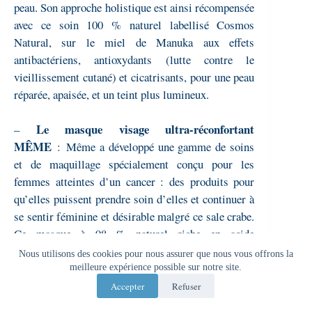
peau. S
on approche holistique est ainsi récompensée
avec ce soin 100 % naturel labellisé Cosmos
Natural, sur le miel de Manuka aux effets
antibactériens, antioxydants (lutte contre le
vieillissement cutané) et cicatrisants, pour une peau
réparée, apaisée, et un teint plus lumineux.
Le masque visage ultra-réconfortant
–
MÊME
:
Même a développé une gamme de soins
et de maquillage spécialement conçu pour les
femmes atteintes d’un cancer : des produits pour
qu’elles puissent prendre soin d’elles et continuer à
se sentir féminine et désirable malgré ce sale crabe.
Ce masque à 98 % naturel riche en acide
hyaluronique va permettre aux peaux sèches,
Nous utilisons des cookies pour nous assurer que nous vous offrons la
sensibles ou réactive de mieux se régénérer en
meilleure expérience possible sur notre site.
renforçant la barrière cutanée.
Accepter
Refuser