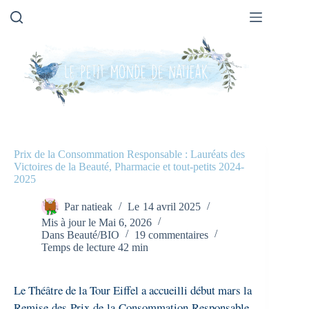
Passer
au
contenu
Prix de la Consommation Responsable : Lauréats des
Victoires de la Beauté, Pharmacie et tout-petits 2024-
2025
Par
natieak
Le
14 avril 2025
Mis à jour le
Mai 6, 2026
Dans
Beauté/BIO
19 commentaires
Temps de lecture
42 min
Le Théâtre de la Tour Eiffel a accueilli début mars la
Remise des
Prix de la Consommation Responsable
.