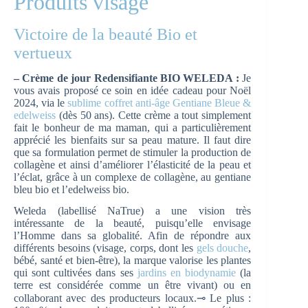
Produits visage
Victoire de la beauté Bio et
vertueux
– Crème de jour Redensifiante BIO WELEDA :
Je
vous avais proposé ce soin en idée cadeau pour Noël
2024, via le
sublime coffret anti-âge Gentiane Bleue &
edelweiss
(dès 50 ans). Cette crème a tout simplement
fait le bonheur de ma maman, qui a particulièrement
apprécié les bienfaits sur sa peau mature. Il faut dire
que sa formulation permet de stimuler la production de
collagène et ainsi d’améliorer l’élasticité de la peau et
l’éclat, grâce à un complexe de collagène, au gentiane
bleu bio et l’edelweiss bio.
Weleda (labellisé NaTrue) a une vision très
intéressante de la beauté, puisqu’elle envisage
l’Homme dans sa globalité. Afin de répondre aux
différents besoins (visage, corps, dont les
gels douche
,
bébé, santé et bien-être), la marque valorise les plantes
qui sont cultivées dans ses
jardins en biodynamie
(la
terre est considérée comme un être vivant) ou en
collaborant avec des producteurs locaux.⊸ Le plus :