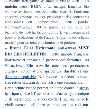
Poudre nettoyante & masque visage 2 en 1 au
–
matcha azuki BIJIN
: La marque française bio
valorise les ingrédients de qualité, issus de l’artisanat
ancestral japonais, tout en privilégiant des contenants
réutilisables ou compostables. Cette poudre
Nettoyant/masque 100 % naturel et bio, allie les
bienfaits du matcha (action contre le vieillissement et
pouvoir protecteur) et de l’azuki (supprime les cellules
mortes) pour un teint plus lumineux et purifier.
Brume Éclat Hydratante anti-stress MIST
–
BIO LES HUILETTES
: cette marque française
holistique et sensorielle propose des formules 100
% actives. Elle travaille avec des producteurs
engagés, autour d’une
agriculture durable et une
démarche équitable
. Notons que les flacons peuvent
être retournés, afin de leur offrir une seconde vie.
Cette brume visage permet de lutter contre le
stress
hydrique
(grâce à l’association d’acide hyaluronique
et de céramides), le
stress oxydatif
(action contre le
vieillissement cellulaire en bloquant les radicaux