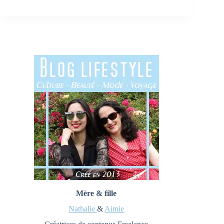
Mère & fille
Nathalie
&
Aimie