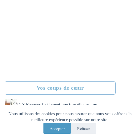
Vos coups de cœur
DIY Rénover facilement une travailleuse : un
relooking à la portée de tous
Nous utilisons des cookies pour nous assurer que nous vous offrons la
meilleure expérience possible sur notre site.
Tolérance extrême Avène Cosmétique stérile
Accepter
Refuser
en 7 ingrédients