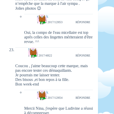
n’empêche que la marque à l'air sympa .
Jolies photos 😉
natieak
18 JUIN 2017/12H53
RÉPONDRE
Oui, la compo de l'eau micellaire est top
après celles des lingettes mériteraient d'être
revue. ^^
Nina
17 JUIN 2017/4H22
RÉPONDRE
Coucou , j'aime beaucoup cette marque, mais
pas encore tester ces démaquillants.
Je pourrais me laisser tenter.
Des bisous ,et bon repos à ta fille.
Bon week-end
natieak
18 JUIN 2017/12H54
RÉPONDRE
Mercii Nina, j'espère que Ludivine a réussi
à décompresser.