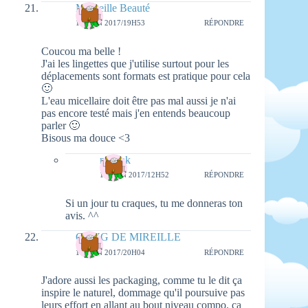
Merveille Beauté
16 JUIN 2017/19H53
RÉPONDRE
Coucou ma belle !
J'ai les lingettes que j'utilise surtout pour les
déplacements sont formats est pratique pour cela
🙂
L'eau micellaire doit être pas mal aussi je n'ai
pas encore testé mais j'en entends beaucoup
parler 🙂
Bisous ma douce <3
natieak
18 JUIN 2017/12H52
RÉPONDRE
Si un jour tu craques, tu me donneras ton
avis. ^^
GANG DE MIREILLE
16 JUIN 2017/20H04
RÉPONDRE
J'adore aussi les packaging, comme tu le dit ça
inspire le naturel, dommage qu'il poursuive pas
leurs effort en allant au bout niveau compo. ça