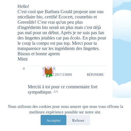
Hello!
C'est cool que Barbara Gould propose une eau
micellaire bio, certifié Ecocert, cosmebio et
Greenlife! C'est vrai qu'un peu plus
d'ingrédients bio serait un plus mais c'est déjà
pas mal pour un début. Après je ne suis pas fan
des lingettes jetables car pas écolo. En plus pour
le coup la compo est pas top. Merci pour ta
transparence sur les ingrédients des lingettes.
Bisous et bonne aprem
Mimi
natieak
18 JUIN 2017/13H00
RÉPONDRE
Merciii à toi pour ce commentaire fort
sympathique. ^^
princess.acidulee
Nous utilisons des cookies pour nous assurer que nous vous offrons la
17 JUIN 2017/16H29
RÉPONDRE
meilleure expérience possible sur notre site.
Merci pour cet article bien complet ma belle. Je
Accepter
Refuser
livrerai bientôt mon avis aussi. Je t'embrasse
bien fort <3 <3