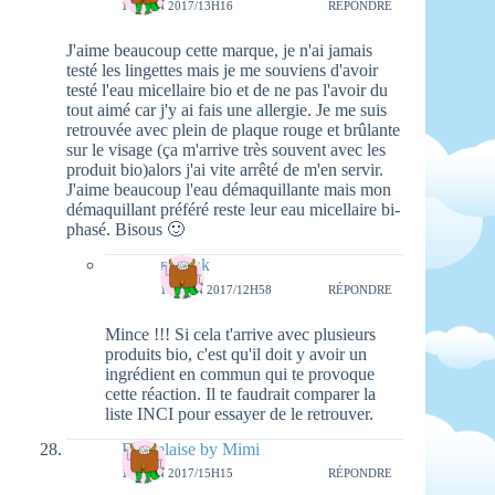
17 JUIN 2017/13H16
RÉPONDRE
J'aime beaucoup cette marque, je n'ai jamais
testé les lingettes mais je me souviens d'avoir
testé l'eau micellaire bio et de ne pas l'avoir du
tout aimé car j'y ai fais une allergie. Je me suis
retrouvée avec plein de plaque rouge et brûlante
sur le visage (ça m'arrive très souvent avec les
produit bio)alors j'ai vite arrêté de m'en servir.
J'aime beaucoup l'eau démaquillante mais mon
démaquillant préféré reste leur eau micellaire bi-
phasé. Bisous 🙂
natieak
18 JUIN 2017/12H58
RÉPONDRE
Mince !!! Si cela t'arrive avec plusieurs
produits bio, c'est qu'il doit y avoir un
ingrédient en commun qui te provoque
cette réaction. Il te faudrait comparer la
liste INCI pour essayer de le retrouver.
Bordelaise by Mimi
17 JUIN 2017/15H15
RÉPONDRE