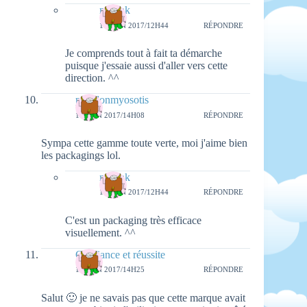
natieak
18 JUIN 2017/12H44
RÉPONDRE
Je comprends tout à fait ta démarche
puisque j'essaie aussi d'aller vers cette
direction. ^^
papillonmyosotis
16 JUIN 2017/14H08
RÉPONDRE
Sympa cette gamme toute verte, moi j'aime bien
les packagings lol.
natieak
18 JUIN 2017/12H44
RÉPONDRE
C'est un packaging très efficace
visuellement. ^^
Confiance et réussite
16 JUIN 2017/14H25
RÉPONDRE
Salut 🙂 je ne savais pas que cette marque avait