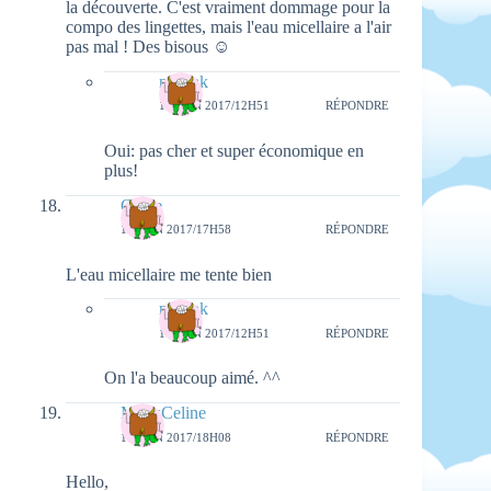
la découverte. C'est vraiment dommage pour la
compo des lingettes, mais l'eau micellaire a l'air
pas mal ! Des bisous ☺
natieak
18 JUIN 2017/12H51
RÉPONDRE
Oui: pas cher et super économique en
plus!
Claire
16 JUIN 2017/17H58
RÉPONDRE
L'eau micellaire me tente bien
natieak
18 JUIN 2017/12H51
RÉPONDRE
On l'a beaucoup aimé. ^^
MllexCeline
16 JUIN 2017/18H08
RÉPONDRE
Hello,