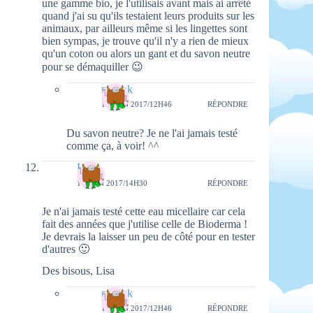
une gamme bio, je l'utilisais avant mais ai arrêté
quand j'ai su qu'ils testaient leurs produits sur les
animaux, par ailleurs même si les lingettes sont
bien sympas, je trouve qu'il n'y a rien de mieux
qu'un coton ou alors un gant et du savon neutre
pour se démaquiller 😉
natieak
18 JUIN 2017/12H46
RÉPONDRE
Du savon neutre? Je ne l'ai jamais testé
comme ça, à voir! ^^
Lisa
16 JUIN 2017/14H30
RÉPONDRE
Je n'ai jamais testé cette eau micellaire car cela
fait des années que j'utilise celle de Bioderma !
Je devrais la laisser un peu de côté pour en tester
d'autres 🙂
Des bisous, Lisa
natieak
18 JUIN 2017/12H46
RÉPONDRE