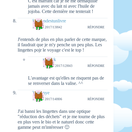
C'est marrant car je ne me démaquille
jamais avec du lait ni avec l'huile de
jojoba. Cette dernière me tenterait !
Lemondestunlivre
16 JUIN 2017/13H42
RÉPONDRE
J'entends de plus en plus parler de cette marque,
il faudrait que je m'y penche un peu plus. Les
lingettes pojr le voyage c'est le top !
natieak
18 JUIN 2017/12H43
RÉPONDRE
L'avantage est qu'elles ne risquent pas de
se renverser dans la valise. ^^
Vyrjynye
16 JUIN 2017/14H06
RÉPONDRE
J'ai banni les lingettes dans une optique
"réduction des déchets" et je me tourne de plus
en plus vers le bio et le naturel donc cette
gamme peut m'intéresser 🙂