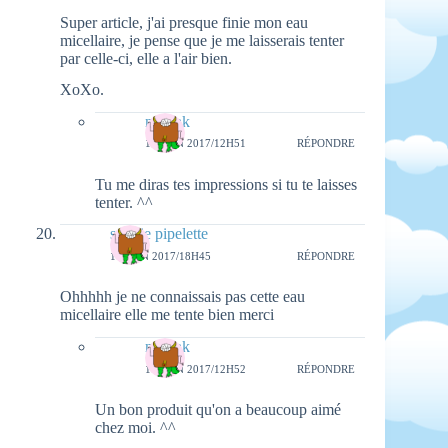
Super article, j'ai presque finie mon eau
micellaire, je pense que je me laisserais tenter
par celle-ci, elle a l'air bien.
XoXo.
natieak
18 JUIN 2017/12H51
RÉPONDRE
Tu me diras tes impressions si tu te laisses
tenter. ^^
sophie pipelette
16 JUIN 2017/18H45
RÉPONDRE
Ohhhhh je ne connaissais pas cette eau
micellaire elle me tente bien merci
natieak
18 JUIN 2017/12H52
RÉPONDRE
Un bon produit qu'on a beaucoup aimé
chez moi. ^^