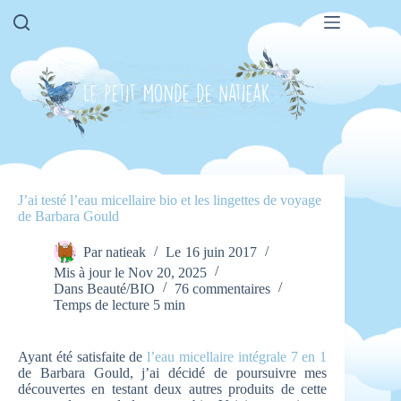
Passer
au
contenu
J’ai testé l’eau micellaire bio et les lingettes de voyage
de Barbara Gould
Par
natieak
Le
16 juin 2017
Mis à jour le
Nov 20, 2025
Dans
Beauté/BIO
76 commentaires
Temps de lecture
5 min
Ayant été satisfaite de
l’eau micellaire intégrale 7 en 1
de Barbara Gould, j’ai décidé de poursuivre mes
découvertes en testant deux autres produits de cette