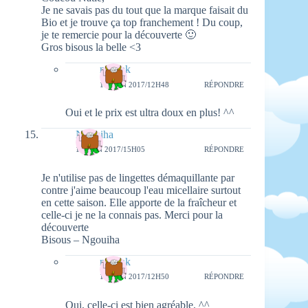
Je ne savais pas du tout que la marque faisait du
Bio et je trouve ça top franchement ! Du coup,
je te remercie pour la découverte 🙂
Gros bisous la belle <3
natieak
18 JUIN 2017/12H48
RÉPONDRE
Oui et le prix est ultra doux en plus! ^^
Ngouiha
16 JUIN 2017/15H05
RÉPONDRE
Je n'utilise pas de lingettes démaquillante par
contre j'aime beaucoup l'eau micellaire surtout
en cette saison. Elle apporte de la fraîcheur et
celle-ci je ne la connais pas. Merci pour la
découverte
Bisous – Ngouiha
natieak
18 JUIN 2017/12H50
RÉPONDRE
Oui, celle-ci est bien agréable. ^^