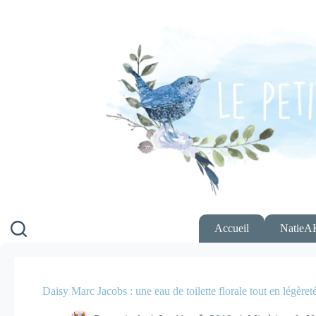
Passer
au
contenu
Accueil
NatieA
Daisy Marc Jacobs : une eau de toilette florale tout en légèret