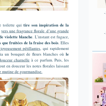
-
tire son inspiration de la
e toilette qui
t
vers une fragrance florale
d’une grande
-
e violette blanche
. L’instant est fugace,
s que fruitées de la fraise des bois
. Elles
 joyeusement pétillantes,
qui rapidement
le
via un bouquet de fleurs blanches où
douceur charnelle
à ce parfum. Puis, les
t en douceur les notes florales laissant
te mutine de gourmandise.