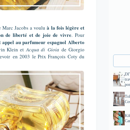
à la fois légère et
e Marc Jacobs a voulu
on de liberté et de joie de vivre
. Pour
t appel au parfumeur espagnol Alberto
in Klein et
Acqua di
Gioia
de Giorgio
cevoir
en 2003
le Prix François Coty du
DI
tra
por
To
Cos
Kik
Ca