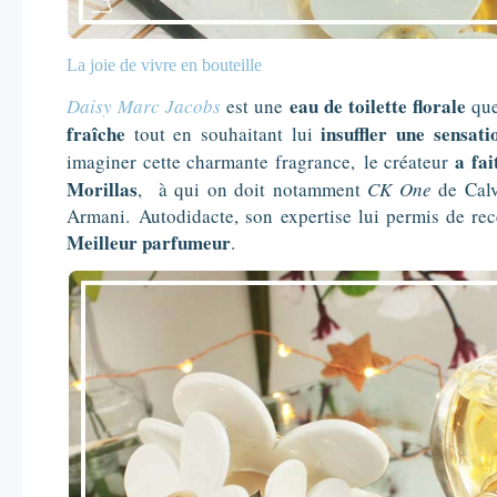
La joie de vivre en bouteille
eau de toilette florale
Daisy Marc Jacobs
est une
qu
fraîche
insuffler une sensati
tout en souhaitant lui
a fai
imaginer cette charmante fragrance,
le cr
éateur
Morillas
, à qui on doit notamment
CK One
de Calv
Armani.
Autodidacte, s
on expertise lui permis de re
Meilleur parfumeur
.