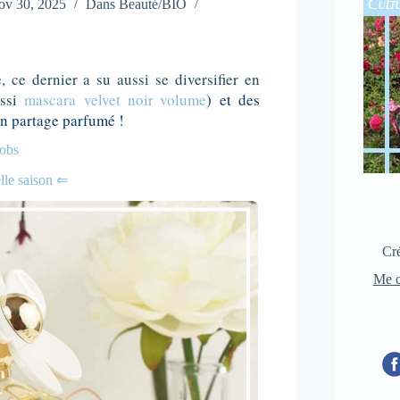
ov 30, 2025
Dans
Beauté/BIO
ce dernier a su aussi se diversifier en
ussi
mascara
velvet noir volume
)
et des
 un partage parfumé !
cobs
elle saison ⇐
Cré
Me c