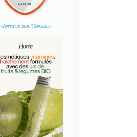
Article sur IGraal⇐
⇒