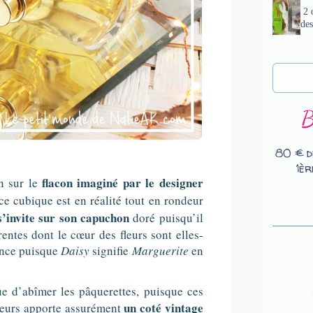
2 œ
de
80 € d
1èr
flacon imaginé par le designer
n sur le
ce cubique est en réalité tout en rondeur
s’invite sur son capuchon
doré puisqu’il
rentes dont le cœur des fleurs sont elles-
ance puisque
Daisy
signifie
Marguerite
en
que d’abîmer les pâquerettes, puisque ces
un coté vintage
 fleurs apporte assurément