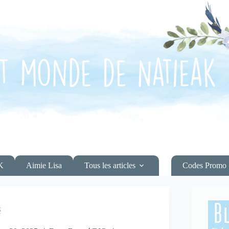
K
Aimie Lisa
Tous les articles
Codes Promo
é