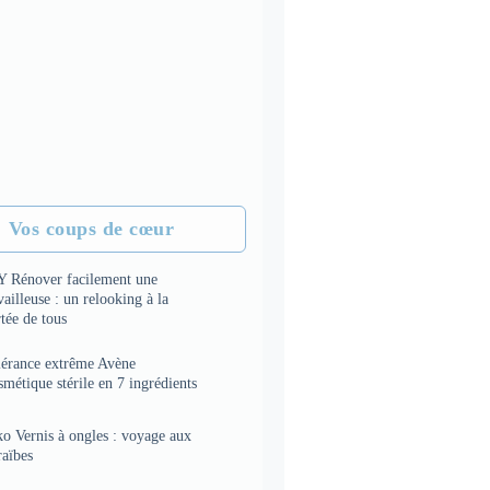
Vos coups de cœur
Y Rénover facilement une
vailleuse : un relooking à la
tée de tous
lérance extrême Avène
métique stérile en 7 ingrédients
o Vernis à ongles : voyage aux
raïbes