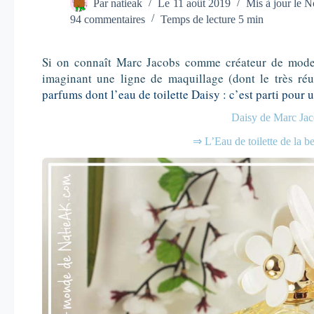
Par
natieak
Le
11 août 2019
Mis à jour le
N
94 commentaires
Temps de lecture
5 min
Si on connaît Marc Jacobs comme créateur de mode, 
imaginant une ligne de maquillage (dont le très ré
parfums dont l’eau de toilette Daisy : c’est parti pour
Daisy de Marc Ja
⇒ L’Eau de toilette de la b