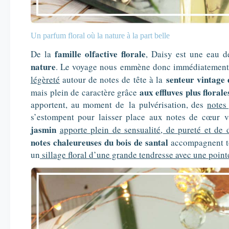
Un parfum floral où la nature à la part belle
famille olfactive florale
De la
, Daisy est une eau d
nature
. Le voyage nous emmène donc immédiatemen
senteur vintage d
légèreté
autour de notes de tête à la
aux effluves plus florale
mais plein de caractère grâce
apportent, au moment de
la pulvérisation, des
notes
s’estompent pour laisser place aux notes de cœur 
jasmin
apporte plein de sensualité, de pureté et de 
notes chaleureuses du bois de santal
accompagnent tou
un
sillage floral d’une grande tendresse avec une poin