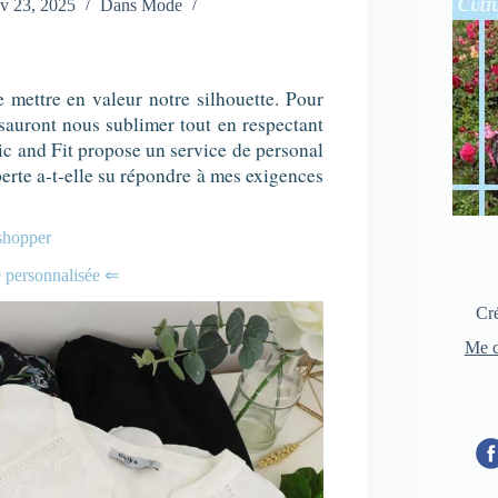
v 23, 2025
Dans
Mode
 mettre en valeur notre silhouette. Pour
 sauront nous sublimer tout en respectant
ic and Fit propose un service de personal
perte a-t-elle su répondre à mes exigences
 shopper
 personnalisée ⇐
Cré
Me c