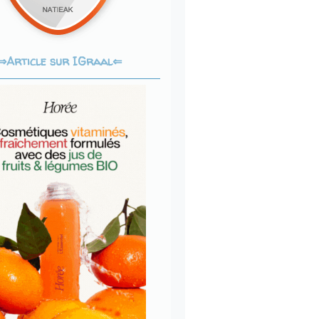
Article sur IGraal⇐
⇒