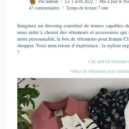
Par
natieak
Le
1 avril 2022
Mis à jour le
No
47 commentaires
Temps de lecture
7 min
Imaginez un dressing constitué de tenues capables de
nous aider à choisir des vêtements et accessoires qui
notre personnalité, la box de vêtements pour femme Cl
shopper. Voici mon retour d’expérience : la styliste ex
?
Clic and Fit Personal
⇒Box de vêtements pour femme