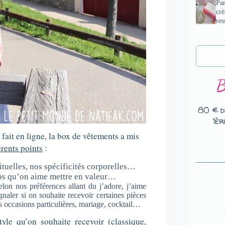
Pan
cr
res
80 € d
1èr
fait en ligne, la box de vêtements a mis
érents points
:
abituelles, nos spécificités corporelles…
rps qu’on aime mettre en valeur…
elon nos préférences allant du j’adore, j’aime
gnaler si on souhaite recevoir certaines pièces
es occasions particulières, mariage, cocktail…
yle qu’on souhaite recevoir (classique,