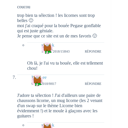
coucou
trop bien ta sélection ! les licornes sont trop
belles 🙂
moi j'ai craqué pour la bouée Pegase gonflable
qui est juste géniale.
Je pense que ce site est un de mes favoris 🙂
natieak
13 MAI 2018/15H43
RÉPONDRE
Oh là, je l'ai vu ta bouée, elle est tellement
chou!
MlleLee
9 MAI 2018/9H17
RÉPONDRE
J'adore ta sélection ! J'ai d'ailleurs une paire de
chaussons licorne, un mug licorne (les 2 venant
d'un swap sur le thème Licorne bien
évidemment !) et le moule à glaçons avec les
guitares !
natieak