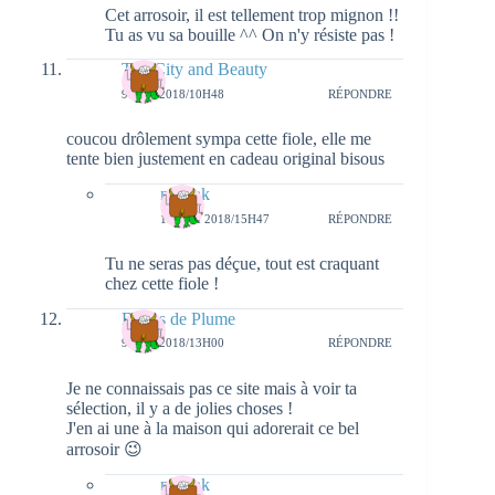
Cet arrosoir, il est tellement trop mignon !!
Tu as vu sa bouille ^^ On n'y résiste pas !
The City and Beauty
9 MAI 2018/10H48
RÉPONDRE
coucou drôlement sympa cette fiole, elle me
tente bien justement en cadeau original bisous
natieak
13 MAI 2018/15H47
RÉPONDRE
Tu ne seras pas déçue, tout est craquant
chez cette fiole !
Bulles de Plume
9 MAI 2018/13H00
RÉPONDRE
Je ne connaissais pas ce site mais à voir ta
sélection, il y a de jolies choses !
J'en ai une à la maison qui adorerait ce bel
arrosoir 😉
natieak