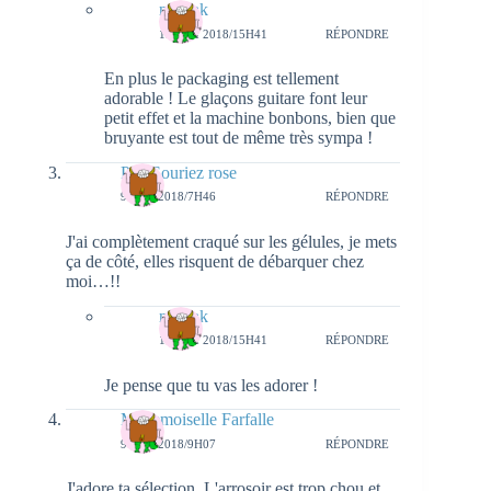
natieak
13 MAI 2018/15H41
RÉPONDRE
En plus le packaging est tellement
adorable ! Le glaçons guitare font leur
petit effet et la machine bonbons, bien que
bruyante est tout de même très sympa !
Pep Souriez rose
9 MAI 2018/7H46
RÉPONDRE
J'ai complètement craqué sur les gélules, je mets
ça de côté, elles risquent de débarquer chez
moi…!!
natieak
13 MAI 2018/15H41
RÉPONDRE
Je pense que tu vas les adorer !
Mademoiselle Farfalle
9 MAI 2018/9H07
RÉPONDRE
J'adore ta sélection. L'arrosoir est trop chou et