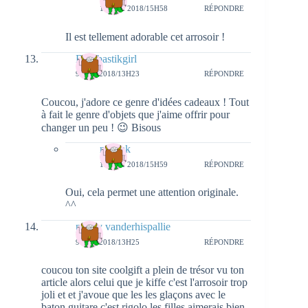
13 MAI 2018/15H58
RÉPONDRE
Il est tellement adorable cet arrosoir !
Bombastikgirl
9 MAI 2018/13H23
RÉPONDRE
Coucou, j'adore ce genre d'idées cadeaux ! Tout
à fait le genre d'objets que j'aime offrir pour
changer un peu ! 😉 Bisous
natieak
13 MAI 2018/15H59
RÉPONDRE
Oui, cela permet une attention originale.
^^
peggy vanderhispallie
9 MAI 2018/13H25
RÉPONDRE
coucou ton site coolgift a plein de trésor vu ton
article alors celui que je kiffe c'est l'arrosoir trop
joli et et j'avoue que les les glaçons avec le
baton guitare c'est rigolo les filles aimerais bien