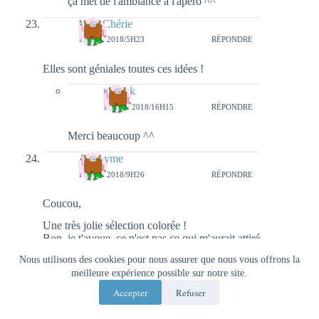
ça met de l'ambiance à l'apéro ^^
MumChérie
10 MAI 2018/5H23
RÉPONDRE
Elles sont géniales toutes ces idées !
natieak
13 MAI 2018/16H15
RÉPONDRE
Merci beaucoup ^^
Anonyme
10 MAI 2018/9H26
RÉPONDRE
Coucou,
Une très jolie sélection colorée !
Bon, je t'avoue, ce n'est pas ce qui m'aurait attiré
sur le site, mais c'est original.
Nous utilisons des cookies pour nous assurer que nous vous offrons la
En ce moment, je suis à fond décoration, alors
meilleure expérience possible sur notre site.
j'essaye d'acheter des petites pièces de
décoration sympa 🙂
Accepter
Refuser
Belle journée,