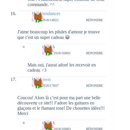
commande. ^^
Lydietendances
9 MAI 2018/14H21
RÉPONDRE
J'aime beaucoup les pilules d'amour je trouve
que c'est un super cadeau 😀
natieak
13 MAI 2018/16H01
RÉPONDRE
Mais oui, j'aurai adoré les recevoir en
cadeau <3
Unknown
9 MAI 2018/17H57
RÉPONDRE
Coucou! Alors là c’est pour ma part une belle
découverte ce site!! J’adore les guitares en
glaçons et le flamant rose! De chouettes idées!!!
Merci
natieak
13 MAI 2018/16H03
RÉPONDRE