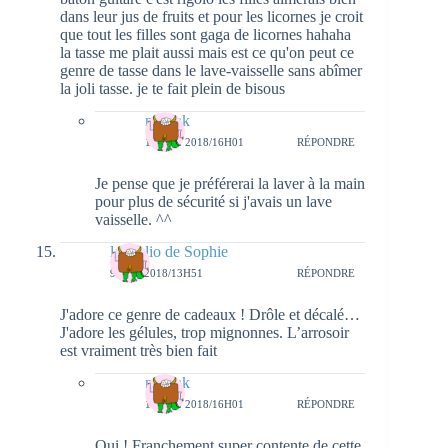
dans leur jus de fruits et pour les licornes je croit
que tout les filles sont gaga de licornes hahaha
la tasse me plait aussi mais est ce qu'on peut ce
genre de tasse dans le lave-vaisselle sans abîmer
la joli tasse. je te fait plein de bisous
natieak
13 MAI 2018/16H01
RÉPONDRE
Je pense que je préférerai la laver à la main
pour plus de sécurité si j'avais un lave
vaisselle. ^^
la biblio de Sophie
9 MAI 2018/13H51
RÉPONDRE
J'adore ce genre de cadeaux ! Drôle et décalé…
J'adore les gélules, trop mignonnes. L’arrosoir
est vraiment très bien fait
natieak
13 MAI 2018/16H01
RÉPONDRE
Oui ! Franchement super contente de cette