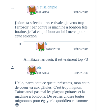
maman et sa chipie
9 MAI 2018/6H36
RÉPONDRE
j'adore ta selection tres estivale , je veux trop
l'arrosoir ! par contre la machine a bonbon fête
foraine, je l'ai et quel boucan lol ! merci pour
cette selection
natieak
13 MAI 2018/15H39
RÉPONDRE
Ah làlà,cet arrosoir, il est vraiment top <3
Dinokids
9 MAI 2018/6H53
RÉPONDRE
Hello, parmi tout ce que tu présentes, mon coup
de coeur va aux gélules. C'est trop mignon.
J'aime aussi pas mal les glaçons guitares et la
machine à bonbons. De petites choses toutes
mignonnes pour égayer le quotidien en somme
🙂