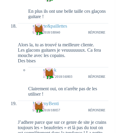
En plus ils ont une belle taille ces glaçons
guitare !
pichette&paillettes
9 MAI 2018/18H40
RÉPONDRE
Alors la, tu as trouvé ta meilleure cliente.
Les glacons guitares je veuuuuuuux. Ca fera
mouche avec les copains.
Des bises
natieak
13 MAI 2018/16H03
RÉPONDRE
Clairement oui, on n'arrête pas de les
utiliser !
MummyBenti
9 MAI 2018/18H57
RÉPONDRE
J’adhere parce que sur ce genre de site je crains
toujours les « beauferies » et là pas du tout on
est complètement dans la tendance ! La petite