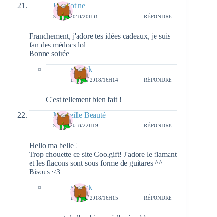
Diablotine
9 MAI 2018/20H31
RÉPONDRE
Franchement, j'adore tes idées cadeaux, je suis
fan des médocs lol
Bonne soirée
natieak
13 MAI 2018/16H14
RÉPONDRE
C'est tellement bien fait !
Merveille Beauté
9 MAI 2018/22H19
RÉPONDRE
Hello ma belle !
Trop chouette ce site Coolgift! J'adore le flamant
et les flacons sont sous forme de guitares ^^
Bisous <3
natieak
13 MAI 2018/16H15
RÉPONDRE