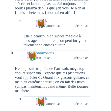
à écrire et la boule plasma. J'ai toujours adoré le
boules plasma depuis que j'en vois. Je n'en ai
jamais acheté mais j'adorerai en offrir !
natieak
13 MAI 2018/15H46
RÉPONDRE
Elle a beaucoup de succès ma fiole à
message. il faut dire qu'on peut imaginer
tellement de choses autour.
papillonmyosotis
9 MAI 2018/10H05
RÉPONDRE
Hello, je suis trop fan de l’arrosoir, méga top
cool et super fun. J'espère que tes plantations
vont apprécier 🙂 Quant aux glaçons guitare, ça
me plait carrément aussi ; on en fait des trucs
sympas maintenant quand même. Belle journée
ma chère.
natieak
13 MAI 2018/15H46
RÉPONDRE