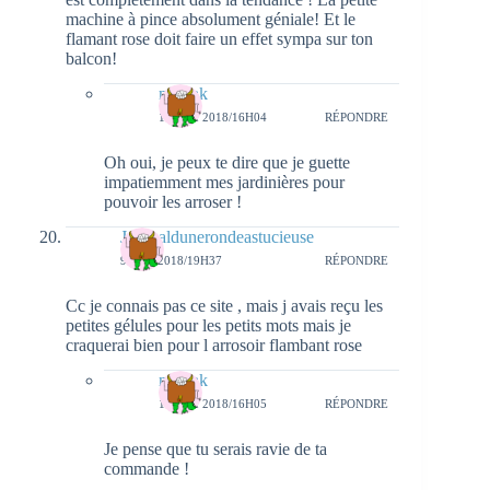
machine à pince absolument géniale! Et le
flamant rose doit faire un effet sympa sur ton
balcon!
natieak
13 MAI 2018/16H04
RÉPONDRE
Oh oui, je peux te dire que je guette
impatiemment mes jardinières pour
pouvoir les arroser !
Journaldunerondeastucieuse
9 MAI 2018/19H37
RÉPONDRE
Cc je connais pas ce site , mais j avais reçu les
petites gélules pour les petits mots mais je
craquerai bien pour l arrosoir flambant rose
natieak
13 MAI 2018/16H05
RÉPONDRE
Je pense que tu serais ravie de ta
commande !