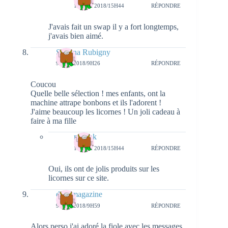
13 MAI 2018/15H44
RÉPONDRE
J'avais fait un swap il y a fort longtemps,
j'avais bien aimé.
Sabrina Rubigny
9 MAI 2018/9H26
RÉPONDRE
Coucou
Quelle belle sélection ! mes enfants, ont la
machine attrape bonbons et ils l'adorent !
J'aime beaucoup les licornes ! Un joli cadeau à
faire à ma fille
natieak
13 MAI 2018/15H44
RÉPONDRE
Oui, ils ont de jolis produits sur les
licornes sur ce site.
debymagazine
9 MAI 2018/9H59
RÉPONDRE
Alors perso j'ai adoré la fiole avec les messages