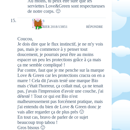
Au moins, tu peux être sûre que les
serviettes Love&Green sont respectueuses
de notre corps. 🙂
Serena
16 FÉVRIER 2018/13H51
RÉPONDRE
Coucou,
Je dois dire que le flux instinctif, je ne m'y vois
pas, mais je commence à y penser tout
doucement, je pourrais peut être au moins
espacer un peu les protections grâce à ça mais
ça me semble compliqué !
Par contre, faut que je me penche sur la marque
Love & Green car les protections cracra on en a
marre ! Cela dit j'avais testé une marque Bio
mais c'était l'horreur, ça collait mal, ça ne tenait
pas, j'avais l'impression d'avoir une couche, j'ai
détesté ! Tout ce qui est Bio n'est
malheureusement pas forcément pratique, mais
j'ai entendu du bien de Love & Green donc je
vais aller regarder ça de plus près 🙂
En tout cas, bravo de parler de ce sujet
beaucoup trop tabou !
Gros bisous 🙂