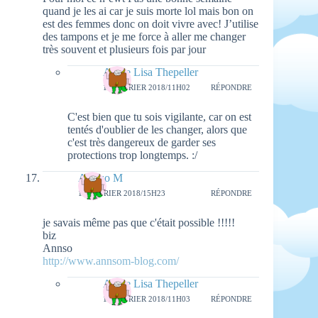
quand je les ai car je suis morte lol mais bon on
est des femmes donc on doit vivre avec! J’utilise
des tampons et je me force à aller me changer
très souvent et plusieurs fois par jour
Aimie Lisa Thepeller
19 FÉVRIER 2018/11H02
RÉPONDRE
C'est bien que tu sois vigilante, car on est
tentés d'oublier de les changer, alors que
c'est très dangereux de garder ses
protections trop longtemps. :/
Ann'so M
16 FÉVRIER 2018/15H23
RÉPONDRE
je savais même pas que c'était possible !!!!!
biz
Annso
http://www.annsom-blog.com/
Aimie Lisa Thepeller
19 FÉVRIER 2018/11H03
RÉPONDRE