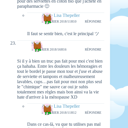
pour des serviettes en coton bio que j'achète en
parapharmacie 🙂
Aimie Lisa Thepeller
19 FÉVRIER 2018/11H10
RÉPONDRE
Il faut se sentir bien, c'est le principal ツ
julia
17 FÉVRIER 2018/16H16
RÉPONDRE
Si il y à bien un truc pas fait pour moi c'est bien
ça hahaha. Entre les douleurs les hémoragies et
tout le bordel je passe mon tour et j'use et abuse
de serviette et tampons et malheureusement
lavables, cups…pas fait pour moi non plus seul
le "chimique" me sauve car oui je subis
totalement mes règles mais bon ainsi va la vie
hate d'arriver à la ménopause XD
Aimie Lisa Thepeller
19 FÉVRIER 2018/11H12
RÉPONDRE
Dans ce cas-là, vu que tu utilises pas mal