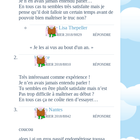
Je n’en avais jamais entendu parler…
En tous cas tu sembles très satisfaite mais je
pense qu’il doit falloir un certain temps avant de
pouvoir bien maîtriser le truc non?
Aimie Lisa Thepeller
16 FÉVRIER 2018/9H29
RÉPONDRE
« Je les ai vus au bout d'un an. »
beatrice
16 FÉVRIER 2018/8H10
RÉPONDRE
Très intéressant comme expérience !
Je n’en avais jamais entendu parler !
Tu sembles en être plutôt satisfaite mais n’est
Pas trop difficile à maîtriser au début ?
En tous cas ça ne coûte rien d’essayer…
Girls'n Nantes
16 FÉVRIER 2018/8H42
RÉPONDRE
coucou
alors j ai un gros passif endométriose toussa