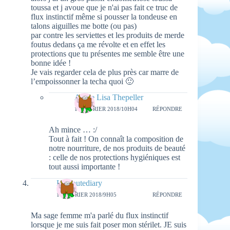
toussa et j avoue que je n'ai pas fait ce truc de
flux instinctif même si pousser la tondeuse en
talons aiguilles me botte (ou pas)
par contre les serviettes et les produits de merde
foutus dedans ça me révolte et en effet les
protections que tu présentes me semble être une
bonne idée !
Je vais regarder cela de plus près car marre de
l’empoissonner la techa quoi 🙂
Aimie Lisa Thepeller
16 FÉVRIER 2018/10H04
RÉPONDRE
Ah mince … :/
Tout à fait ! On connaît la composition de
notre nourriture, de nos produits de beauté
: celle de nos protections hygiéniques est
tout aussi importante !
Louloutediary
16 FÉVRIER 2018/9H05
RÉPONDRE
Ma sage femme m'a parlé du flux instinctif
lorsque je me suis fait poser mon stérilet. JE suis