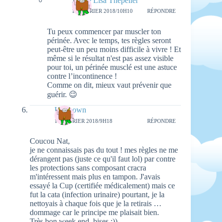
Aimie Lisa Thepeller
16 FÉVRIER 2018/10H10
RÉPONDRE
Tu peux commencer par muscler ton
périnée. Avec le temps, tes règles seront
peut-être un peu moins difficile à vivre ! Et
même si le résultat n'est pas assez visible
pour toi, un périnée musclé est une astuce
contre l’incontinence !
Comme on dit, mieux vaut prévenir que
guérir. 😉
Unknown
16 FÉVRIER 2018/9H18
RÉPONDRE
Coucou Nat,
je ne connaissais pas du tout ! mes règles ne me
dérangent pas (juste ce qu'il faut lol) par contre
les protections sans composant cracra
m'intéressent mais plus en tampon. J'avais
essayé la Cup (certifiée médicalement) mais ce
fut la cata (infection urinaire) pourtant, je la
nettoyais à chaque fois que je la retirais …
dommage car le principe me plaisait bien.
Très bon week end, bises :))