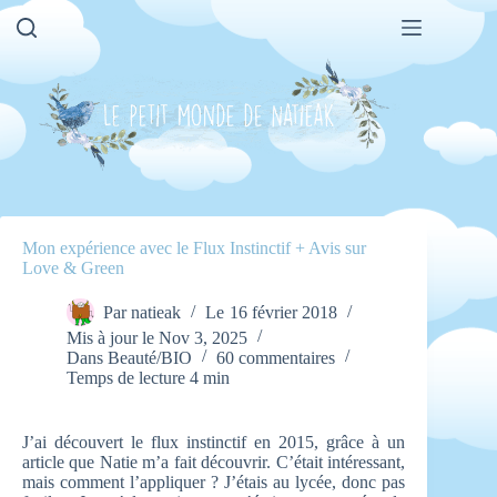
Passer
au
contenu
Mon expérience avec le Flux Instinctif + Avis sur
Love & Green
Par
natieak
Le
16 février 2018
Mis à jour le
Nov 3, 2025
Dans
Beauté/BIO
60 commentaires
Temps de lecture
4 min
J’ai découvert le flux instinctif en 2015, grâce à un
article que Natie m’a fait découvrir. C’était intéressant,
mais comment l’appliquer ? J’étais au lycée, donc pas