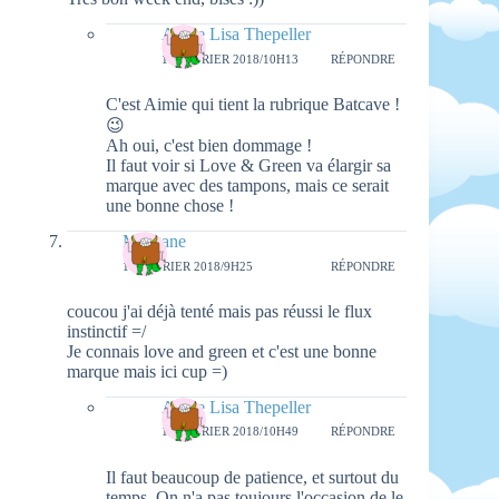
Aimie Lisa Thepeller
16 FÉVRIER 2018/10H13
RÉPONDRE
C'est Aimie qui tient la rubrique Batcave !
😉
Ah oui, c'est bien dommage !
Il faut voir si Love & Green va élargir sa
marque avec des tampons, mais ce serait
une bonne chose !
Morgane
16 FÉVRIER 2018/9H25
RÉPONDRE
coucou j'ai déjà tenté mais pas réussi le flux
instinctif =/
Je connais love and green et c'est une bonne
marque mais ici cup =)
Aimie Lisa Thepeller
16 FÉVRIER 2018/10H49
RÉPONDRE
Il faut beaucoup de patience, et surtout du
temps. On n'a pas toujours l'occasion de le