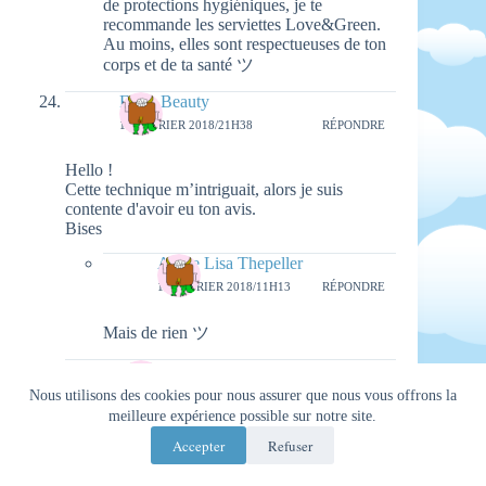
de protections hygiéniques, je te
recommande les serviettes Love&Green.
Au moins, elles sont respectueuses de ton
corps et de ta santé ツ
Forty Beauty
17 FÉVRIER 2018/21H38
RÉPONDRE
Hello !
Cette technique m’intriguait, alors je suis
contente d'avoir eu ton avis.
Bises
Aimie Lisa Thepeller
19 FÉVRIER 2018/11H13
RÉPONDRE
Mais de rien ツ
Sophie
18 FÉVRIER 2018/7H26
RÉPONDRE
Nous utilisons des cookies pour nous assurer que nous vous offrons la
meilleure expérience possible sur notre site.
J'en avais entendu parlé mais sans détail du
Accepter
Refuser
coup je ne connaissais pas 🙂 Par contre vu mon
activité (courir partout en voiture à gauche à