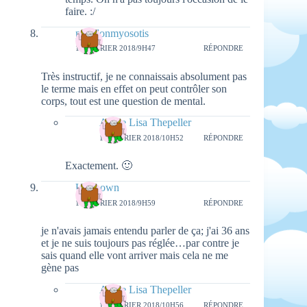
faire. :/
papillonmyosotis
16 FÉVRIER 2018/9H47
RÉPONDRE
Très instructif, je ne connaissais absolument pas
le terme mais en effet on peut contrôler son
corps, tout est une question de mental.
Aimie Lisa Thepeller
16 FÉVRIER 2018/10H52
RÉPONDRE
Exactement. 🙂
Unknown
16 FÉVRIER 2018/9H59
RÉPONDRE
je n'avais jamais entendu parler de ça; j'ai 36 ans
et je ne suis toujours pas réglée…par contre je
sais quand elle vont arriver mais cela ne me
gène pas
Aimie Lisa Thepeller
16 FÉVRIER 2018/10H56
RÉPONDRE