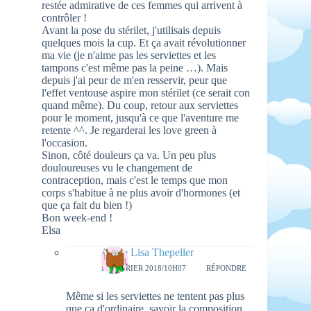
restée admirative de ces femmes qui arrivent à
contrôler !
Avant la pose du stérilet, j'utilisais depuis
quelques mois la cup. Et ça avait révolutionner
ma vie (je n'aime pas les serviettes et les
tampons c'est même pas la peine …). Mais
depuis j'ai peur de m'en resservir, peur que
l'effet ventouse aspire mon stérilet (ce serait con
quand même). Du coup, retour aux serviettes
pour le moment, jusqu'à ce que l'aventure me
retente ^^. Je regarderai les love green à
l'occasion.
Sinon, côté douleurs ça va. Un peu plus
douloureuses vu le changement de
contraception, mais c'est le temps que mon
corps s'habitue à ne plus avoir d'hormones (et
que ça fait du bien !)
Bon week-end !
Elsa
Aimie Lisa Thepeller
16 FÉVRIER 2018/10H07
RÉPONDRE
Même si les serviettes ne tentent pas plus
que ça d'ordinaire, savoir la composition