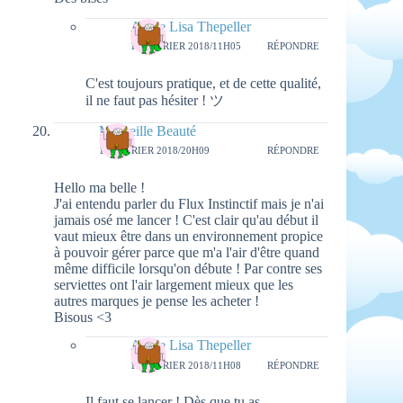
Aimie Lisa Thepeller
19 FÉVRIER 2018/11H05
RÉPONDRE
C'est toujours pratique, et de cette qualité,
il ne faut pas hésiter ! ツ
Merveille Beauté
16 FÉVRIER 2018/20H09
RÉPONDRE
Hello ma belle !
J'ai entendu parler du Flux Instinctif mais je n'ai
jamais osé me lancer ! C'est clair qu'au début il
vaut mieux être dans un environnement propice
à pouvoir gérer parce que m'a l'air d'être quand
même difficile lorsqu'on débute ! Par contre ses
serviettes ont l'air largement mieux que les
autres marques je pense les acheter !
Bisous <3
Aimie Lisa Thepeller
19 FÉVRIER 2018/11H08
RÉPONDRE
Il faut se lancer ! Dès que tu as