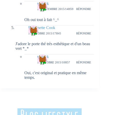
natieak
28 SEPTEMBRE 2015/14H59
RÉPONDRE
Oh oui tout à fait ^_^
Poucinette Cook
18 OCTOBRE 2015/17H45
RÉPONDRE
J'adore le porte thé très esthétique et d'un beau
vert *_*
natieak
19 OCTOBRE 2015/10H57
RÉPONDRE
Oui, c'est original et pratique en même
temps.