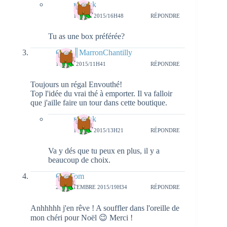
natieak
11 MAI 2015/16H48
RÉPONDRE
Tu as une box préférée?
Geny║MarronChantilly
15 MAI 2015/11H41
RÉPONDRE
Toujours un régal Envouthé!
Top l'idée du vrai thé à emporter. Il va falloir
que j'aille faire un tour dans cette boutique.
natieak
15 MAI 2015/13H21
RÉPONDRE
Va y dés que tu peux en plus, il y a
beaucoup de choix.
Clo Tom
26 SEPTEMBRE 2015/19H34
RÉPONDRE
Anhhhhh j'en rêve ! A souffler dans l'oreille de
mon chéri pour Noël 😉 Merci !