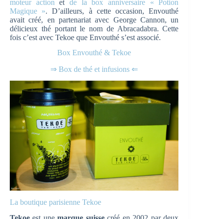
moteur action
et
de la box anniversaire « Potion
Magique »
. D’ailleurs, à cette occasion, Envouthé
avait créé, en partenariat avec George Cannon, un
délicieux thé portant le nom de Abracadabra. Cette
fois c’est avec Tekoe que Envouthé s’est associé.
Box Envouthé & Tekoe
⇒ Box de thé et infusions ⇐
La boutique parisienne Tekoe
Tekoe
est une
marque suisse
créé en 2002
par deux