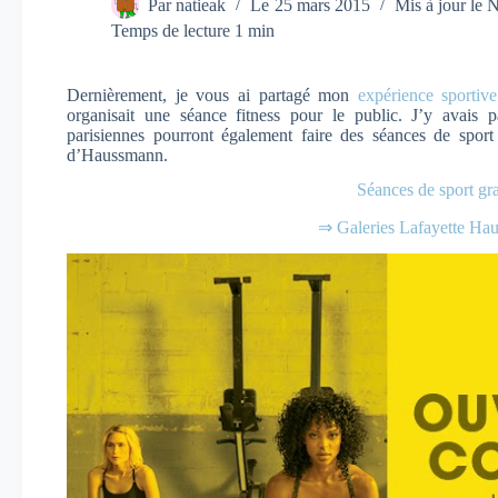
Par
natieak
Le
25 mars 2015
Mis à jour le
N
Temps de lecture
1 min
Dernièrement, je vous ai partagé mon
expérience sportiv
organisait une séance fitness pour le public. J’y avais 
parisiennes pourront également faire des séances de sport
d’Haussmann.
Séances de sport gra
⇒ Galeries Lafayette H