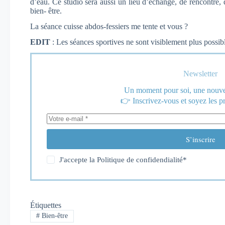
d’eau. Ce studio sera aussi un lieu d’échange, de rencontre,
bien- être.
La séance cuisse abdos-fessiers me tente et vous ?
EDIT
: Les séances sportives ne sont visiblement plus possib
Newsletter
Un moment pour soi, une nouvel
👉 Inscrivez-vous et soyez les p
S’inscrire
J'accepte la
Politique de confidendialité
*
Étiquettes
#
Bien-être