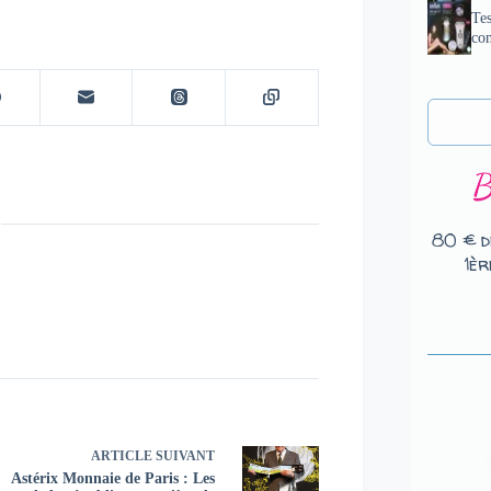
Tes
com
80 € d
1èr
ARTICLE
SUIVANT
Astérix Monnaie de Paris : Les