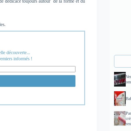
 de dédicace toujours autour de la forme et du
les.
le découverte...
remiers informés !
Ve
om
Bab
Pan
cr
res