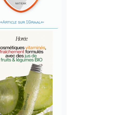
Article sur IGraal⇐
⇒