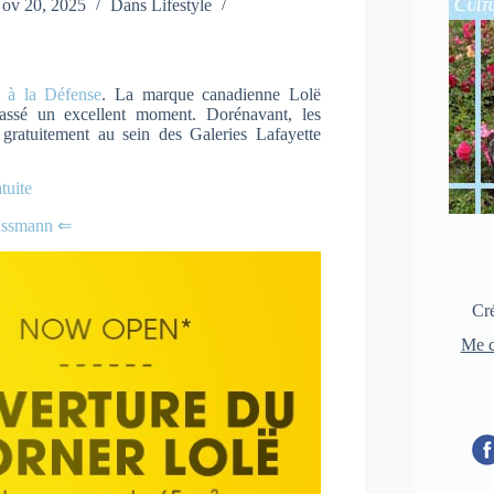
ov 20, 2025
Dans
Lifestyle
e à la Défense
. La marque canadienne Lolë
passé un excellent moment. Dorénavant, les
 gratuitement au sein des Galeries Lafayette
tuite
aussmann ⇐
Cré
Me c