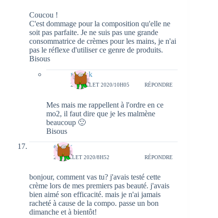
Coucou !
C'est dommage pour la composition qu'elle ne
soit pas parfaite. Je ne suis pas une grande
consommatrice de crèmes pour les mains, je n'ai
pas le réflexe d'utiliser ce genre de produits.
Bisous
natieak
27 JUILLET 2020/10H05
RÉPONDRE
Mes mais me rappellent à l'ordre en ce
mo2, il faut dire que je les malmène
beaucoup 🙂
Bisous
carfax
26 JUILLET 2020/8H52
RÉPONDRE
bonjour, comment vas tu? j'avais testé cette
crème lors de mes premiers pas beauté. j'avais
bien aimé son efficacité. mais je n'ai jamais
racheté à cause de la compo. passe un bon
dimanche et à bientôt!