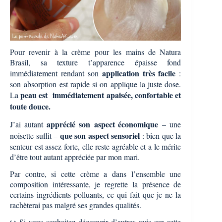
Pour revenir à la crème pour les mains de Natura
Brasil, sa texture t’apparence épaisse fond
application très facile
immédiatement rendant son
:
son
absorption est rapide si on applique la juste dose.
peau est i
mmédiatement apaisée, confortable et
La
toute douce.
apprécié son
aspect économique
J’ai autant
– une
que son aspect sensoriel
noisette suffit –
: bien que la
senteur est assez forte, elle reste agréable et a le mérite
d’être tout autant appréciée par mon mari.
Par contre, s
i cette crème a dans l’ensemble une
composition intéressante, j
e regrette la présence de
certains ingrédients polluants, ce qui fait que je ne la
rachèterai pas malgré ses grandes qualités.
↪ Si vous souhaitez découvrir d’autres avis sur cette