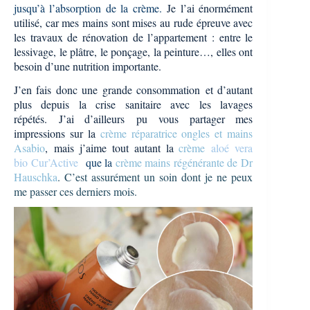
jusqu’à l’absorption de la crème.
Je l’ai énormément
utilisé, car mes mains sont mises au rude épreuve avec
les travaux de rénovation de l’appartement : entre le
lessivage, le plâtre, le ponçage, la peinture…, elles ont
besoin d’une nutrition importante.
J’en fais donc une grande consommation
et d’autant
plus depuis la crise sanitaire avec les lavage
s
répétés.
J’ai d’ailleurs
pu vous partager mes
impressions sur la
crème réparatrice ongles et mains
Asabio
, mais j’aime tout autant la
crème
aloé vera
bio Cur’Active
que la
crème mains régénérante de
Dr
Hauschka
. C’est assurément un soin dont je ne peux
me passer ces derniers mois.