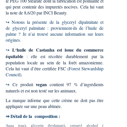
le PEG 100 Stearate dont la fabrication est polluante et
qui peut contenir des impuretés nocives. Cela lui vaut
la note de 8,6/20 par INCI Beauty.
↪ Notons la présente de la
glyceryl
dipalmitate et
de
glyceryl palmitate : proviennent-ils de l’huile de
palme ? Je n’ai trouvé aucune information sur leurs
origines.
L
‘huile de Castanha est issue du commerce
↪
équitable
: elle est r
écoltée durablement
par la
population locale au sein de la forêt amazonienne.
Cela lui vaut d’être certifiée FSC
(
Forest Stewardship
Council).
vegan
↪
Ce produit
contient 97 % d’ingrédients
naturels et est non testé sur les animaux.
La marque informe que cette crème ne doit pas être
appliquée sur une peau abîmée.
⇒ Détail de la composition :
Aqua (eau), glycerin (hydratant), cetearyl alcohol (