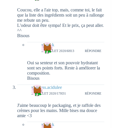
Coucou, elle a l'air top, mais, comme toi, le fait
que la liste des ingrédients soit un peu à rallonge
me rebute un peu.
L'odeur doit être sympa! Et le prix, ça peut aller.
^^
Bisous
natieak
26 JUILLET 2020/6H13
RÉPONDRE
Oui sa senteur et son pouvoir hydratant
sont ses points forts. Reste à améliorer la
composition.
Bisous
princess.acidulee
23 JUILLET 2020/17H31
RÉPONDRE
J'aime beaucoup le packaging, et je raffole des
crèmes pour les mains. Mille bises ma douce
amie <3
natieak