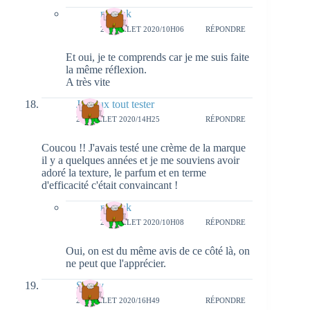
natieak
27 JUILLET 2020/10H06
RÉPONDRE
Et oui, je te comprends car je me suis faite
la même réflexion.
A très vite
Je veux tout tester
26 JUILLET 2020/14H25
RÉPONDRE
Coucou !! J'avais testé une crème de la marque
il y a quelques années et je me souviens avoir
adoré la texture, le parfum et en terme
d'efficacité c'était convaincant !
natieak
27 JUILLET 2020/10H08
RÉPONDRE
Oui, on est du même avis de ce côté là, on
ne peut que l'apprécier.
Sandy
26 JUILLET 2020/16H49
RÉPONDRE