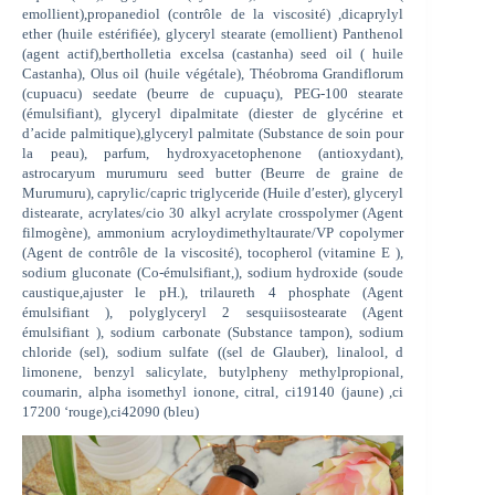
emollient),propanediol (contrôle de la viscosité) ,dicaprylyl
ether (huile estérifiée), glyceryl stearate (emollient) Panthenol
(agent actif),bertholletia excelsa (castanha) seed oil ( huile
Castanha), Olus oil (huile végétale), Théobroma Grandiflorum
(cupuacu) seedate (beurre de cupuaçu), PEG-100 stearate
(émulsifiant), glyceryl dipalmitate (diester de glycérine et
d’acide palmitique),glyceryl palmitate (Substance de soin pour
la peau), parfum, hydroxyacetophenone (antioxydant),
astrocaryum murumuru seed butter (Beurre de graine de
Murumuru), caprylic/capric triglyceride (Huile d′ester), glyceryl
distearate, acrylates/cio 30 alkyl acrylate crosspolymer (Agent
filmogène), ammonium acryloydimethyltaurate/VP copolymer
(Agent de contrôle de la viscosité), tocopherol (vitamine E ),
sodium gluconate (Co-émulsifiant,), sodium hydroxide (soude
caustique,ajuster le pH.), trilaureth 4 phosphate (Agent
émulsifiant ), polyglyceryl 2 sesquiisostearate (Agent
émulsifiant ), sodium carbonate (Substance tampon), sodium
chloride (sel), sodium sulfate ((sel de Glauber), linalool, d
limonene, benzyl salicylate, butylpheny methylpropional,
coumarin, alpha isomethyl ionone, citral, ci19140 (jaune) ,ci
17200 ‘rouge),ci42090 (bleu)