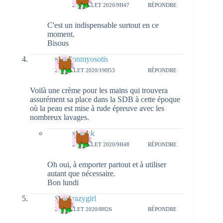
27 JUILLET 2020/9H47
RÉPONDRE
C'est un indispensable surtout en ce
moment.
Bisous
papillonmyosotis
23 JUILLET 2020/19H53
RÉPONDRE
Voilà une crème pour les mains qui trouvera
assurément sa place dans la SDB à cette époque
où la peau est mise à rude épreuve avec les
nombreux lavages.
natieak
27 JUILLET 2020/9H48
RÉPONDRE
Oh oui, à emporter partout et à utiliser
autant que nécessaire.
Bon lundi
Sthecrazygirl
24 JUILLET 2020/8H26
RÉPONDRE