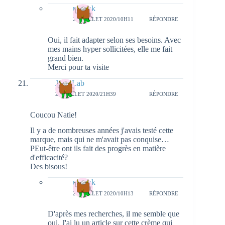
natieak
27 JUILLET 2020/10H11
RÉPONDRE
Oui, il fait adapter selon ses besoins. Avec
mes mains hyper sollicitées, elle me fait
grand bien.
Merci pour ta visite
Julie Lab
26 JUILLET 2020/21H39
RÉPONDRE
Coucou Natie!
Il y a de nombreuses années j'avais testé cette
marque, mais qui ne m'avait pas conquise…
PEut-être ont ils fait des progrès en matière
d'efficacité?
Des bisous!
natieak
27 JUILLET 2020/10H13
RÉPONDRE
D'après mes recherches, il me semble que
oui. J'ai lu un article sur cette crème qui