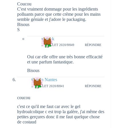
Coucou
C'est vraiment dommage pour les ingrédients
polluants parce que cette crème pour les mains
semble géniale et j'adore le packaging.
Bisous
S
natieak
27 JUILLET 2020/9H49
RÉPONDRE
Oui car elle offre une très bonne efficacité
et une parfum fantastique.
Bisous
Girls'n Nantes
24 JUILLET 2020/8H41
RÉPONDRE
coucou
c'est ce qu'il me faut car avec le gel
hydroalcolique c est trop la galère, j'ai même des
petites gerçures donc il me faut quelque chose
de costaud