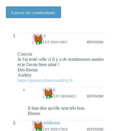
Laisser un commentaire
Audrey
23 JUILLET 2020/15H57
RÉPONDRE
Coucou
Je l'ai testé celle ci il y a de nombreuses années
et je l'avais bien aimé !
Des bisous
Audrey
https://pausecafeavecaudrey.fr
natieak
26 JUILLET 2020/6H12
RÉPONDRE
Il faut dire qu'elle sent très bon.
Bisous
La Lauridienne
23 JUILLET 2020/17H16
RÉPONDRE