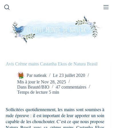
Passer
au
contenu
Avis Crème mains Castanha Ekos de Natura Brasil
Par
natieak
Le
23 juillet 2020
Mis à jour le
Nov 28, 2025
Dans
Beauté/BIO
47 commentaires
Temps de lecture
5 min
Sollicitées quotidiennement, les mains sont soumises à
rude épreuve : il est important de leur apporter un soin
capable de les chouchouter. C’est ce que nous propose
Natura Brasil avec sa crème mains Castanha Ekos