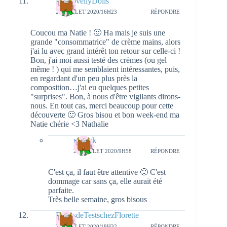
MyLovellyDolls
24 JUILLET 2020/16H23
RÉPONDRE
Coucou ma Natie ! 🙂 Ha mais je suis une
grande "consommatrice" de crème mains, alors
j'ai lu avec grand intérêt ton retour sur celle-ci !
Bon, j'ai moi aussi testé des crèmes (ou gel
même ! ) qui me semblaient intéressantes, puis,
en regardant d'un peu plus près la
composition…j'ai eu quelques petites
"surprises". Bon, à nous d'être vigilants dirons-
nous. En tout cas, merci beaucoup pour cette
découverte 🙂 Gros bisou et bon week-end ma
Natie chérie <3 Nathalie
natieak
27 JUILLET 2020/9H58
RÉPONDRE
C'est ça, il faut être attentive 🙂 C'est
dommage car sans ça, elle aurait été
parfaite.
Très belle semaine, gros bisous
BullesdeTestschezFlorette
24 JUILLET 2020/18H32
RÉPONDRE