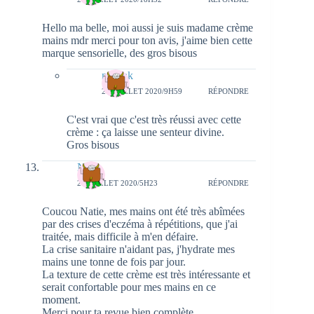
Hello ma belle, moi aussi je suis madame crème
mains mdr merci pour ton avis, j'aime bien cette
marque sensorielle, des gros bisous
natieak
27 JUILLET 2020/9H59
RÉPONDRE
C'est vrai que c'est très réussi avec cette
crème : ça laisse une senteur divine.
Gros bisous
Nina
25 JUILLET 2020/5H23
RÉPONDRE
Coucou Natie, mes mains ont été très abîmées
par des crises d'eczéma à répétitions, que j'ai
traitée, mais difficile à m'en défaire.
La crise sanitaire n'aidant pas, j'hydrate mes
mains une tonne de fois par jour.
La texture de cette crème est très intéressante et
serait confortable pour mes mains en ce
moment.
Merci pour ta revue bien complète,