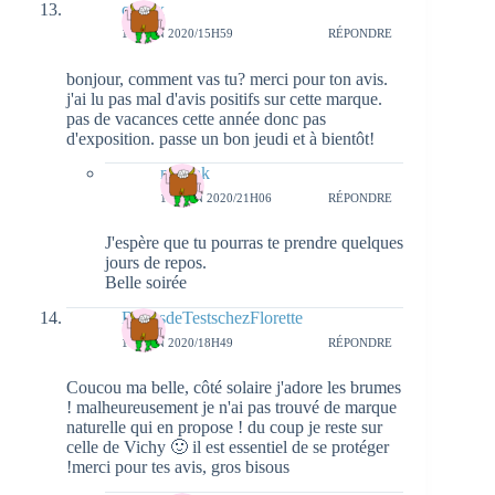
carfax
11 JUIN 2020/15H59
RÉPONDRE
bonjour, comment vas tu? merci pour ton avis.
j'ai lu pas mal d'avis positifs sur cette marque.
pas de vacances cette année donc pas
d'exposition. passe un bon jeudi et à bientôt!
natieak
11 JUIN 2020/21H06
RÉPONDRE
J'espère que tu pourras te prendre quelques
jours de repos.
Belle soirée
BullesdeTestschezFlorette
11 JUIN 2020/18H49
RÉPONDRE
Coucou ma belle, côté solaire j'adore les brumes
! malheureusement je n'ai pas trouvé de marque
naturelle qui en propose ! du coup je reste sur
celle de Vichy 🙂 il est essentiel de se protéger
!merci pour tes avis, gros bisous