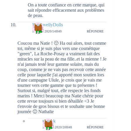
On a toute confiance en cette marque, qui
sait répondre efficacement aux problèmes
de peau.
MyLovellyDolls
11 JUIN 2020/14H49
RÉPONDRE
Coucou ma Natie ! 🙂 Ha oui alors, tout comme
toi, même si je suis plus vers une cosmétique
"green", La Roche-Posay a vraiment fait des
miracles sur la peau de ma fille..et la mienne ! Je
n'ai jamais testé leur gamme solaire, mais du
coup, comme je ne vais pas recevoir cette année
celle pour laquelle j'ai apporté mon soutien lors
d'une campagne Ulule, je crois que je vais me
tourner vers cette gamme que tu présentes !
Surtout si, malgré tout, elle respecte les fonds
marins ! Merci beaucoup ma Natie chérie pour
cette revue toujours si bien détaillée <3 Je
t'envoie de gros bisous et te souhaite une bonne
journée 🙂 Nathalie
natieak
11 JUIN 2020/20H48
RÉPONDRE