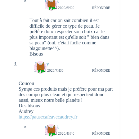
natieak
11 JUIN 2020/6H29
RÉPONDRE
Tout à fait car on sait combien il est
difficile de gérer ce type de peau. Je
préfère donc respecter son choix car le
plus important est qu'elle soit " bien dans
sa peau" (oui, c'était facile comme
blagounette^^).
Bisous
Audrey
11 JUIN 2020/7H30
RÉPONDRE
Coucou
Sympa ces produits mais je préfère pour ma part
des compo plus clean et qui respectent donc
aussi, mieux notre belle planète !
Des bisous
Audrey
https://pausecafeavecaudrey.fr
natieak
13 JUIN 2020/4H40
RÉPONDRE