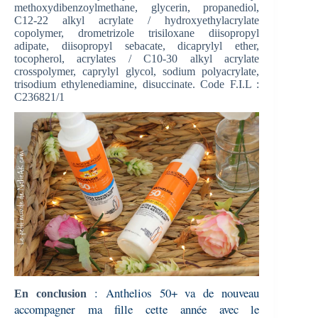
methoxydibenzoylmethane, glycerin, propanediol,
C12-22 alkyl acrylate / hydroxyethylacrylate
copolymer, drometrizole trisiloxane diisopropyl
adipate, diisopropyl sebacate, dicaprylyl ether,
tocopherol, acrylates / C10-30 alkyl acrylate
crosspolymer, caprylyl glycol, sodium polyacrylate,
trisodium ethylenediamine, disuccinate. Code F.I.L :
C236821/1
: Anthelios 50+ va de nouveau
En conclusion
accompagner ma fille cette année avec le