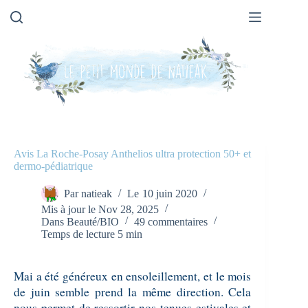
Passer
au
contenu
Avis La Roche-Posay Anthelios ultra protection 50+ et
dermo-pédiatrique
Par
natieak
Le
10 juin 2020
Mis à jour le
Nov 28, 2025
Dans
Beauté/BIO
49 commentaires
Temps de lecture
5 min
Mai a été généreux en ensoleillement, et le mois
de juin semble prend la même direction. Cela
nous permet de ressortir nos tenues estivales et