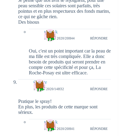
Je pense que nos avis se rejoignent, pour une
peau sensible ces solaires sont parfaits, très
pointus et en plus respectueux des fonds marins,
ce qui ne gâche rien.
Des bisous
natieak
11 JUIN 2020/20H44
RÉPONDRE
Oui, c'est un point important car la peau de
ma fille est très compliquée. Elle a donc
besoin de produits qui seront prendre en
compte cette spécificité et pour ça, La
Roche-Posay est ultre efficace.
Colette
11 JUIN 2020/14H32
RÉPONDRE
Pratique le spray!
En plus, les produits de cette marque sont
sérieux.
natieak
11 JUIN 2020/20H41
RÉPONDRE