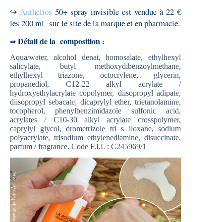
↪
Anthelios
50+ spray invisible est vendue à 22 €
les 200 ml sur le site de la marque et en pharmacie.
Détail de la composition
⇒
:
Aqua/water, alcohol denat, homosalate, ethylhexyl
salicylate, butyl methoxydibenzoylmethane,
ethylhexyl triazone, octocrylene, glycerin,
propanediol, C12-22 alkyl acrylate /
hydroxyethylacrylate copolymer, diisopropyl adipate,
diisopropyl sebacate, dicaprylyl ether, trietanolamine,
tocopherol, phenylbenzimidazole sulfonic acid,
acrylates / C10-30 alkyl acrylate crosspolymer,
caprylyl glycol, drometrizole tri s iloxane, sodium
polyacrylate, trisodium ethylenediamine, disuccinate,
parfum / fragrance. Code F.I.L : C245969/1