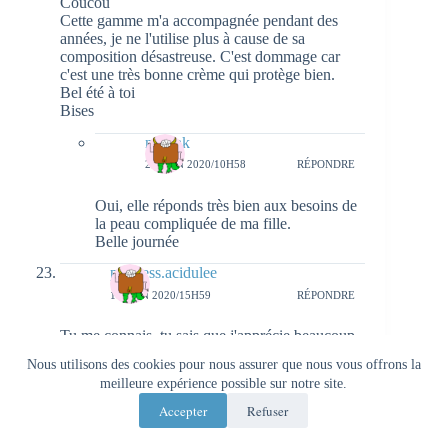
Coucou
Cette gamme m'a accompagnée pendant des
années, je ne l'utilise plus à cause de sa
composition désastreuse. C'est dommage car
c'est une très bonne crème qui protège bien.
Bel été à toi
Bises
natieak
23 JUIN 2020/10H58
RÉPONDRE
Oui, elle réponds très bien aux besoins de
la peau compliquée de ma fille.
Belle journée
princess.acidulee
16 JUIN 2020/15H59
RÉPONDRE
Tu me connais, tu sais que j'apprécie beaucoup
cette marque avec ma peau sensible. Une jolie
Nous utilisons des cookies pour nous assurer que nous vous offrons la
découverte donc. Merci. Je t'embrasse fort ma
meilleure expérience possible sur notre site.
belle <3
Accepter
Refuser
Blonde and Peonies
17 JUIN 2020/9H48
RÉPONDRE