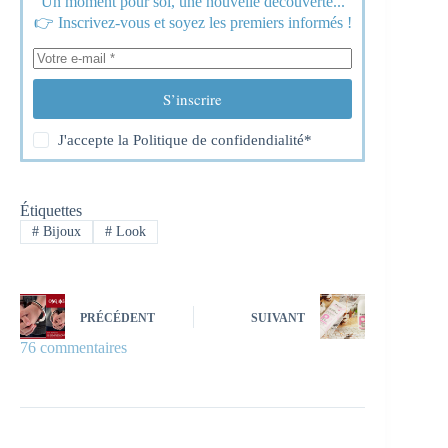
Un moment pour soi, une nouvelle découverte...
👉 Inscrivez-vous et soyez les premiers informés !
S’inscrire
J'accepte la
Politique de confidendialité
*
Étiquettes
#
Bijoux
#
Look
PRÉCÉDENT
SUIVANT
76 commentaires