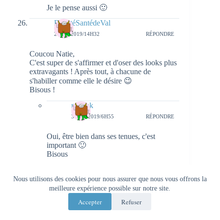
Je le pense aussi 🙂
BeautéSantédeVal
2 MAI 2019/14H32
RÉPONDRE
Coucou Natie,
C'est super de s'affirmer et d'oser des looks plus
extravagants ! Après tout, à chacune de
s'habiller comme elle le désire 😉
Bisous !
natieak
3 MAI 2019/6H55
RÉPONDRE
Oui, être bien dans ses tenues, c'est
important 🙂
Bisous
Lecture de Petite Plume
Nous utilisons des cookies pour nous assurer que nous vous offrons la
2 MAI 2019/14H48
RÉPONDRE
meilleure expérience possible sur notre site.
Ohhhh j'adore !!! Ce n'est pas du tout mon style
Accepter
Refuser
mais j'aime beaucoup la jupe et oser les collants
colorés, j'aime beaucoup beaucoup!