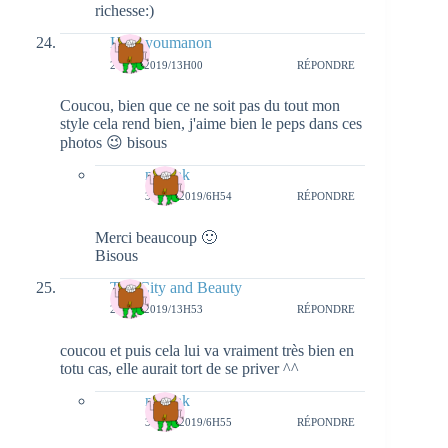
richesse:)
Helloyoumanon
2 MAI 2019/13H00
RÉPONDRE
Coucou, bien que ce ne soit pas du tout mon
style cela rend bien, j'aime bien le peps dans ces
photos 😉 bisous
natieak
3 MAI 2019/6H54
RÉPONDRE
Merci beaucoup 🙂
Bisous
The City and Beauty
2 MAI 2019/13H53
RÉPONDRE
coucou et puis cela lui va vraiment très bien en
totu cas, elle aurait tort de se priver ^^
natieak
3 MAI 2019/6H55
RÉPONDRE