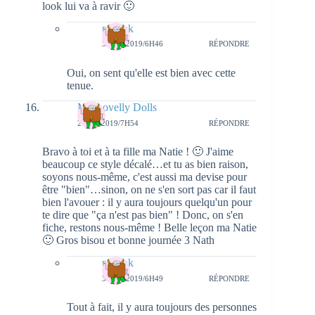
look lui va à ravir 🙂
natieak
3 MAI 2019/6H46
RÉPONDRE
Oui, on sent qu'elle est bien avec cette
tenue.
My Lovelly Dolls
2 MAI 2019/7H54
RÉPONDRE
Bravo à toi et à ta fille ma Natie ! 🙂 J'aime
beaucoup ce style décalé…et tu as bien raison,
soyons nous-même, c'est aussi ma devise pour
être "bien"…sinon, on ne s'en sort pas car il faut
bien l'avouer : il y aura toujours quelqu'un pour
te dire que "ça n'est pas bien" ! Donc, on s'en
fiche, restons nous-même ! Belle leçon ma Natie
🙂 Gros bisou et bonne journée 3 Nath
natieak
3 MAI 2019/6H49
RÉPONDRE
Tout à fait, il y aura toujours des personnes