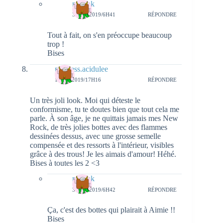
natieak
3 MAI 2019/6H41
RÉPONDRE
Tout à fait, on s'en préoccupe beaucoup
trop !
Bises
princess.acidulee
1 MAI 2019/17H16
RÉPONDRE
Un très joli look. Moi qui déteste le
conformisme, tu te doutes bien que tout cela me
parle. À son âge, je ne quittais jamais mes New
Rock, de très jolies bottes avec des flammes
dessinées dessus, avec une grosse semelle
compensée et des ressorts à l'intérieur, visibles
grâce à des trous! Je les aimais d'amour! Héhé.
Bises à toutes les 2 <3
natieak
3 MAI 2019/6H42
RÉPONDRE
Ça, c'est des bottes qui plairait à Aimie !!
Bises