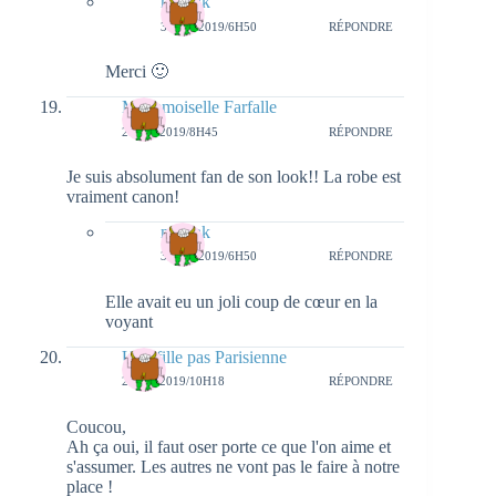
natieak
3 MAI 2019/6H50
RÉPONDRE
Merci 🙂
Mademoiselle Farfalle
2 MAI 2019/8H45
RÉPONDRE
Je suis absolument fan de son look!! La robe est
vraiment canon!
natieak
3 MAI 2019/6H50
RÉPONDRE
Elle avait eu un joli coup de cœur en la
voyant
Une fille pas Parisienne
2 MAI 2019/10H18
RÉPONDRE
Coucou,
Ah ça oui, il faut oser porte ce que l'on aime et
s'assumer. Les autres ne vont pas le faire à notre
place !