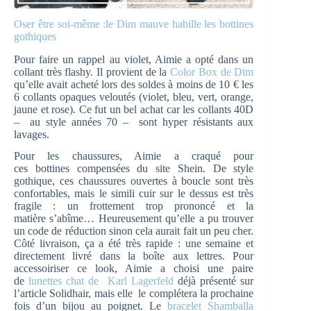
Oser être soi-même :le Dim mauve habille les bottines
gothiques
Pour faire un rappel au violet, Aimie a opté dans un
collant très flashy. Il provient de la
Color Box de Dim
qu’elle avait acheté lors des soldes à moins de 10 € les
6 collants opaques veloutés (violet, bleu, vert, orange,
jaune et rose). Ce fut un bel achat car les collants 40D
– au style années 70 – sont hyper résistants aux
lavages.
Pour les chaussures, Aimie a craqué pour
ces bottines compensées du site Shein. De style
gothique, ces chaussures ouvertes à boucle sont très
confortables, mais le simili cuir sur le dessus est très
fragile : un frottement trop prononcé et la
matière s’abîme… Heureusement qu’elle a pu trouver
un code de réduction sinon cela aurait fait un peu cher.
Côté livraison, ça a été très rapide : une semaine et
directement livré dans la boîte aux lettres. Pour
accessoiriser ce look, Aimie a choisi une paire
de
lunettes chat de
Karl Lagerfeld
déjà présenté sur
l’article Solidhair, mais elle le complétera la prochaine
fois d’un bijou au poignet. Le
bracelet Shamballa