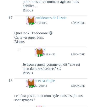
pour nous dire comment agir ou nous
habiller…
Bisous
Les Confidences de Lizzie
2 MAI 2019/8H05
RÉPONDRE
Quel look! J'adoooore 😀
Ca te va super bien.
Bisous
natieak
3 MAI 2019/6H50
RÉPONDRE
Je trouve aussi, comme on dit "elle est
bien dans ses baskets" 🙂
Bisous
maman et sa chipie
2 MAI 2019/8H43
RÉPONDRE
ce n’est pas du tout mon style mais les photos
sont sympas !