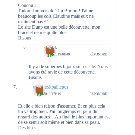
Coucou !
J'adore l'univers de Tim Burton ! J'aime
beaucoup les cols Claudine mais eux ne
m'aiment pas ^^
Le site Dunp est une belle découverte, mon
bracelet ne me quitte plus.
Bisous
natieak
3 MAI 2019/6H40
RÉPONDRE
Il y a de superbes bijoux sur ce site. Nous
avons été ravie de cette découverte.
Bisous
pichette&paillettes
1 MAI 2019/17H10
RÉPONDRE
Et elle a bien raison d'assumer. Et en plus cela
lui va trop bien. J'ai longtemps eu peur du
regard des autres…Au final le plus important est
de se sentir soit même et bien dans sa peau.
Des bises