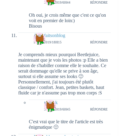
3 MAI 2019/6H44
RÉPONDRE
Oh oui, je crois même que c'est ce qu'on
voit en premier de loin:)
Bisous
Annafaitsonblog
1 MAI 2019/18H15
RÉPONDRE
Je comprends mieux pourquoi Beetlejuice,
maintenant que je vois les photos :p Elle a bien
raison de s'habiller comme elle le souhaite. Ce
serait dommage qu'elle se prive à son âge,
surtout si elle assume ses looks 🙂
Personnellement, j'ai toujours été plutôt
classique / confort. Jean, petites baskets, haut
fluide car je n'assume pas trop mon corps :S
natieak
3 MAI 2019/6H45
RÉPONDRE
C'est vrai que le titre de l'article est très
énigmatique 🙂