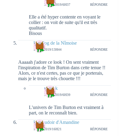
3 MAI 2019/6H37
RÉPONDRE
Elle a été hyper contente en voyant le
collier : on voit de suite qu'il est très
qualitatif.
Bisous
Le Blog de la Nîmoise
1 MAI 2019/13H44
RÉPONDRE
Aaaaah j'adore ce look ! On sent vraiment
l'inspiration de Tim Burton dans cette tenue !!
Alors, ce n'est certes, pas ce que je porterais,
mais je le trouve très chouette !!!
natieak
3 MAI 2019/6H39
RÉPONDRE
L'univers de Tim Burton est vraiment à
part, on le reconnaît bien.
Le boudoir d'Amandine
1 MAI 2019/16H21
RÉPONDRE