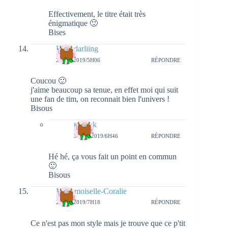
Effectivement, le titre était très
énigmatique 🙂
Bises
Hellodarliing
2 MAI 2019/5H06
RÉPONDRE
Coucou 🙂
j'aime beaucoup sa tenue, en effet moi qui suit
une fan de tim, on reconnait bien l'univers !
Bisous
natieak
3 MAI 2019/6H46
RÉPONDRE
Hé hé, ça vous fait un point en commun
🙂
Bisous
Mademoiselle-Coralie
2 MAI 2019/7H18
RÉPONDRE
Ce n'est pas mon style mais je trouve que ce p'tit