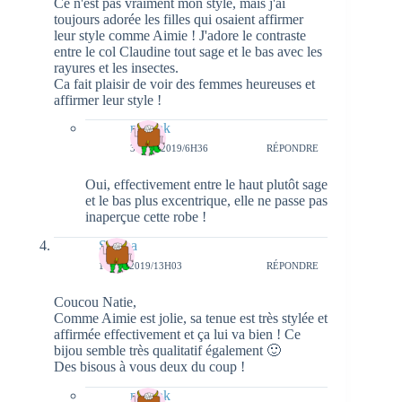
Ce n'est pas vraiment mon style, mais j'ai
toujours adorée les filles qui osaient affirmer
leur style comme Aimie ! J'adore le contraste
entre le col Claudine tout sage et le bas avec les
rayures et les insectes.
Ca fait plaisir de voir des femmes heureuses et
affirmer leur style !
natieak
3 MAI 2019/6H36
RÉPONDRE
Oui, effectivement entre le haut plutôt sage
et le bas plus excentrique, elle ne passe pas
inaperçue cette robe !
Serena
1 MAI 2019/13H03
RÉPONDRE
Coucou Natie,
Comme Aimie est jolie, sa tenue est très stylée et
affirmée effectivement et ça lui va bien ! Ce
bijou semble très qualitatif également 🙂
Des bisous à vous deux du coup !
natieak