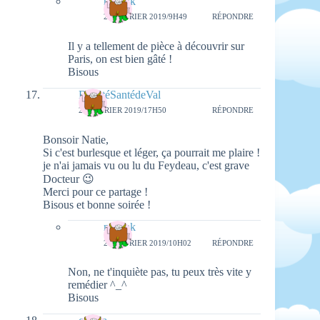
natieak
26 FÉVRIER 2019/9H49
RÉPONDRE
Il y a tellement de pièce à découvrir sur
Paris, on est bien gâté !
Bisous
BeautéSantédeVal
20 FÉVRIER 2019/17H50
RÉPONDRE
Bonsoir Natie,
Si c'est burlesque et léger, ça pourrait me plaire !
je n'ai jamais vu ou lu du Feydeau, c'est grave
Docteur 😉
Merci pour ce partage !
Bisous et bonne soirée !
natieak
26 FÉVRIER 2019/10H02
RÉPONDRE
Non, ne t'inquiète pas, tu peux très vite y
remédier ^_^
Bisous