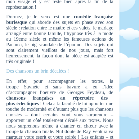
mon visage et y est resté bien après la fin de la
représentation !
Dormez, je le veux est une
comédie française
burlesque
qui aborde des sujets en phase avec son
siècle : relation entre le maître et ces valets, le mariage
arrangé entre bonne famille, l’hypnose très à la mode
au 19eme siècle et même les fameuses actions de
Panama, le big scandale de l’époque. Des sujets qui
sont clairement vieillots de nos jours, mais fort
heureusement, la façon dont la pièce est adaptée est
très originale !
Des chansons un brin décalées !
En effet, pour accompagner les textes, la
troupe Saynète et sans bavure a eu l’idée
d’accompagner l’oeuvre de Georges Feydeau, de
chansons françaises au répertoire des
plus éclectiques
! Cela a la faculté de lui apporter une
touche de modernité et d’autant plus que les chansons
choisies – dont certains vont vous surprendre –
apportent un côté totalement décalé aux textes. Nous
nous surprenons même à chanter en chœur avec la
troupe la chanson finale. Nul doute de Ray Ventura va
marquer votre esprit et votre soirée ! Les enfants – et