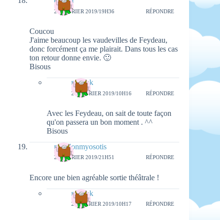
cecilia
20 FÉVRIER 2019/19H36
RÉPONDRE
Coucou
J'aime beaucoup les vaudevilles de Feydeau,
donc forcément ça me plairait. Dans tous les cas
ton retour donne envie. 🙂
Bisous
natieak
26 FÉVRIER 2019/10H16
RÉPONDRE
Avec les Feydeau, on sait de toute façon
qu'on passera un bon moment . ^^
Bisous
papillonmyosotis
20 FÉVRIER 2019/21H51
RÉPONDRE
Encore une bien agréable sortie théâtrale !
natieak
26 FÉVRIER 2019/10H17
RÉPONDRE