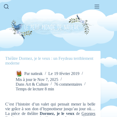
Passer
au
contenu
Théâtre Dormez, je le veux : un Feydeau terriblement
moderne
Par
natieak
Le
19 février 2019
Mis à jour le
Nov 7, 2025
Dans
Art & Culture
76 commentaires
Temps de lecture
8 min
C’est l’histoire d’un valet qui pensait mener la belle
vie grâce à son don d’hypnotiseur jusqu’au jour où…
La pièce de théâtre
Dormez, je le veux
de
Georges