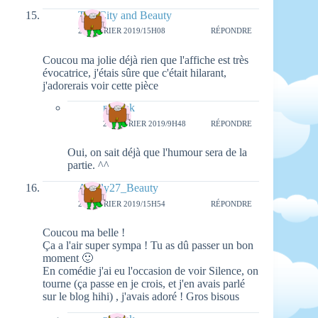
The City and Beauty
20 FÉVRIER 2019/15H08
RÉPONDRE
Coucou ma jolie déjà rien que l'affiche est très
évocatrice, j'étais sûre que c'était hilarant,
j'adorerais voir cette pièce
natieak
26 FÉVRIER 2019/9H48
RÉPONDRE
Oui, on sait déjà que l'humour sera de la
partie. ^^
Aurely27_Beauty
20 FÉVRIER 2019/15H54
RÉPONDRE
Coucou ma belle !
Ça a l'air super sympa ! Tu as dû passer un bon
moment 🙂
En comédie j'ai eu l'occasion de voir Silence, on
tourne (ça passe en je crois, et j'en avais parlé
sur le blog hihi) , j'avais adoré ! Gros bisous