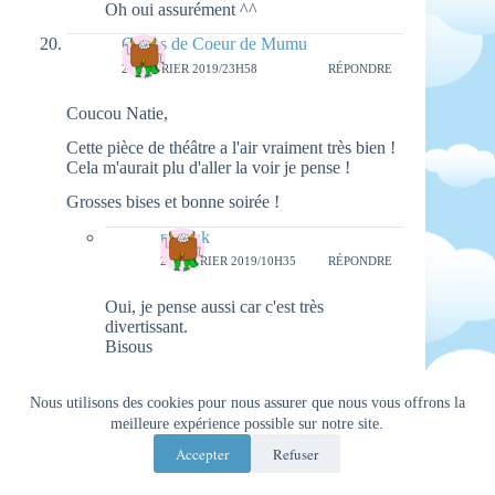
Oh oui assurément ^^
Coups de Coeur de Mumu
20 FÉVRIER 2019/23H58
RÉPONDRE
Coucou Natie,
Cette pièce de théâtre a l'air vraiment très bien !
Cela m'aurait plu d'aller la voir je pense !
Grosses bises et bonne soirée !
natieak
26 FÉVRIER 2019/10H35
RÉPONDRE
Oui, je pense aussi car c'est très
divertissant.
Bisous
Not parisienne
Nous utilisons des cookies pour nous assurer que nous vous offrons la
21 FÉVRIER 2019/5H36
RÉPONDRE
meilleure expérience possible sur notre site.
Je trouve le thème de cette pièce vraiment fun et
Accepter
Refuser
amusant, j'aurais beaucoup aimé la voir, merci
pour la découverte!