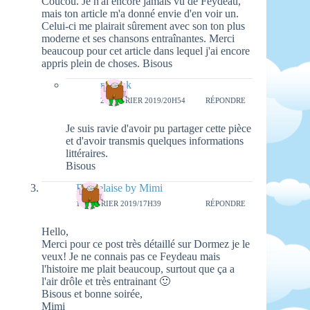
Coucou. Je n'ai encore jamais vu de Feydeau,
mais ton article m'a donné envie d'en voir un.
Celui-ci me plairait sûrement avec son ton plus
moderne et ses chansons entraînantes. Merci
beaucoup pour cet article dans lequel j'ai encore
appris plein de choses. Bisous
natieak
25 FÉVRIER 2019/20H54
RÉPONDRE
Je suis ravie d'avoir pu partager cette pièce
et d'avoir transmis quelques informations
littéraires.
Bisous
Bordelaise by Mimi
19 FÉVRIER 2019/17H39
RÉPONDRE
Hello,
Merci pour ce post très détaillé sur Dormez je le
veux! Je ne connais pas ce Feydeau mais
l'histoire me plait beaucoup, surtout que ça a
l'air drôle et très entrainant 🙂
Bisous et bonne soirée,
Mimi