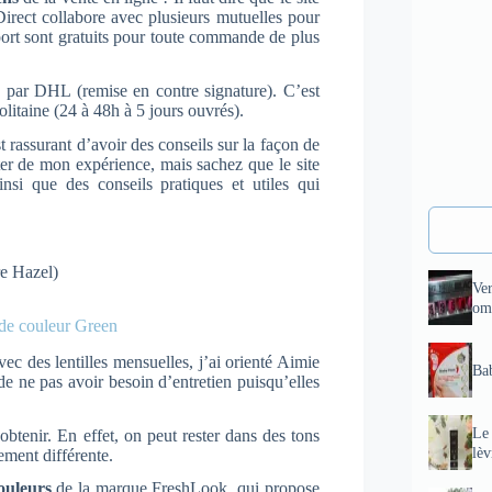
Direct collabore avec plusieurs mutuelles pour
e port sont gratuits pour toute commande de plus
 par DHL (remise en contre signature). C’est
olitaine (24 à 48h à 5 jours ouvrés).
t rassurant d’avoir des conseils sur la façon de
ter de mon expérience, mais sachez que le site
ainsi que des conseils pratiques et utiles qui
re Hazel)
Ve
om
 de couleur Green
c des lentilles mensuelles, j’ai orienté Aimie
Bab
e ne pas avoir besoin d’entretien puisqu’elles
Le 
t obtenir. En effet, on peut rester dans des tons
lèv
ement différente.
couleurs
de la marque FreshLook, qui
propose