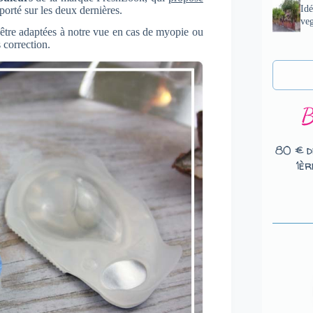
Idé
porté sur les deux dernières.
veg
 être adaptées à notre vue en cas de myopie ou
correction.
80 € d
1èr