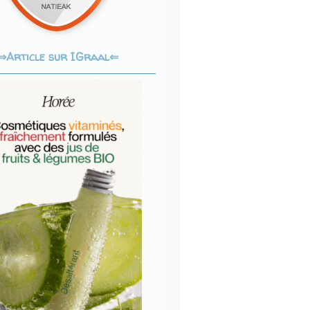
Article sur IGraal⇐
⇒