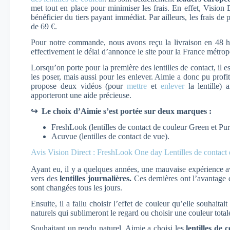
met tout en place pour minimiser les frais. En effet, Vision 
bénéficier du tiers payant immédiat. Par ailleurs, les frais d
de 69 €.
Pour notre commande, nous avons reçu la livraison en 48 h
effectivement le délai d’annonce le site pour la France métrop
Lorsqu’on porte pour la première des lentilles de contact, il es
les poser, mais aussi pour les enlever. Aimie a donc pu profi
propose deux vidéos (pour
mettre
et
enlever
la lentille) 
apporteront une aide précieuse.
↪ Le choix d’Aimie s’est portée sur deux marques :
FreshLook (lentilles de contact de couleur Green et Pu
Acuvue (lentilles de contact de vue).
Avis Vision Direct : FreshLook One day Lentilles de contact
Ayant eu, il y a quelques années, une mauvaise expérience ave
vers des
lentilles journalières.
Ces dernières ont l’avantage d
sont changées tous les jours.
Ensuite, il a fallu choisir l’effet de couleur qu’elle souhaitai
naturels qui sublimeront le regard ou choisir une couleur total
Souhaitant un rendu naturel, Aimie a choisi les
lentilles de 