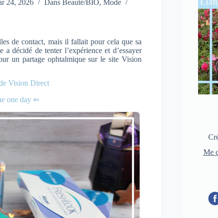
r 24, 2026
Dans
Beauté/BIO
,
Mode
les de contact, mais il fallait pour cela que sa
e a décidé de tenter l’expérience et d’essayer
our un partage ophtalmique sur le site Vision
 de Vision Direct
vue one day ⇐
Cré
Me c