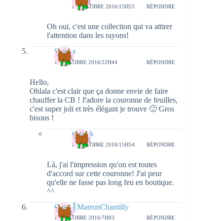
18 OCTOBRE 2016/15H53
RÉPONDRE
Oh oui, c'est une collection qui va attirer
l'attention dans les rayons!
Serena
17 OCTOBRE 2016/22H44
RÉPONDRE
Hello,
Ohlala c'est clair que ça donne envie de faire
chauffer la CB ! J'adore la couronne de feuilles,
c'est super joli et très élégant je trouve 🙂 Gros
bisous !
natieak
18 OCTOBRE 2016/15H54
RÉPONDRE
Là, j'ai l'impression qu'on est toutes
d'accord sur cette couronne! J'ai peur
qu'elle ne fasse pas long feu en boutique.
^^
Geny║MarronChantilly
18 OCTOBRE 2016/7H03
RÉPONDRE