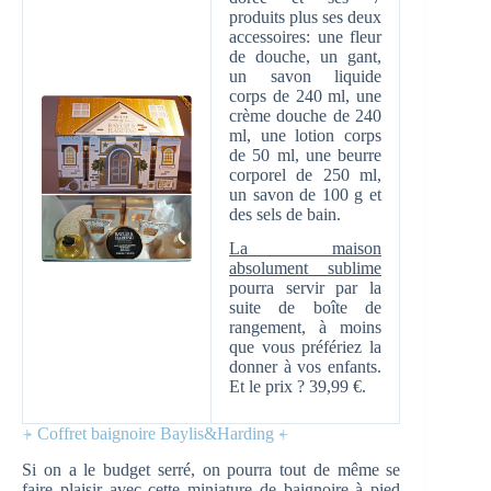
produits plus ses deux
accessoires: une fleur
de douche, un gant,
un savon liquide
corps de 240 ml, une
crème douche de 240
ml, une lotion corps
de 50 ml, une beurre
corporel de 250 ml,
un savon de 100 g et
des sels de bain.
La maison
absolument sublime
pourra servir par la
suite de boîte de
rangement, à moins
que vous préfériez la
donner à vos enfants.
Et le prix ? 39,99 €.
⍆ Coffret baignoire Baylis&Harding ⍅
Si on a le budget serré, on pourra tout de même se
faire plaisir avec cette miniature de baignoire à pied