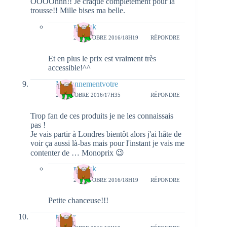
OOOOhhh!! Je craque complètement pour la
trousse!! Mille bises ma belle.
natieak
23 OCTOBRE 2016/18H19
RÉPONDRE
Et en plus le prix est vraiment très
accessible!^^
Mariannementvotre
21 OCTOBRE 2016/17H35
RÉPONDRE
Trop fan de ces produits je ne les connaissais
pas !
Je vais partir à Londres bientôt alors j'ai hâte de
voir ça aussi là-bas mais pour l'instant je vais me
contenter de … Monoprix 😉
natieak
23 OCTOBRE 2016/18H19
RÉPONDRE
Petite chanceuse!!!
tanagr