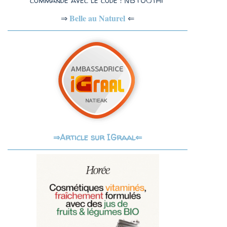
commande avec le code : NBTU6YHF
Belle au Naturel
⇐
⇒
Article sur IGraal⇐
⇒