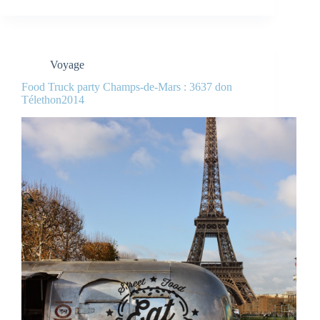
Voyage
Food Truck party Champs-de-Mars : 3637 don
Télethon2014