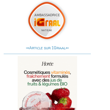
Article sur IGraal⇐
⇒