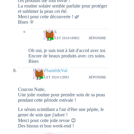
ces produits me font envie !
La routine solaire semble parfaite pour protéger
et sublimer la peau cet été.
Merci pour cette découverte ! 🌿
Bises 🌞
natieak
28 JUILLET 2024/18H02
RÉPONDRE
Oh oui, je suis tout à fait d'accrd avec toi.
Encore de beaux produits avec ces soins.
Bises
BeautéSantédeVal
27 JUILLET 2024/12H03
RÉPONDRE
Coucou Natie,
Une jolie routine pour prendre soin de sa peau
pendant cette période estivale !
Le sérum scintillant a l'air d'être une pépite, le
genre de soin que j'adore !
Merci pour cette jolie revue 😉
Des bisous et bon week-end !