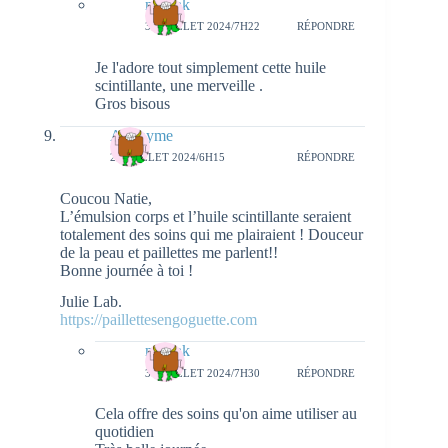
natieak
31 JUILLET 2024/7H22
RÉPONDRE
Je l'adore tout simplement cette huile
scintillante, une merveille .
Gros bisous
Anonyme
28 JUILLET 2024/6H15
RÉPONDRE
Coucou Natie,
L’émulsion corps et l’huile scintillante seraient
totalement des soins qui me plairaient ! Douceur
de la peau et paillettes me parlent!!
Bonne journée à toi !
Julie Lab.
https://paillettesengoguette.com
natieak
31 JUILLET 2024/7H30
RÉPONDRE
Cela offre des soins qu'on aime utiliser au
quotidien