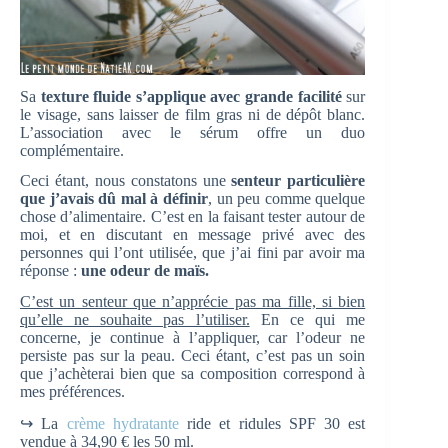
Sa
texture fluide s’applique avec grande facilité
sur
le visage, sans laisser de film gras ni de dépôt blanc.
L’association avec le sérum offre un duo
complémentaire.
Ceci étant, nous constatons une
senteur particulière
que j’avais dû mal à définir
, un peu comme quelque
chose d’alimentaire. C’est en la faisant tester autour de
moi, et en discutant en message privé avec des
personnes qui l’ont utilisée, que j’ai fini par avoir ma
réponse :
une odeur de maïs.
C’est un senteur que n’apprécie pas ma fille, si bien
qu’elle ne souhaite pas l’utiliser.
En ce qui me
concerne, je continue à l’appliquer, car l’odeur ne
persiste pas sur la peau. Ceci étant, c’est pas un soin
que j’achèterai bien que sa composition correspond à
mes préférences.
↪ La
crème hydratante
ride et ridules SPF 30 est
vendue à 34,90 € les 50 ml.