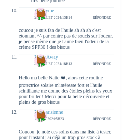
Très belle journée
Anonyme
29 JUILLET 2024/13H14
RÉPONDRE
coucou je suis fan de l'huile ah ah ah c'est
étonnant ^^ par contre pas de soucis sur l'odeur,
je pense même que je l'aime bien l'odeur de la
crème SPF30 ! des bisous
MilkyAway
31 JUILLET 2024/18H43
RÉPONDRE
Hello ma belle Natie ❤️, alors cette routine
protectrice solaire m'intéresse fort et l'huile
scintillante me donne des étoiles pleins les yeux
pour briller ! Merci pour la belle découverte et
pleins de gros bisous
Not parisienne
1 AOÛT 2024/5H23
RÉPONDRE
Coucou, je note ces soins dans ma liste à tester,
pour l'instant j'ai déjà un trop gros stock à