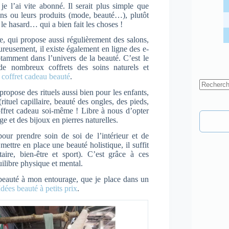
 l’ai vite abonné. Il serait plus simple que
ons ou leurs produits (mode, beauté…), plutôt
le hasard… qui a bien fait les choses !
, qui propose aussi régulièrement des salons,
reusement, il existe également en ligne des e-
otamment dans l’univers de la beauté. C’est le
de nombreux coffrets des soins naturels et
n
coffret cadeau beauté
.
propose des rituels aussi bien pour les enfants,
Aucun
(rituel capillaire, beauté des ongles, des pieds,
résultat
ffret cadeau soi-même ! Libre à nous d’opter
e et des bijoux en pierres naturelles.
pour prendre soin de soi de l’intérieur et de
ttre en place une beauté holistique, il suffit
ire, bien-être et sport). C’est grâce à ces
uilibre physique et mental.
 beauté à mon entourage, que je place dans un
Idées beauté à petits prix
.