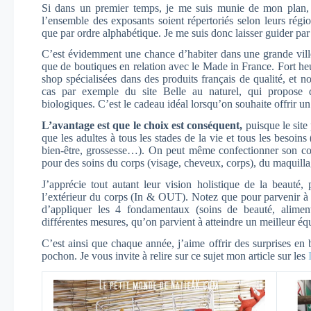
Si dans un premier temps, je me suis munie de mon plan, je
l’ensemble des exposants soient répertoriés selon leurs régi
que par ordre alphabétique. Je me suis donc laisser guider par 
C’est évidemment une chance d’habiter dans une grande ville
que de boutiques en relation avec le Made in France. Fort heu
shop spécialisées dans des produits français de qualité, et n
cas par exemple du site Belle au naturel, qui propose 
biologiques. C’est le cadeau idéal lorsqu’on souhaite offrir u
L’avantage est que le choix est conséquent,
puisque le site 
que les adultes à tous les stades de la vie et tous les besoins 
bien-être, grossesse…). On peut même confectionner son co
pour des soins du corps (visage, cheveux, corps), du maquillag
J’apprécie tout autant leur vision holistique de la beauté, 
l’extérieur du corps (In & OUT). Notez que pour parvenir à me
d’appliquer les 4 fondamentaux (soins de beauté, alimenta
différentes mesures, qu’on parvient à atteindre un meilleur éq
C’est ainsi que chaque année, j’aime offrir des surprises en
pochon. Je vous invite à relire sur ce sujet mon article sur les