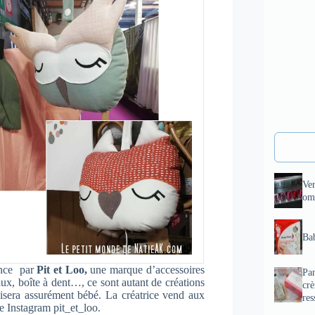
Ve
om
Bab
ence par
Pit et Loo,
une marque d’accessoires
Pan
ux, boîte à dent…, ce sont autant de créations
cr
paisera assurément bébé. La créatrice vend aux
res
e Instagram pit_et_loo.