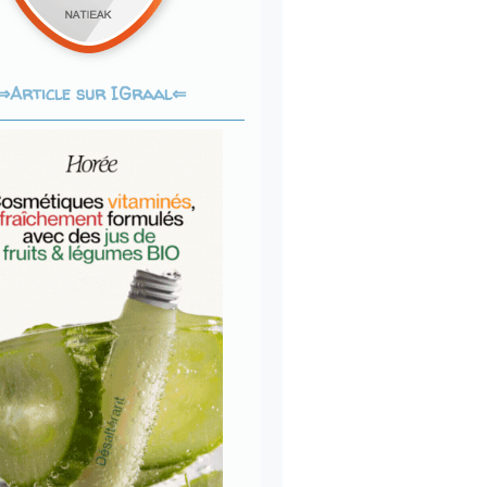
Article sur IGraal⇐
⇒