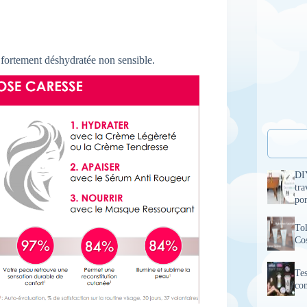
fortement déshydratée non sensible.
DI
tra
por
To
Cos
Tes
com