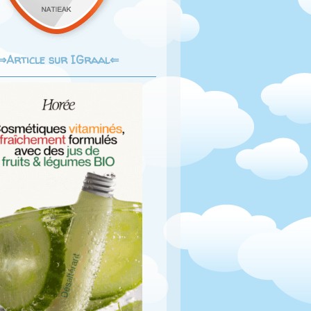
Article sur IGraal⇐
⇒