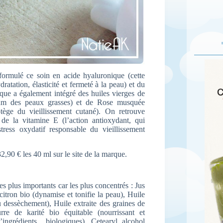
formulé ce soin en acide hyaluronique (cette
atation, élasticité et fermeté à la peau) et du
rque a également intégré des huiles vierges de
ébum des peaux grasses) et de Rose musquée
ège du vieillissement cutané). On retrouve
 de la vitamine E (l’action antioxydant, qui
stress oxydatif responsable du vieillissement
,90 € les 40 ml sur le site de la marque.
es plus importants car les plus concentrés : Jus
 citron bio (dynamise et tonifie la peau), Huile
 dessèchement), Huile extraite des graines de
urre de karité bio équitable (nourrissant et
ingrédients biologiques), Cetearyl alcohol