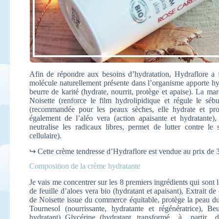
Afin de répondre aux besoins d’hydratation, Hydraflore a 
molécule naturellement présente dans l’organisme apporte hydr
beurre de karité (hydrate, nourrit, protège et apaise). La ma
Noisette (renforce le film hydrolipidique et régule le s
(recommandée pour les peaux sèches, elle hydrate et prot
également de l’aléo vera (action apaisante et hydratante),
neutralise les radicaux libres, permet de lutter contre le 
cellulaire).
↪ Cette crème tendresse d’Hydraflore est vendue au prix de 32
Composition de la crème hydratante
Je vais me concentrer sur les 8 premiers ingrédients qui sont l
de feuille d’aloes vera bio (hydratant et apaisant), Extrait de
de Noisette issue du commerce équitable, protège la peau du
Tournesol (nourrissante, hydratante et régénératrice), Be
hydratant) Glycérine (hydratant, transformé à partir d’