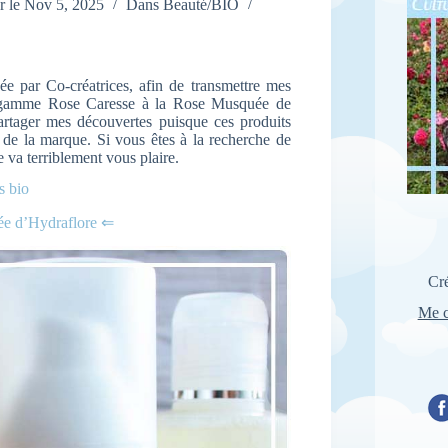
r le
Nov 5, 2025
Dans
Beauté/BIO
ée par Co-créatrices, afin de transmettre mes
la gamme Rose Caresse à la Rose Musquée de
artager mes découvertes puisque ces produits
 de la marque. Si vous êtes à la recherche de
e va terriblement vous plaire.
s bio
ée d’Hydraflore ⇐
Cré
Me c