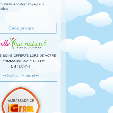
o Vernis à ongles : voyage aux
raïbes
Code promo
e soins offerts lors de votre
e commande avec le code :
NBTU6YHF
Belle au Naturel
⇐
⇒