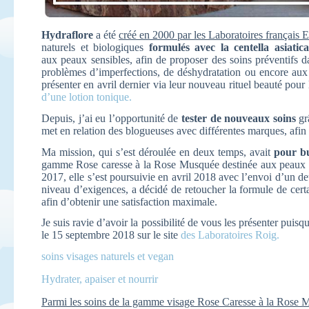
Hydraflore
a été
créé en 2000 par les Laboratoires français
naturels et biologiques
formulés avec la centella asiatica
aux peaux sensibles, afin de proposer des soins préventifs da
problèmes d’imperfections, de déshydratation ou encore aux p
présenter en avril dernier via leur nouveau rituel beauté pou
d’une lotion tonique.
Depuis, j’ai eu l’opportunité de
tester de nouveaux soins
gr
met en relation des blogueuses avec différentes marques, afin 
Ma mission, qui s’est déroulée en deux temps, avait
pour bu
gamme Rose caresse à la Rose Musquée destinée aux peaux 
2017, elle s’est poursuivie en avril 2018 avec l’envoi d’un de
niveau d’exigences, a décidé de retoucher la formule de certa
afin d’obtenir une satisfaction maximale.
Je suis ravie d’avoir la possibilité de vous les présenter pui
le 15 septembre 2018 sur le site
des Laboratoires Roig.
soins visages naturels et vegan
Hydrater, apaiser et nourrir
Parmi les soins de la gamme visage Rose Caresse à la Rose Mus