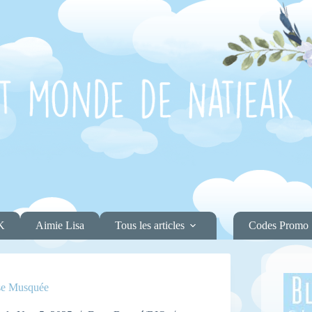
K
Aimie Lisa
Tous les articles
Codes Promo
ose Musquée