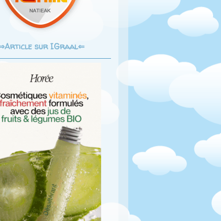
Article sur IGraal⇐
⇒