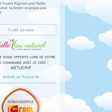
Y Pyjama Kigurumi pour Barbie
éaliser facilement un pyjama pour
l
Code promo
e soins offerts lors de votre
e commande avec le code :
NBTU6YHF
Belle au Naturel
⇐
⇒