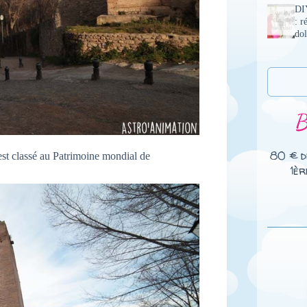
DI
: r
dol
80 € d
est classé au Patrimoine mondial de
1èr