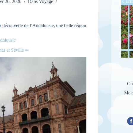
vr 26, 2026
Dans
Voyage
la découverte de l’Andalousie, une belle région
ndalousie
as et Séville ⇐
Cré
Me c