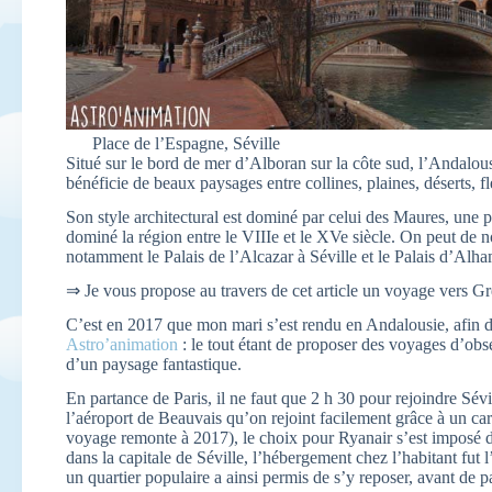
Place de l’Espagne, Séville
Situé sur le bord de mer d’Alboran sur la côte sud, l’Andalo
bénéficie de beaux paysages entre collines, plaines, déserts, f
Son style architectural est dominé par celui des Maures, une
dominé la région entre le VIIIe et le XVe siècle. On peut d
notamment le Palais de l’Alcazar à Séville et le Palais d’Alh
⇒ Je vous propose au travers de cet article un voyage vers Gr
C’est en 2017 que mon mari s’est rendu en Andalousie, afin de
Astro’animation
: le tout étant de proposer des voyages d’obs
d’un paysage fantastique.
En partance de Paris, il ne faut que 2 h 30 pour rejoindre Sévi
l’aéroport de Beauvais qu’on rejoint facilement grâce à un car
voyage remonte à 2017), le choix pour Ryanair s’est imposé du f
dans la capitale de Séville, l’hébergement chez l’habitant fut 
un quartier populaire a ainsi permis de s’y reposer, avant de 