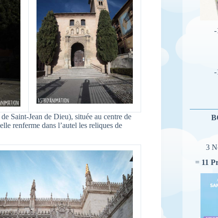
-
-
de Saint-Jean de Dieu), située au centre de
B
lle renferme dans l’autel les reliques de
3 N
=
11 P