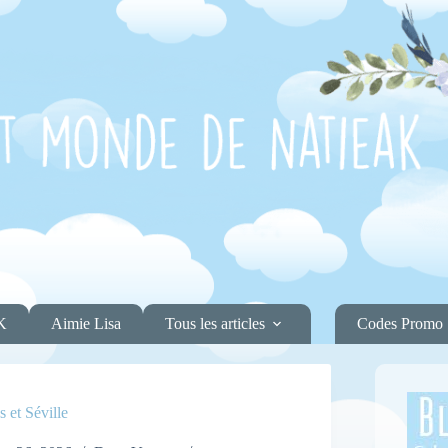
K
Aimie Lisa
Tous les articles
Codes Promo
 et Séville