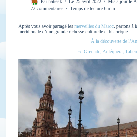
Par
natieak
Le
25 avril 2022
Mis à jour le
A
72 commentaires
Temps de lecture
6 min
Après vous avoir partagé les
merveilles du Maroc
, partons à 
méridionale d’une grande richesse culturelle et historique.
À la découverte de l’A
⇒ Grenade, Antéquera, Tabern