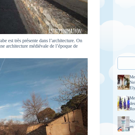
rabe est très présente dans l’architecture. On
 une architecture médiévale de l’époque de
Me
Ne
El
Mel
des
Ro
No
en