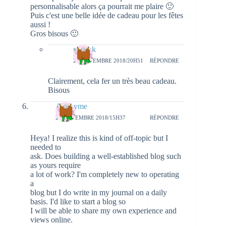
personnalisable alors ça pourrait me plaire 🙂
Puis c'est une belle idée de cadeau pour les fêtes
aussi !
Gros bisous 🙂
natieak
20 NOVEMBRE 2018/20H51
RÉPONDRE
Clairement, cela fer un très beau cadeau.
Bisous
Anonyme
20 NOVEMBRE 2018/15H37
RÉPONDRE
Heya! I realize this is kind of off-topic but I
needed to
ask. Does building a well-established blog such
as yours require
a lot of work? I'm completely new to operating
a
blog but I do write in my journal on a daily
basis. I'd like to start a blog so
I will be able to share my own experience and
views online.