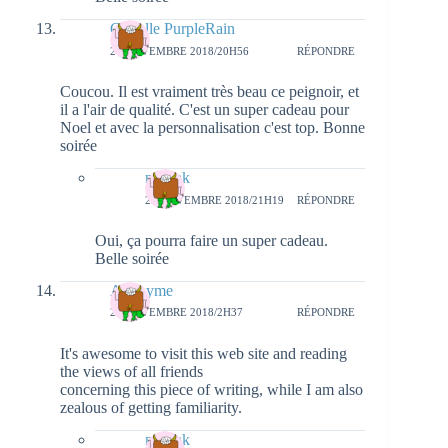
Cyrielle PurpleRain
20 NOVEMBRE 2018/20H56
RÉPONDRE
Coucou. Il est vraiment très beau ce peignoir, et
il a l'air de qualité. C'est un super cadeau pour
Noel et avec la personnalisation c'est top. Bonne
soirée
natieak
22 NOVEMBRE 2018/21H19
RÉPONDRE
Oui, ça pourra faire un super cadeau.
Belle soirée
Anonyme
21 NOVEMBRE 2018/2H37
RÉPONDRE
It's awesome to visit this web site and reading
the views of all friends
concerning this piece of writing, while I am also
zealous of getting familiarity.
natieak