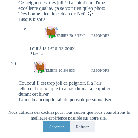
Ce peignoir est très joli ! Il a l'air d'être d'une
excellente qualité, ça se voit rien qu'en photo.
Très bonne idée de cadeau de Noël 🙂
Bisous bisous
natieak
27 NOVEMBRE 2018/12H04
RÉPONDRE
Tout à fait et ultra doux
Bisous
Nina
24 NOVEMBRE 2018/3H33
RÉPONDRE
Coucou! Il est trop joli ce peignoir, il a l'air
tellement doux , que tu auras du mal à le quitter
durant cet hiver.
J'aime beaucoup le fait de pouvoir personnaliser
nos objets, nos vêtements etc… ça a un côté
personnel très appréciable.
Nous utilisons des cookies pour nous assurer que nous vous offrons la
Des bisous et passe un bon week-end
meilleure expérience possible sur notre site.
natieak
Accepter
Refuser
27 NOVEMBRE 2018/12H04
RÉPONDRE