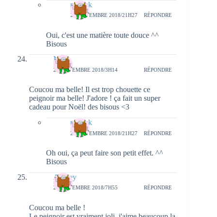
natieak
22 NOVEMBRE 2018/21H27
RÉPONDRE
Oui, c'est une matière toute douce ^^
Bisous
Mara
22 NOVEMBRE 2018/3H14
RÉPONDRE
Coucou ma belle! Il est trop chouette ce
peignoir ma belle! J'adore ! ça fait un super
cadeau pour Noël! des bisous <3
natieak
22 NOVEMBRE 2018/21H27
RÉPONDRE
Oh oui, ça peut faire son petit effet. ^^
Bisous
Audrey
22 NOVEMBRE 2018/7H55
RÉPONDRE
Coucou ma belle !
Le peignoir est vraiment joli, j'aime beaucoup la