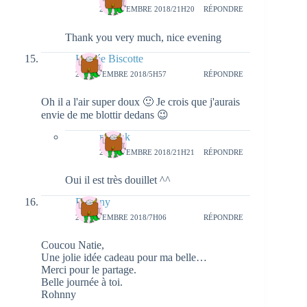
22 NOVEMBRE 2018/21H20
RÉPONDRE
Thank you very much, nice evening
La Fée Biscotte
21 NOVEMBRE 2018/5H57
RÉPONDRE
Oh il a l'air super doux 🙂 Je crois que j'aurais
envie de me blottir dedans 😉
natieak
22 NOVEMBRE 2018/21H21
RÉPONDRE
Oui il est très douillet ^^
Rohnny
21 NOVEMBRE 2018/7H06
RÉPONDRE
Coucou Natie,
Une jolie idée cadeau pour ma belle…
Merci pour le partage.
Belle journée à toi.
Rohnny