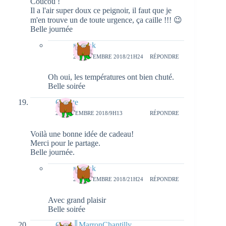
Coucou !
Il a l'air super doux ce peignoir, il faut que je
m'en trouve un de toute urgence, ça caille !!! 😉
Belle journée
natieak
22 NOVEMBRE 2018/21H24
RÉPONDRE
Oh oui, les températures ont bien chuté.
Belle soirée
Colette
21 NOVEMBRE 2018/9H13
RÉPONDRE
Voilà une bonne idée de cadeau!
Merci pour le partage.
Belle journée.
natieak
22 NOVEMBRE 2018/21H24
RÉPONDRE
Avec grand plaisir
Belle soirée
Geny║MarronChantilly