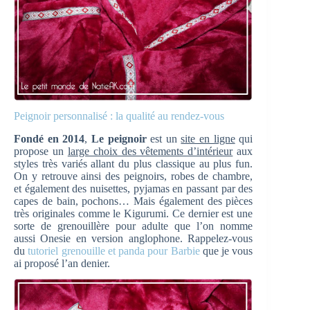
Peignoir personnalisé : la qualité au rendez-vous
Fondé en 2014
,
Le peignoir
est un
site en ligne
qui
propose un
large choix des vêtements d’intérieur
aux
styles très variés allant du plus classique au plus fun.
On y retrouve ainsi des peignoirs, robes de chambre,
et également des nuisettes, pyjamas en passant par des
capes de bain, pochons… Mais également des pièces
très originales comme le Kigurumi. Ce dernier est une
sorte de grenouillère pour adulte que l’on nomme
aussi Onesie en version anglophone. Rappelez-vous
du
tutoriel grenouille et panda pour Barbie
que je vous
ai proposé l’an denier.