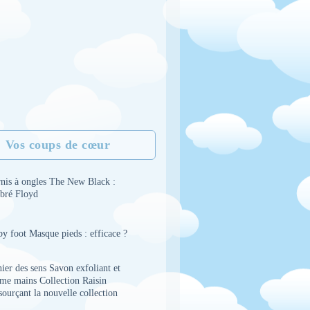
Vos coups de cœur
rnis à ongles The New Black :
bré Floyd
y foot Masque pieds : efficace ?
ier des sens Savon exfoliant et
ème mains Collection Raisin
sourçant la nouvelle collection