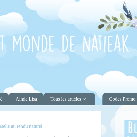
K
Aimie Lisa
Tous les articles
Codes Promo
selle au rendu naturel