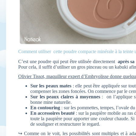
Comment utiliser cette poudre compacte minérale à la teinte u
C’est une poudre qui peut être utilisée directement
après sa 
Pour cela, il suffit d’utiliser un gros pinceau ou un kabuki afi
Olivier Tissot, maquilleur expert d’Embryolisse donne quelqu
Sur les peaux mates
: elle peut être appliquée sur tout
compenser les zones foncées. On commence par le centre
Sur les peaux claires à moyennes
: on l’applique s
bonne mine naturelle.
En contouring
: sur les pommettes, tempes, l’ovale du
En accessoires beauté
: sur la paupière mobile au ras d
toute la paupière pour apporter une couleur chaude. Si v
de souligner et restructurer le regard.
↪ Comme on le voit, les possibilités sont multiples et à ada