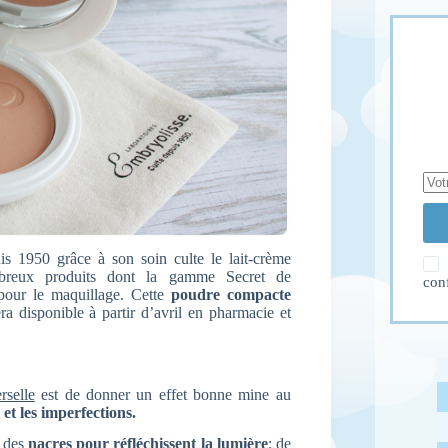
s 1950 grâce à son soin culte le lait-crème
breux produits dont la gamme Secret de
con
 pour le maquillage. Cette
poudre compacte
a disponible à partir d’avril en pharmacie et
rselle
est de donner un effet bonne mine au
 et les imperfections.
t des
nacres pour réfléchissent la lumière
; de