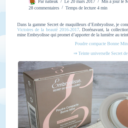
Par
natieak
Le
20 mars 2017
Mis à jour le
M
28 commentaires
Temps de lecture
4 min
Dans la gamme Secret de maquilleurs d’Embryolisse, je conn
Victoires de la beauté 2016-2017
. Dorénavant, la collect
mine Embryolisse qui promet d’apporter de la lumière au teint
Poudre compacte Bonne Min
⇒ Teinte universelle Secret d