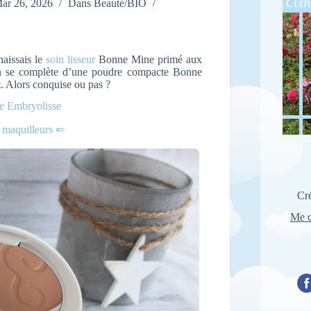
ar 26, 2026
Dans
Beauté/BIO
aissais le
soin lisseur
Bonne Mine primé aux
ion se complète d’une poudre compacte Bonne
. Alors conquise ou pas ?
e Embryolisse
e maquilleurs ⇐
Cré
Me c