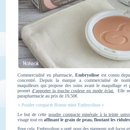
Commercialisé en pharmacie,
Embryolisse
est connu depui
concentré. Depuis la marque a commercialisé de nom
maquilleurs qui propose des soins avant le maquillage et
promet
d’apporter la touche couleur en mode éclat.
Elle ser
parapharmacie au prix de 19,50€
⍆ Poudre compacte Bonne mine Embryolisse ⍅
Le but de cette
poudre compacte minérale à la teinte unive
visage tout en
affinant le grain de peau, floutant les ridules
Pour cela, Embryolisse a opté pour des pigments soft focus e