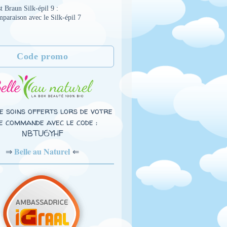
t Braun Silk-épil 9 :
paraison avec le Silk-épil 7
Code promo
e soins offerts lors de votre
e commande avec le code :
NBTU6YHF
Belle au Naturel
⇐
⇒