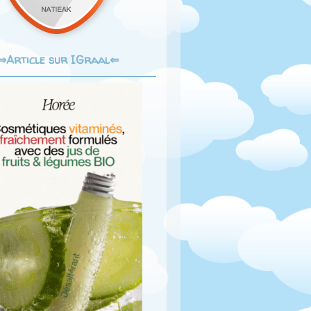
Article sur IGraal⇐
⇒