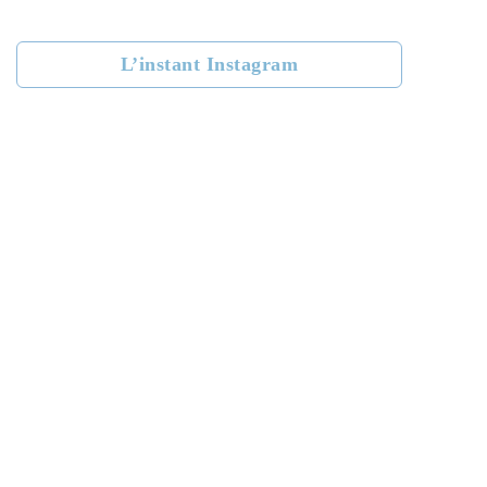
Aucun
résultat
L’instant Instagram