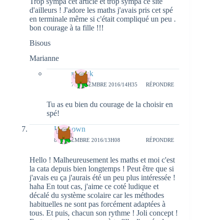
Trop sympa cet article et trop sympa ce site
d'ailleurs ! J'adore les maths j'avais pris cet spé
en terminale même si c'était compliqué un peu .
bon courage à ta fille !!!
Bisous
Marianne
natieak
7 SEPTEMBRE 2016/14H35
RÉPONDRE
Tu as eu bien du courage de la choisir en
spé!
Unknown
8 SEPTEMBRE 2016/13H08
RÉPONDRE
Hello ! Malheureusement les maths et moi c'est
la cata depuis bien longtemps ! Peut être que si
j'avais eu ça j'aurais été un peu plus intéressée !
haha En tout cas, j'aime ce coté ludique et
décalé du système scolaire car les méthodes
habituelles ne sont pas forcément adaptées à
tous. Et puis, chacun son rythme ! Joli concept !