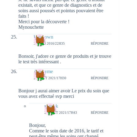
existait, et que ce genre de diagnostics et de
soins aussi poussés et pointus pouvaient être
faits !
Merci pour la découverte !
Mynouchette
Unknown
3 MARS 2016/22H35
RÉPONDRE
Bonsoir, j'adore ce genre de produits et je trouve
le test très intéressant .
Anonyme
20 AOÛT 2021/17H30
RÉPONDRE
Bonjour j aurai aimer avoir Le prix du soin que
vous avez effectué svp merci
natieak
20 AOÛT 2021/17H43
RÉPONDRE
Bonjour,
Comme le soin date de 2016, le tarif et
peut-être même les soins ont changé.