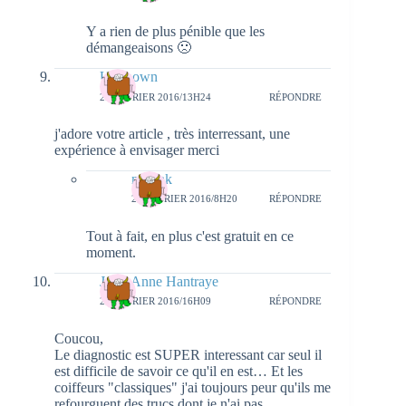
Y a rien de plus pénible que les
démangeaisons 🙁
Unknown
25 FÉVRIER 2016/13H24
RÉPONDRE
j'adore votre article , très interressant, une
expérience à envisager merci
natieak
29 FÉVRIER 2016/8H20
RÉPONDRE
Tout à fait, en plus c'est gratuit en ce
moment.
Julie-Anne Hantraye
25 FÉVRIER 2016/16H09
RÉPONDRE
Coucou,
Le diagnostic est SUPER interessant car seul il
est difficile de savoir ce qu'il en est… Et les
coiffeurs "classiques" j'ai toujours peur qu'ils me
refourguent des trucs dont je n'ai pas