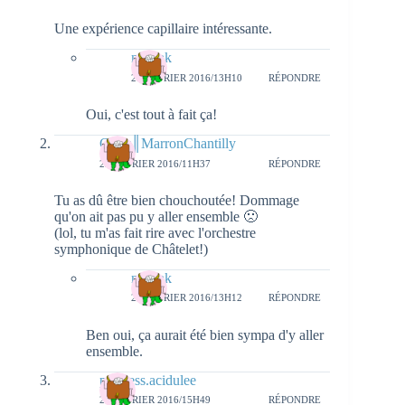
Une expérience capillaire intéressante.
natieak
25 FÉVRIER 2016/13H10
RÉPONDRE
Oui, c'est tout à fait ça!
Geny║MarronChantilly
22 FÉVRIER 2016/11H37
RÉPONDRE
Tu as dû être bien chouchoutée! Dommage
qu'on ait pas pu y aller ensemble 🙁
(lol, tu m'as fait rire avec l'orchestre
symphonique de Châtelet!)
natieak
25 FÉVRIER 2016/13H12
RÉPONDRE
Ben oui, ça aurait été bien sympa d'y aller
ensemble.
princess.acidulee
22 FÉVRIER 2016/15H49
RÉPONDRE