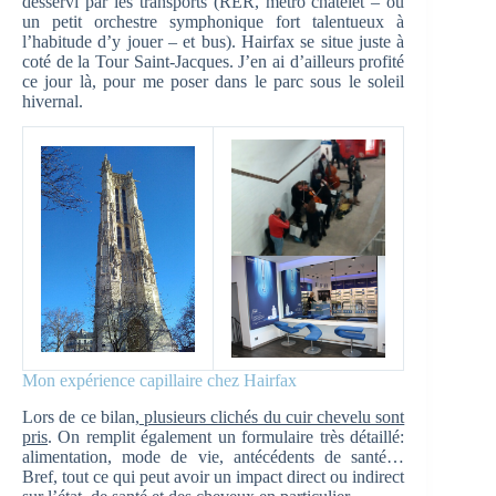
desservi par les transports (RER, métro châtelet – où
un petit orchestre symphonique fort talentueux à
l’habitude d’y jouer – et bus). Hairfax se situe juste à
coté de la Tour Saint-Jacques. J’en ai d’ailleurs profité
ce jour là, pour me poser dans le parc sous le soleil
hivernal.
Mon expérience capillaire chez Hairfax
Lors de ce bilan,
plusieurs clichés du cuir chevelu sont
pris
. On remplit également un formulaire très détaillé:
alimentation, mode de vie, antécédents de santé…
Bref, tout ce qui peut avoir un impact direct ou indirect