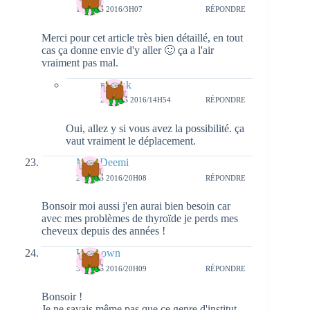
1 MARS 2016/3H07
RÉPONDRE
Merci pour cet article très bien détaillé, en tout
cas ça donne envie d'y aller 🙂 ça a l'air
vraiment pas mal.
natieak
2 MARS 2016/14H54
RÉPONDRE
Oui, allez y si vous avez la possibilité. ça
vaut vraiment le déplacement.
Miss Deemi
2 MARS 2016/20H08
RÉPONDRE
Bonsoir moi aussi j'en aurai bien besoin car
avec mes problèmes de thyroïde je perds mes
cheveux depuis des années !
Unknown
3 MARS 2016/20H09
RÉPONDRE
Bonsoir !
Je ne savais même pas que ce genre d'institut