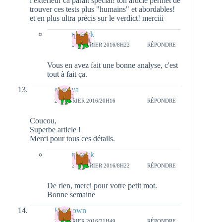
l extérieur ca parait spécial! ton article permet de
trouver ces tests plus "humains" et abordables!
et en plus ultra précis sur le verdict! merciii
natieak
29 FÉVRIER 2016/8H22
RÉPONDRE
Vous en avez fait une bonne analyse, c'est
tout à fait ça.
cottleya
25 FÉVRIER 2016/20H16
RÉPONDRE
Coucou,
Superbe article !
Merci pour tous ces détails.
natieak
29 FÉVRIER 2016/8H22
RÉPONDRE
De rien, merci pour votre petit mot.
Bonne semaine
Unknown
25 FÉVRIER 2016/21H49
RÉPONDRE