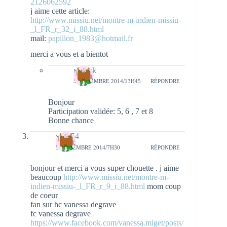
2126062592
j aime cette article:
http://www.missiu.net/montre-m-indien-missiu-
_l_FR_r_32_i_88.html
mail:
papillon_1983@hotmail.fr
merci a vous et a bientot
natieak
5 NOVEMBRE 2014/13H45
RÉPONDRE
Bonjour
Participation validée: 5, 6 , 7 et 8
Bonne chance
vava54
5 NOVEMBRE 2014/7H30
RÉPONDRE
bonjour et merci a vous super chouette . j aime
beaucoup
http://www.missiu.net/montre-m-
indien-missiu-_l_FR_r_9_i_88.html
mom coup
de coeur
fan sur hc vanessa degrave
fc vanessa degrave
https://www.facebook.com/vanessa.miget/posts/