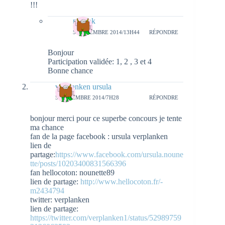
!!!
natieak
5 NOVEMBRE 2014/13H44
RÉPONDRE
Bonjour
Participation validée: 1, 2 , 3 et 4
Bonne chance
verplanken ursula
5 NOVEMBRE 2014/7H28
RÉPONDRE
bonjour merci pour ce superbe concours je tente
ma chance
fan de la page facebook : ursula verplanken
lien de
partage:
https://www.facebook.com/ursula.noune
tte/posts/10203400831566396
fan hellocoton: nounette89
lien de partage:
http://www.hellocoton.fr/-
m2434794
twitter: verplanken
lien de partage:
https://twitter.com/verplanken1/status/52989759