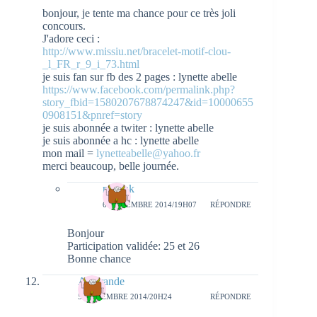
bonjour, je tente ma chance pour ce très joli
concours.
J'adore ceci :
http://www.missiu.net/bracelet-motif-clou-
_l_FR_r_9_i_73.html
je suis fan sur fb des 2 pages : lynette abelle
https://www.facebook.com/permalink.php?
story_fbid=1580207678874247&id=10000655
0908151&pnref=story
je suis abonnée a twiter : lynette abelle
je suis abonnée a hc : lynette abelle
mon mail =
lynetteabelle@yahoo.fr
merci beaucoup, belle journée.
natieak
6 NOVEMBRE 2014/19H07
RÉPONDRE
Bonjour
Participation validée: 25 et 26
Bonne chance
Amarande
5 NOVEMBRE 2014/20H24
RÉPONDRE