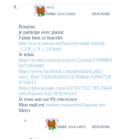
Unknown
5 NOVEMBRE 2014/13H30
RÉPONDRE
Bonjour,
je participe avec plaisir.
J'aime bien ce bracelet
http://www.missiu.net/bracelet-motif-infinity-
_l_FR_r_9_i_24.html
Je relais
https://twitter.com/cocovince12/status/52998861
6471060480
https://www.facebook.com/permalink.php?
story_fbid=1509282669324709&id=10000728
9719015
https://plus.google.com/u/0/1057352730579443
18410/posts/AnL3EP6WAkT
Je vous suis sur Fb vincecoco
Mon mail est
corinne.mouysset@laposte.net
Merci
natieak
5 NOVEMBRE 2014/14H32
RÉPONDRE