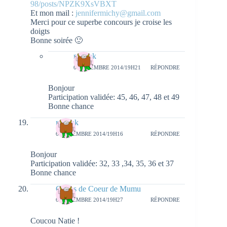
98/posts/NPZK9XsVBXT
Et mon mail :
jennifermichy@gmail.com
Merci pour ce superbe concours je croise les
doigts
Bonne soirée 🙂
natieak
6 NOVEMBRE 2014/19H21
RÉPONDRE
Bonjour
Participation validée: 45, 46, 47, 48 et 49
Bonne chance
natieak
6 NOVEMBRE 2014/19H16
RÉPONDRE
Bonjour
Participation validée: 32, 33 ,34, 35, 36 et 37
Bonne chance
Coups de Coeur de Mumu
6 NOVEMBRE 2014/19H27
RÉPONDRE
Coucou Natie !