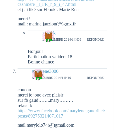
cashmere-_l_FR_r_9_i_47.html
et j’ai liké sur Fbook : Marie Ren
merci !
mail : marina.jauzion(@)gmx.fr
natieak
5 NOVEMBRE 2014/14H06
RÉPONDRE
Bonjour
Participation validée: 18
Bonne chance
marylene3000
5 NOVEMBRE 2014/11H46
RÉPONDRE
coucou
merci je joue avec plaisir
sur fb gaud……..mary………
relais fb
https://www.facebook.com/marylene.gaudrillet/
posts/892753214071017
mail marylolo74(@)gmail.com