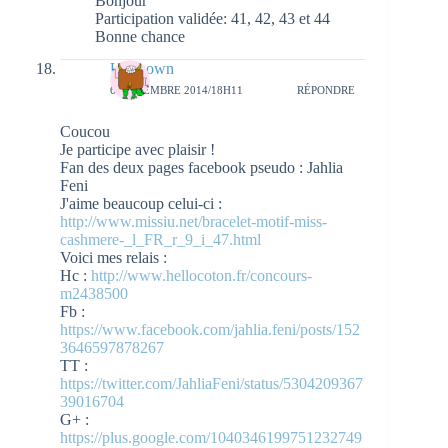
Bonjour
Participation validée: 41, 42, 43 et 44
Bonne chance
Unknown
6 NOVEMBRE 2014/18H11
RÉPONDRE
Coucou
Je participe avec plaisir !
Fan des deux pages facebook pseudo : Jahlia
Feni
J'aime beaucoup celui-ci :
http://www.missiu.net/bracelet-motif-miss-
cashmere-_l_FR_r_9_i_47.html
Voici mes relais :
Hc :
http://www.hellocoton.fr/concours-
m2438500
Fb :
https://www.facebook.com/jahlia.feni/posts/152
3646597878267
TT :
https://twitter.com/JahliaFeni/status/5304209367
39016704
G+ :
https://plus.google.com/1040346199751232749