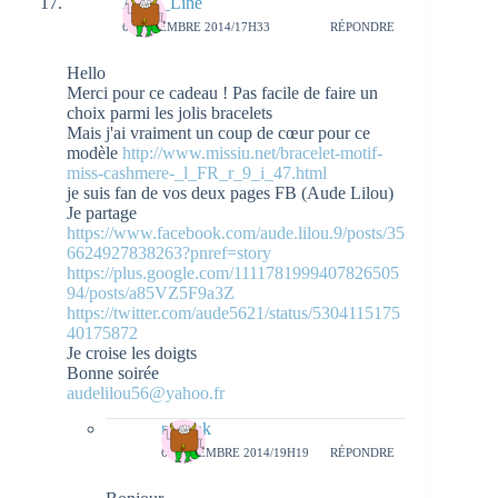
Aude_Line
6 NOVEMBRE 2014/17H33
RÉPONDRE
Hello
Merci pour ce cadeau ! Pas facile de faire un
choix parmi les jolis bracelets
Mais j'ai vraiment un coup de cœur pour ce
modèle
http://www.missiu.net/bracelet-motif-
miss-cashmere-_l_FR_r_9_i_47.html
je suis fan de vos deux pages FB (Aude Lilou)
Je partage
https://www.facebook.com/aude.lilou.9/posts/35
6624927838263?pnref=story
https://plus.google.com/1111781999407826505
94/posts/a85VZ5F9a3Z
https://twitter.com/aude5621/status/5304115175
40175872
Je croise les doigts
Bonne soirée
audelilou56@yahoo.fr
natieak
6 NOVEMBRE 2014/19H19
RÉPONDRE