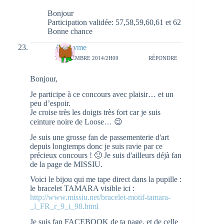
Bonjour
Participation validée: 57,58,59,60,61 et 62
Bonne chance
Anonyme
7 NOVEMBRE 2014/2H09
RÉPONDRE
Bonjour,
Je participe à ce concours avec plaisir… et un
peu d’espoir.
Je croise très les doigts très fort car je suis
ceinture noire de Loose… 😉
Je suis une grosse fan de passementerie d'art
depuis longtemps donc je suis ravie par ce
précieux concours ! 🙂 Je suis d'ailleurs déjà fan
de la page de MISSIU.
Voici le bijou qui me tape direct dans la pupille :
le bracelet TAMARA visible ici :
http://www.missiu.net/bracelet-motif-tamara-
_l_FR_r_9_i_98.html
Je suis fan FACEBOOK de ta page, et de celle