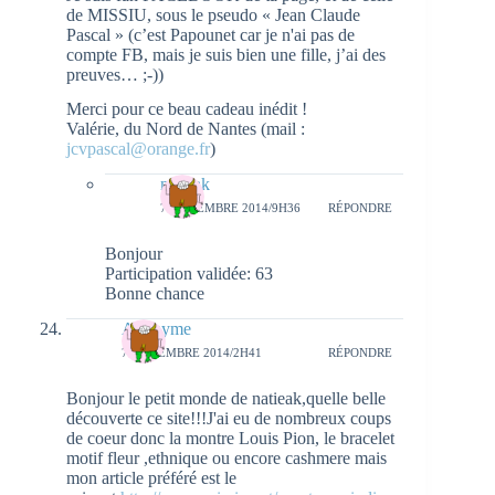
de MISSIU, sous le pseudo « Jean Claude
Pascal » (c’est Papounet car je n'ai pas de
compte FB, mais je suis bien une fille, j’ai des
preuves… ;-))
Merci pour ce beau cadeau inédit !
Valérie, du Nord de Nantes (mail :
jcvpascal@orange.fr
)
natieak
7 NOVEMBRE 2014/9H36
RÉPONDRE
Bonjour
Participation validée: 63
Bonne chance
Anonyme
7 NOVEMBRE 2014/2H41
RÉPONDRE
Bonjour le petit monde de natieak,quelle belle
découverte ce site!!!J'ai eu de nombreux coups
de coeur donc la montre Louis Pion, le bracelet
motif fleur ,ethnique ou encore cashmere mais
mon article préféré est le