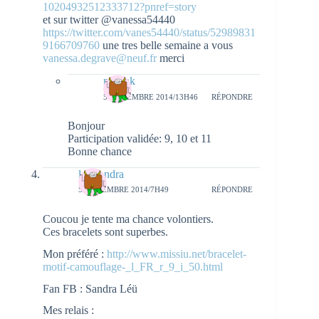
10204932512333712?pnref=story
et sur twitter @vanessa54440
https://twitter.com/vanes54440/status/52989831
9166709760
une tres belle semaine a vous
vanessa.degrave@neuf.fr
merci
natieak
5 NOVEMBRE 2014/13H46
RÉPONDRE
Bonjour
Participation validée: 9, 10 et 11
Bonne chance
leu sandra
5 NOVEMBRE 2014/7H49
RÉPONDRE
Coucou je tente ma chance volontiers.
Ces bracelets sont superbes.
Mon préféré :
http://www.missiu.net/bracelet-
motif-camouflage-_l_FR_r_9_i_50.html
Fan FB : Sandra Léü
Mes relais :