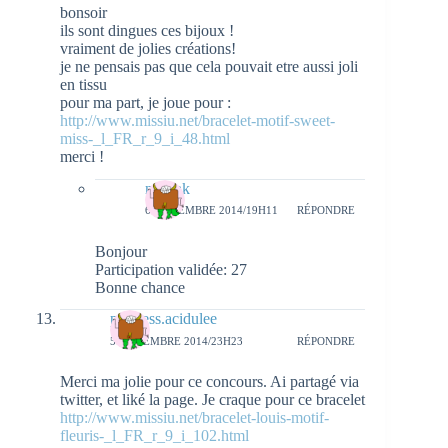
bonsoir
ils sont dingues ces bijoux !
vraiment de jolies créations!
je ne pensais pas que cela pouvait etre aussi joli
en tissu
pour ma part, je joue pour :
http://www.missiu.net/bracelet-motif-sweet-
miss-_l_FR_r_9_i_48.html
merci !
natieak
6 NOVEMBRE 2014/19H11
RÉPONDRE
Bonjour
Participation validée: 27
Bonne chance
princess.acidulee
5 NOVEMBRE 2014/23H23
RÉPONDRE
Merci ma jolie pour ce concours. Ai partagé via
twitter, et liké la page. Je craque pour ce bracelet
http://www.missiu.net/bracelet-louis-motif-
fleuris-_l_FR_r_9_i_102.html