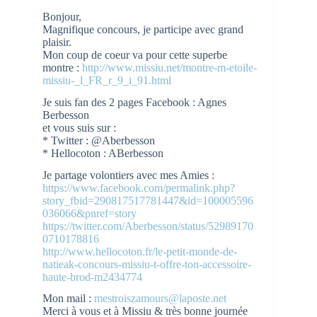
Bonjour,
Magnifique concours, je participe avec grand
plaisir.
Mon coup de coeur va pour cette superbe
montre :
http://www.missiu.net/montre-m-etoile-
missiu-_l_FR_r_9_i_91.html
Je suis fan des 2 pages Facebook : Agnes
Berbesson
et vous suis sur :
* Twitter : @Aberbesson
* Hellocoton : ABerbesson
Je partage volontiers avec mes Amies :
https://www.facebook.com/permalink.php?
story_fbid=290817517781447&id=100005596
036066&pnref=story
https://twitter.com/Aberbesson/status/52989170
0710178816
http://www.hellocoton.fr/le-petit-monde-de-
natieak-concours-missiu-t-offre-ton-accessoire-
haute-brod-m2434774
Mon mail :
mestroiszamours@laposte.net
Merci à vous et à Missiu & très bonne journée