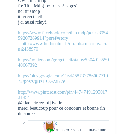
GFC: titia mdp
fb: Titia Mdp( pour les 2 pages)
hc: titiamdp
tt: gregetlaeti
j ai aussi relayé
–
https://www.facebook.com/titia.mdp/posts/3954
59207269914?pnref=story
–
http://www.hellocoton.fr/un-joli-concours-ici-
m2438970
–
https://twitter.com/gregetlaeti/status/5304913559
40667392
–
https://plus.google.com/1164458733786007719
72/posts/gBzHCGZiK7e
–
http://www.pinterest.com/pin/44747491295017
3135/
@: laetietgreg[at]live.fr
merci beaucoup pour ce concours et bonne fin
de soirée
natieak
7 NOVEMBRE 2014/9H24
RÉPONDRE