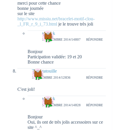
merci pour cette chance
bonne journée
sur le site
http://www.missiu.net/bracelet-motif-clou-
_l_FR_r_9_i_73.html
je le trouve très joli
natieak
5 NOVEMBRE 2014/14H07
RÉPONDRE
Bonjour
Participation validée: 19 et 20
Bonne chance
Titeratatouille
5 NOVEMBRE 2014/12H36
RÉPONDRE
C'est joli!
natieak
5 NOVEMBRE 2014/14H28
RÉPONDRE
Bonjour
Oui, ils ont de très jolis accessoires sur ce
site ^_^