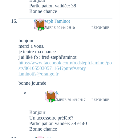
Bonjour
Participation validée: 38
Bonne chance
fred-steph l'aminot
6 NOVEMBRE 2014/12H10
RÉPONDRE
bonjour
merci a vous.
je tentre ma chance.
j ai liké fb : fred-stephl'aminot
https://www.facebook.com/fredsteph.laminot/po
sts/861055030571164?pnref=story
laminotfs@orange.fr
bonne journée
natieak
6 NOVEMBRE 2014/19H17
RÉPONDRE
Bonjour
Un accessoire préféré?
Participation validée: 39 et 40
Bonne chance