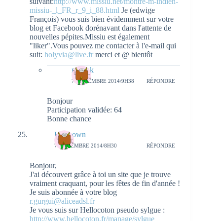
suivant:
http://www.missiu.net/montre-m-indien-
missiu-_l_FR_r_9_i_88.html
Je (edwige
François) vous suis bien évidemment sur votre
blog et Facebook dorénavant dans l'attente de
nouvelles pépites.Missiu est également
"liker".Vous pouvez me contacter à l'e-mail qui
suit:
holyvia@live.fr
merci et @ bientôt
natieak
7 NOVEMBRE 2014/9H38
RÉPONDRE
Bonjour
Participation validée: 64
Bonne chance
Unknown
7 NOVEMBRE 2014/8H30
RÉPONDRE
Bonjour,
J'ai découvert grâce à toi un site que je trouve
vraiment craquant, pour les fêtes de fin d'année !
Je suis abonnée à votre blog
r.gurgui@aliceadsl.fr
Je vous suis sur Hellocoton pseudo sylgue :
http://www.hellocoton.fr/mapage/sylgue