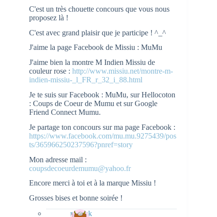
C'est un très chouette concours que vous nous
proposez là !
C'est avec grand plaisir que je participe ! ^_^
J'aime la page Facebook de Missiu : MuMu
J'aime bien la montre M Indien Missiu de
couleur rose :
http://www.missiu.net/montre-m-
indien-missiu-_l_FR_r_32_i_88.html
Je te suis sur Facebook : MuMu, sur Hellocoton
: Coups de Coeur de Mumu et sur Google
Friend Connect Mumu.
Je partage ton concours sur ma page Facebook :
https://www.facebook.com/mu.mu.9275439/pos
ts/365966250237596?pnref=story
Mon adresse mail :
coupsdecoeurdemumu@yahoo.fr
Encore merci à toi et à la marque Missiu !
Grosses bises et bonne soirée !
natieak