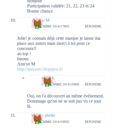
Bonjour
Participation validée: 21, 22, 23 et 24
Bonne chance
Ann'so M
5 NOVEMBRE 2014/17H05
RÉPONDRE
Jolie! je connais déjà cette marque je laisse ma
place aux autres mais merci à toi pour ce
concours!!
au top !
bisous
Ann'so M
http://annsom.blogspot.fr/
natieak
6 NOVEMBRE 2014/19H06
RÉPONDRE
Oui, on l'a découvert au même événement.
Dommage qu'on ne se soit pas vu ce jour
là.
lynette abelle
5 NOVEMBRE 2014/19H05
RÉPONDRE