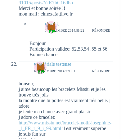
91015/posts/YfR7bC16dbo
Merci et bonne soirée !!
mon mail : elmexa(at)live.fr
natieak
7 NOVEMBRE 2014/9H22
RÉPONDRE
Bonjour
Participation validée: 52,53,54 ,55 et 56
Bonne chance
titia sériale testeuse
6 NOVEMBRE 2014/22H51
RÉPONDRE
bonsoir,
j aime beaucoup les bracelets Missiu et je les
trouve très jolis
la montre que tu portes est vraiment très belle. j
adore
je tente ma chance avec grand plaisir
j adore ce bracelet:
http://www.missiu.net/bracelet-motif-josephine-
_l_FR_r_9_i_99.html
il est vraiment superbe
je suis fan sur