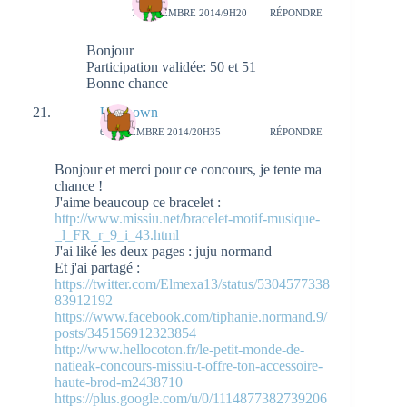
7 NOVEMBRE 2014/9H20
RÉPONDRE
Bonjour
Participation validée: 50 et 51
Bonne chance
Unknown
6 NOVEMBRE 2014/20H35
RÉPONDRE
Bonjour et merci pour ce concours, je tente ma
chance !
J'aime beaucoup ce bracelet :
http://www.missiu.net/bracelet-motif-musique-
_l_FR_r_9_i_43.html
J'ai liké les deux pages : juju normand
Et j'ai partagé :
https://twitter.com/Elmexa13/status/5304577338
83912192
https://www.facebook.com/tiphanie.normand.9/
posts/345156912323854
http://www.hellocoton.fr/le-petit-monde-de-
natieak-concours-missiu-t-offre-ton-accessoire-
haute-brod-m2438710
https://plus.google.com/u/0/1114877382739206