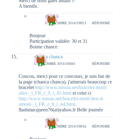
Merci de nous gâter autant !!
A bientôt.
natieak
6 NOVEMBRE 2014/19H13
RÉPONDRE
Bonjour
Participation validée: 30 et 31
Bonne chance
chanca chanca
6 NOVEMBRE 2014/10H43
RÉPONDRE
Coucou, merci pour ce concours, je suis fan de
la page (chanca chanca), j'aimerais beaucoup ce
bracelet
http://www.missiu.net/bracelet-motif-
ailes-_l_FR_r_9_i_45.html
et celui ci
http://www.missiu.net/bracelet-motif-lien-d-
amour-_l_FR_r_9_i_44.html
.
flashmacqueen76(at)yahoo.fr Belle journée
natieak
6 NOVEMBRE 2014/19H16
RÉPONDRE