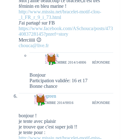
Moi j'aime beaucoup ce bracelet,il est très
féminin en bleu marine !
http://www.missiu.net/bracelet-motif-clou-
_l_FR_r_9_i_73.html
J'ai partagé sur FB
https://www.facebook.com/ASchouca/posts/473
4083728145?pnref=story
Merciiiii 😉
chouca@live.fr
natieak
5 NOVEMBRE 2014/14H06
RÉPONDRE
Bonjour
Participation validée: 16 et 17
Bonne chance
miss_green
5 NOVEMBRE 2014/9H16
RÉPONDRE
bonjour !
je tente avec plaisir
je trouve que c'est super joli !!
je tente pour :
http://www.missiu.net/bracelet-motif-miss-