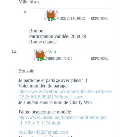
Mille bises.
natieak
6 NOVEMBRE 2014/19H12
RÉPONDRE
Bonjour
Participation validée: 28 et 29
Bonne chance
Charly Win
6 NOVEMBRE 2014/0H03
RÉPONDRE
Bonsoir,
Je participe et partage avec plaisir !!
Voici mon lien de partage
https://www.facebook.com/priscilla.beau.9/posts
/1525961390982176?pnref=story
Je suis fan sous le nom de Charly Win
J'aime beaucoup ce modèle
http://www.missiu.net/bracelet-motif-ethnique-
_l_FR_r_9_i_74.html
priscilla4482@gmail.com