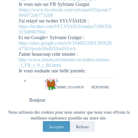
Je vous suis sur FB Sylviane Gurgui
:
https://www.facebook.com/sylviane633/posts/7
99497246773208
J'ai relayé sur twitter SYLVIAH26 :
https://twitter.com/SYLVIAH26/status/5306356
31508987904
Et sur Google+ Sylviane Gurgui :
https://plus.google.com/u/0/1046032801395628
47503/posts/HuBXbxdSUeA
J'aime beaucoup cette montre :
http://www.missiu.net/montre-m-indien-missiu-
_l_FR_r_9_i_88.html
Je vous souhaite une belle journée.
natieak
7 NOVEMBRE 2014/9H39
RÉPONDRE
Bonjour
Participation validée: 65,66 et 67
Bonne chance
Nous utilisons des cookies pour nous assurer que nous vous offrons la
meilleure expérience possible sur notre site.
Mélanie
Accepter
Refuser
7 NOVEMBRE 2014/9H37
RÉPONDRE