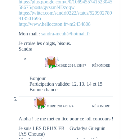
https://plus.google.com/u/0/1069455741523045
58675/posts/gvzzmNDzqqw
https://twitter.com/sandri0222/status/529902789
913501696
http://www.hellocoton.fr/-m2434808
Mon mail :
sandra-meuh@hotmail.fr
Je croise les doigts, bisous.
Sandra
natieak
5 NOVEMBRE 2014/13H47
RÉPONDRE
Bonjour
Participation validée: 12, 13, 14 et 15
Bonne chance
@
5 NOVEMBRE 2014/8H24
RÉPONDRE
Aloha ! Je me met en lice pour ce joli concours !
Je suis LES DEUX FB – Gwladys Gueguin
(AS Chouca)