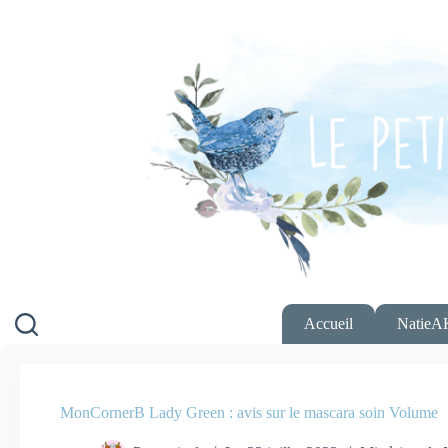
Passer
au
contenu
Accueil
NatieA
MonCornerB Lady Green : avis sur le mascara soin Volume