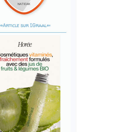
Article sur IGraal⇐
⇒