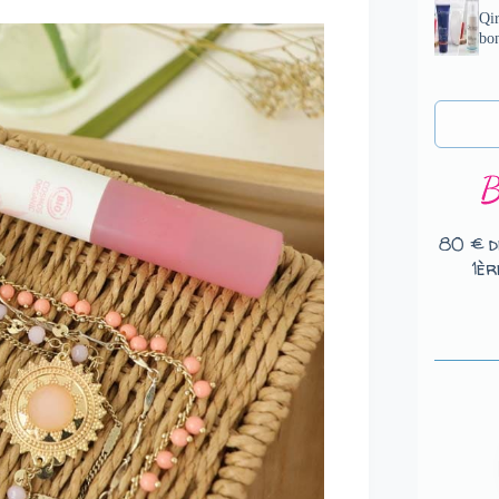
Qir
bo
80 € d
1èr