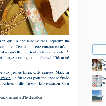
reen
que j’ai choisi de mettre à l’épreuve, un
ésentation. Ceci étant, cette marque ne m’est
, alors qu’elle était tout juste adolescente. À
changé d’identité
nt chargé. Depuis, elle a
Me
Ne
El
e aux jeunes filles
, cette marque
Made in
 mixte.
Ce fut le cas pour moi avec le fluide
No
mascara Soin
turellement dirigée vers leur
en
Vo
peaux en quête d’hydratation