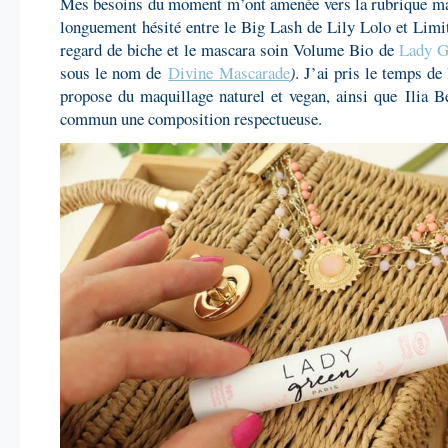
Mes besoins du moment m’ont amenée vers la rubrique m
longuement hésité entre le Big Lash de Lily Lolo et Limi
regard de biche et le mascara soin Volume Bio de
Lady G
sous le nom de
Divine Mascarade
. J’ai pris le temps d
)
propose du maquillage naturel et vegan, ainsi que
Ilia B
commun une composition respectueuse.