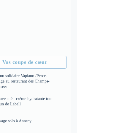
Vos coups de cœur
nu solidaire Vapiano /Perce-
ige au restaurant des Champs-
ysées
uveauté : crème hydratante tout
 un de Labell
yage solo à Annecy