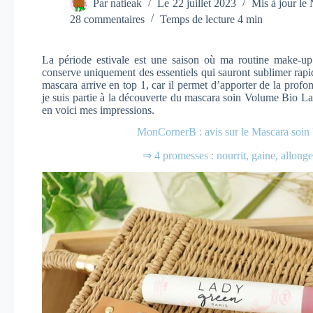
Par
natieak
Le
22 juillet 2023
Mis à jour le
28 commentaires
Temps de lecture
4 min
La période estivale est une saison où ma routine make-up
conserve uniquement des essentiels qui sauront sublimer rap
mascara arrive en top 1, car il permet d’apporter de la profo
je suis partie à la découverte du mascara soin Volume Bio L
en voici mes impressions.
MonCornerB : avis sur le Mascara soi
⇒ 4 promesses : nourrit, gaine, allon