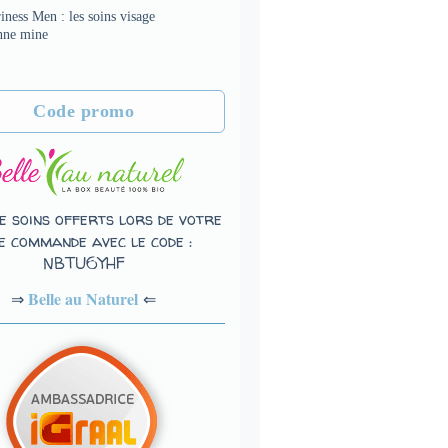
iness Men : les soins visage
nne mine
Code promo
e soins offerts lors de votre
e commande avec le code :
NBTU6YHF
Belle au Naturel
⇐
⇒