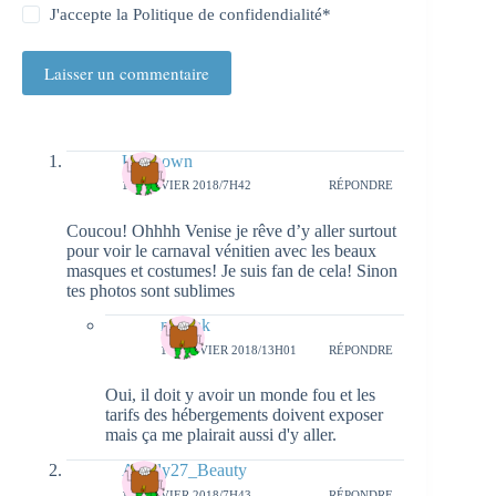
J'accepte la
Politique de confidendialité
*
Laisser un commentaire
Unknown
15 JANVIER 2018/7H42
RÉPONDRE
Coucou! Ohhhh Venise je rêve d’y aller surtout
pour voir le carnaval vénitien avec les beaux
masques et costumes! Je suis fan de cela! Sinon
tes photos sont sublimes
natieak
17 JANVIER 2018/13H01
RÉPONDRE
Oui, il doit y avoir un monde fou et les
tarifs des hébergements doivent exposer
mais ça me plairait aussi d'y aller.
Aurely27_Beauty
15 JANVIER 2018/7H43
RÉPONDRE