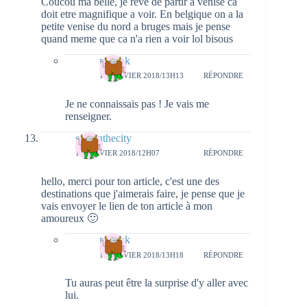
Coucou ma belle, je reve de partir a venise ca
doit etre magnifique a voir. En belgique on a la
petite venise du nord a bruges mais je pense
quand meme que ca n'a rien a voir lol bisous
natieak
17 JANVIER 2018/13H13
RÉPONDRE
Je ne connaissais pas ! Je vais me
renseigner.
sysyinthecity
15 JANVIER 2018/12H07
RÉPONDRE
hello, merci pour ton article, c'est une des
destinations que j'aimerais faire, je pense que je
vais envoyer le lien de ton article à mon
amoureux 🙂
natieak
17 JANVIER 2018/13H18
RÉPONDRE
Tu auras peut être la surprise d'y aller avec
lui.