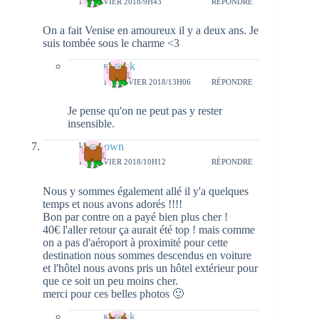
15 JANVIER 2018/9H43
RÉPONDRE
On a fait Venise en amoureux il y a deux ans. Je
suis tombée sous le charme <3
natieak
17 JANVIER 2018/13H06
RÉPONDRE
Je pense qu'on ne peut pas y rester
insensible.
Unknown
15 JANVIER 2018/10H12
RÉPONDRE
Nous y sommes également allé il y'a quelques
temps et nous avons adorés !!!!
Bon par contre on a payé bien plus cher !
40€ l'aller retour ça aurait été top ! mais comme
on a pas d'aéroport à proximité pour cette
destination nous sommes descendus en voiture
et l'hôtel nous avons pris un hôtel extérieur pour
que ce soit un peu moins cher.
merci pour ces belles photos 🙂
natieak