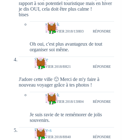
rapport à son potentiel touristique mais en hiver
je dis OUI, cela doit être plus calme !
bises
natieak
17 JANVIER 2018/13H03
RÉPONDRE
Oh oui, c'est plus avantageux de tout
organiser soi même.
Sophie
15 JANVIER 2018/8H21
RÉPONDRE
J'adore cette ville 🙂 Merci de m'y faire à
nouveau voyager grâce à tes photos !
natieak
17 JANVIER 2018/13H04
RÉPONDRE
Je suis ravie de te remémorer de jolis
souvenirs.
Beaute-s
15 JANVIER 2018/8H40
RÉPONDRE