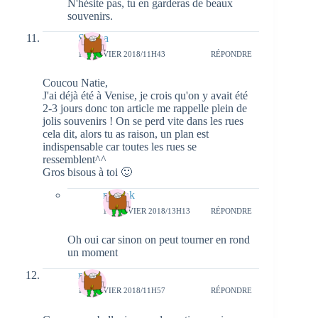
N'hésite pas, tu en garderas de beaux
souvenirs.
Serena
15 JANVIER 2018/11H43
RÉPONDRE
Coucou Natie,
J'ai déjà été à Venise, je crois qu'on y avait été
2-3 jours donc ton article me rappelle plein de
jolis souvenirs ! On se perd vite dans les rues
cela dit, alors tu as raison, un plan est
indispensable car toutes les rues se
ressemblent^^
Gros bisous à toi 🙂
natieak
17 JANVIER 2018/13H13
RÉPONDRE
Oh oui car sinon on peut tourner en rond
un moment
meli
15 JANVIER 2018/11H57
RÉPONDRE