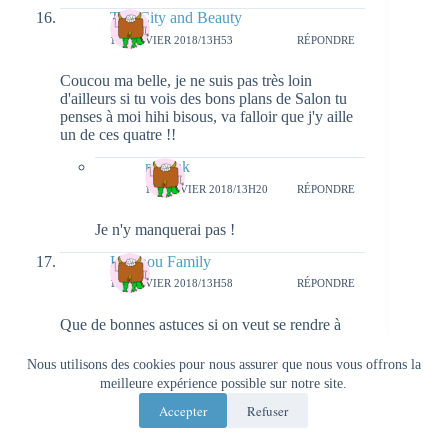
The City and Beauty
15 JANVIER 2018/13H53
RÉPONDRE
Coucou ma belle, je ne suis pas très loin
d'ailleurs si tu vois des bons plans de Salon tu
penses à moi hihi bisous, va falloir que j'y aille
un de ces quatre !!
natieak
17 JANVIER 2018/13H20
RÉPONDRE
Je n'y manquerai pas !
Lapinou Family
15 JANVIER 2018/13H58
RÉPONDRE
Que de bonnes astuces si on veut se rendre à
Venise ! Pour aller à Rome, nous avions payé
une trentaine d'euros aller/retour par personne il
Nous utilisons des cookies pour nous assurer que nous vous offrons la
me semble. Beauvais étant d'en ma région, nous
meilleure expérience possible sur notre site.
avons eu peu de supplément à rajouter pour
Accepter
Refuser
nous rendre à l’aéroport. En revanche, je ne
savais pas que leur politique avait changée et