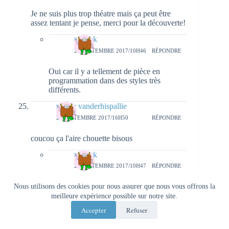
Je ne suis plus trop théatre mais ça peut être
assez tentant je pense, merci pour la découverte!
natieak
27 SEPTEMBRE 2017/10H46
RÉPONDRE
Oui car il y a tellement de pièce en
programmation dans des styles très
différents.
peggy vanderhispallie
26 SEPTEMBRE 2017/16H50
RÉPONDRE
coucou ça l'aire chouette bisous
natieak
27 SEPTEMBRE 2017/10H47
RÉPONDRE
Oh oui, j'ai beaucoup aimé. ^^
Nous utilisons des cookies pour nous assurer que nous vous offrons la
meilleure expérience possible sur notre site.
princess.acidulee
Accepter
Refuser
27 SEPTEMBRE 2017/15H21
RÉPONDRE