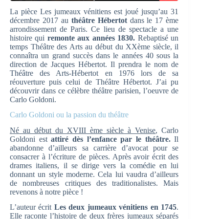
La pièce Les jumeaux vénitiens est joué jusqu’au 31
décembre 2017 au
théâtre Hébertot
dans le 17 ème
arrondissement de Paris. Ce lieu de spectacle a une
histoire qui
remonte aux années 1830.
Rebaptisé un
temps Théâtre des Arts au début du XXème siècle, il
connaîtra un grand succès dans le années 40 sous la
direction de Jacques Hébertot. Il prendra le nom de
Théâtre des Arts-Hébertot en 1976 lors de sa
réouverture puis celui de Théâtre Hébertot. J’ai pu
découvrir dans ce célèbre théâtre parisien, l’oeuvre de
Carlo Goldoni.
Carlo Goldoni ou la passion du théâtre
Né au début du XVIII ème siècle à Venise
, Carlo
Goldoni est
attiré dès l’enfance par le théâtre.
Il
abandonne d’ailleurs sa carrière d’avocat pour se
consacrer à l’écriture de pièces. Après avoir écrit des
drames italiens, il se dirige vers la comédie en lui
donnant un style moderne. Cela lui vaudra d’ailleurs
de nombreuses critiques des traditionalistes. Mais
revenons à notre pièce !
L’auteur écrit
Les deux jumeaux vénitiens en 1745
.
Elle raconte l’histoire de deux frères jumeaux séparés