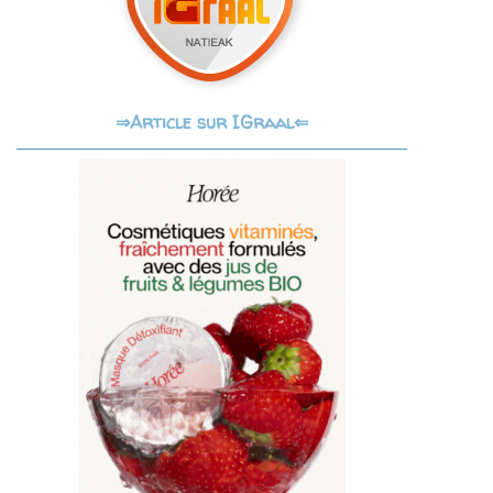
Article sur IGraal⇐
⇒