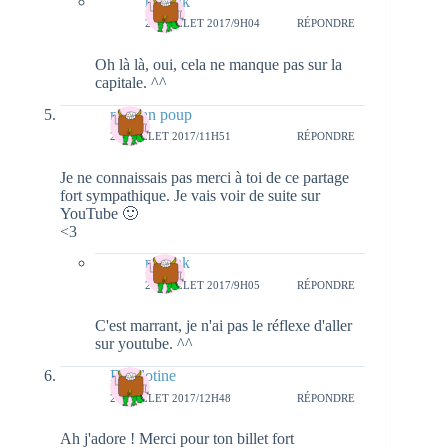
natieak
28 JUILLET 2017/9H04
RÉPONDRE
Oh là là, oui, cela ne manque pas sur la
capitale. ^^
maman poup
27 JUILLET 2017/11H51
RÉPONDRE
Je ne connaissais pas merci à toi de ce partage
fort sympathique. Je vais voir de suite sur
YouTube 🙂
<3
natieak
28 JUILLET 2017/9H05
RÉPONDRE
C'est marrant, je n'ai pas le réflexe d'aller
sur youtube. ^^
Diablotine
27 JUILLET 2017/12H48
RÉPONDRE
Ah j'adore ! Merci pour ton billet fort