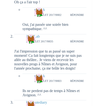
Oh ça a l'air top !
natieak
28 JUILLET 2017/9H02
RÉPONDRE
Oui, j'ai passée une soirée bien
sympathique. ^^
Julie Lab
27 JUILLET 2017/9H35
RÉPONDRE
J'ai l'impression que tu as passé un super
moment! Ca fait longtemps que je ne suis pas
allée au théâtre.. Je viens de recevoir les
nouvelles progs à Nîmes et Avignon, pour
l'année prochaine, ça me brûle les doigts!
natieak
28 JUILLET 2017/9H03
RÉPONDRE
Ils ne perdent pas de temps à Nîmes et
Avignon. ^^
Louloutediary