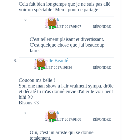
Cela fait bien longtemps que je ne suis pas allé
voir un spéctable! Merci pour ce partage!
natieak
28 JUILLET 2017/9H07
RÉPONDRE
C'est tellement plaisant et divertissant.
C'est quelque chose que j'ai beaucoup
faire.
Merveille Beauté
27 JUILLET 2017/19H26
RÉPONDRE
Coucou ma belle !
Son one man show a l'air vraiment sympa, drôle
et décalé tu m'as donné envie d'aller le voir tient
hihi 🙂
Bisous <3
natieak
28 JUILLET 2017/9H08
RÉPONDRE
Oui, c'est un artiste qui se donne
totalement.