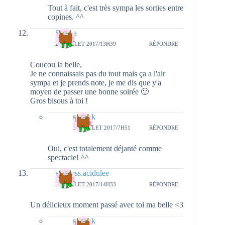
Tout à fait, c'est très sympa les sorties entre
copines. ^^
Serena
28 JUILLET 2017/13H39
RÉPONDRE
Coucou la belle,
Je ne connaissais pas du tout mais ça a l'air
sympa et je prends note, je me dis que y'a
moyen de passer une bonne soirée 🙂
Gros bisous à toi !
natieak
31 JUILLET 2017/7H51
RÉPONDRE
Oui, c'est totalement déjanté comme
spectacle! ^^
princess.acidulee
28 JUILLET 2017/14H33
RÉPONDRE
Un délicieux moment passé avec toi ma belle <3
natieak