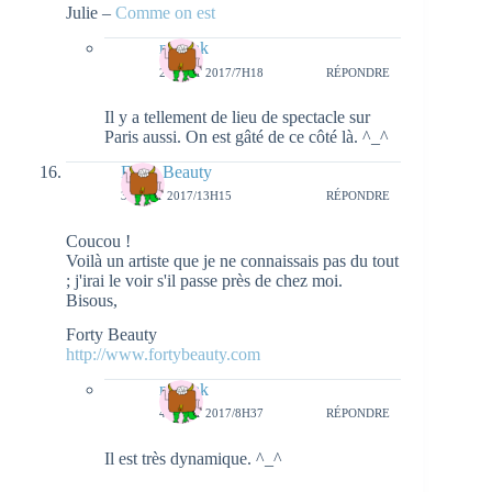
Julie –
Comme on est
natieak
2 AOÛT 2017/7H18
RÉPONDRE
Il y a tellement de lieu de spectacle sur
Paris aussi. On est gâté de ce côté là. ^_^
Forty Beauty
3 AOÛT 2017/13H15
RÉPONDRE
Coucou !
Voilà un artiste que je ne connaissais pas du tout
; j'irai le voir s'il passe près de chez moi.
Bisous,
Forty Beauty
http://www.fortybeauty.com
natieak
4 AOÛT 2017/8H37
RÉPONDRE
Il est très dynamique. ^_^