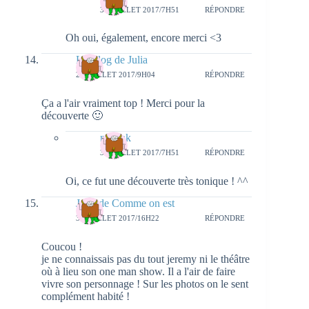
31 JUILLET 2017/7H51
RÉPONDRE
Oh oui, également, encore merci <3
Le Blog de Julia
29 JUILLET 2017/9H04
RÉPONDRE
Ça a l'air vraiment top ! Merci pour la
découverte 🙂
natieak
31 JUILLET 2017/7H51
RÉPONDRE
Oi, ce fut une découverte très tonique ! ^^
Julie de Comme on est
31 JUILLET 2017/16H22
RÉPONDRE
Coucou !
je ne connaissais pas du tout jeremy ni le théâtre
où à lieu son one man show. Il a l'air de faire
vivre son personnage ! Sur les photos on le sent
complément habité !