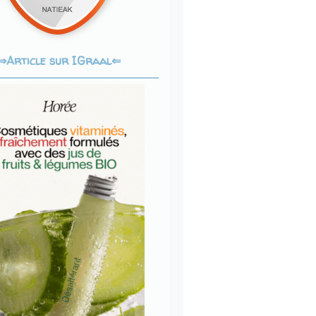
Article sur IGraal⇐
⇒