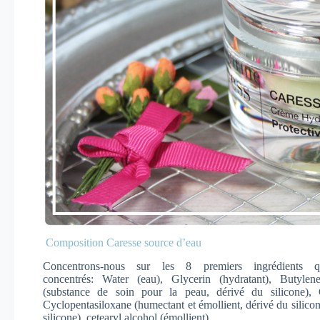
Composition Caresse source d’eau
Concentrons-nous sur les 8 premiers ingrédients 
concentrés: Water (eau), Glycerin (hydratant), Butylen
(substance de soin pour la peau, dérivé du silicone), C
Cyclopentasiloxane (humectant et émollient, dérivé du silico
silicone), cetearyl alcohol (émollient).