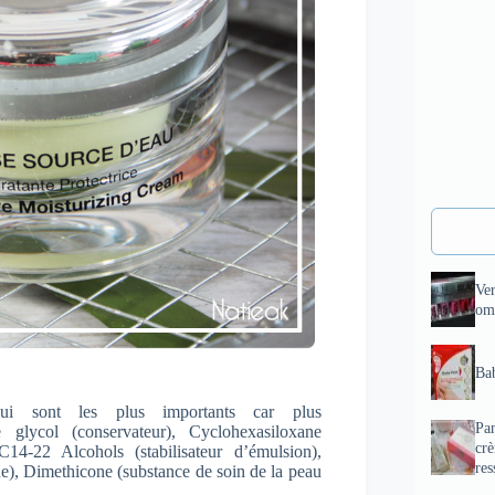
Ve
om
Bab
qui sont les plus importants car plus
Pan
e glycol (conservateur), Cyclohexasiloxane
cr
14-22 Alcohols (stabilisateur d’émulsion),
res
ne), Dimethicone (substance de soin de la peau