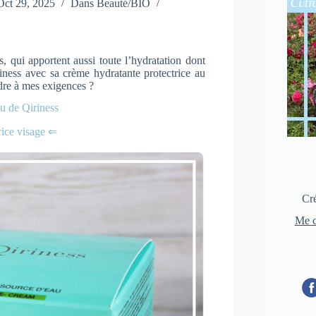
Oct 29, 2025
Dans
Beauté/BIO
is, qui apportent aussi toute l’hydratation dont
ness avec sa crème hydratante protectrice au
dre à mes exigences ?
u de Qiriness
rice visage ⇐
Cré
Me c