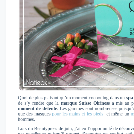
Quoi de plus plaisant qu’un moment cocooning dans un
spa
de s’y rendre que la
marque Suisse Qiriness
a mis au p
moment de détente
. Les gammes sont nombreuses puisqu’o
que des masques
pour les mains et les pieds
et même un
m
hommes.
Lors du Beautypress de juin, j’ai eu l’opportunité de découv
par excellence puisqu’il promet d’apporter un confort anti