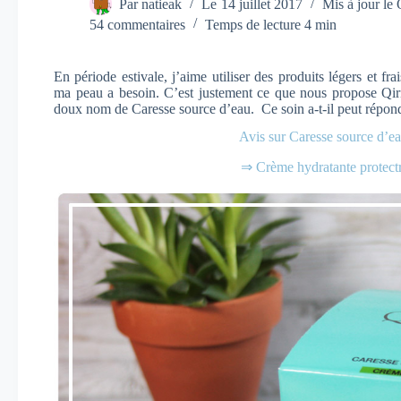
Par
natieak
Le
14 juillet 2017
Mis à jour le
54 commentaires
Temps de lecture
4 min
En période estivale, j’aime utiliser des produits légers et fra
ma peau a besoin. C’est justement ce que nous propose Qiri
doux nom de Caresse source d’eau. Ce soin a-t-il peut répon
Avis sur Caresse source d’ea
⇒ Crème hydratante protect