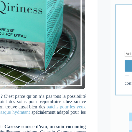
con
? C’est parce qu’on n’a pas tous la possibilité
oint des soins pour
reproduire chez soi ce
n trouve aussi bien des
patchs pour les yeux
asque hydratant
spécialement adapté pour les
rir
Caresse source d’eau
,
un soin cocooning
-tiraillement extrême. Ce soin Caresse source