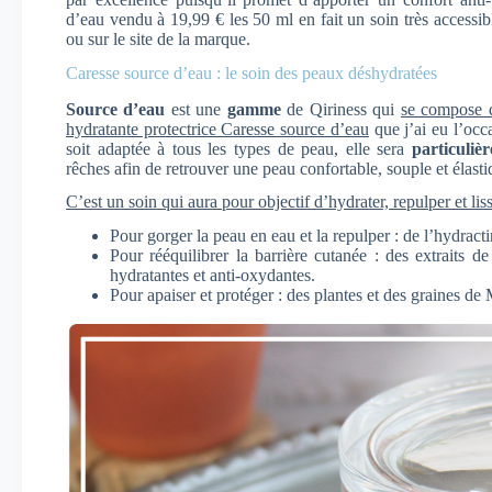
d’eau vendu à 19,99 € les 50 ml en fait un soin très accessi
ou sur le site de la marque.
Caresse source d’eau : le soin des peaux déshydratées
Source d’eau
est une
gamme
de Qiriness qui
se compose d
hydratante protectrice Caresse source d’eau
que j’ai eu l’occ
soit adaptée à tous les types de peau, elle sera
particuliè
rêches afin de retrouver une peau confortable, souple et élasti
C’est un soin qui aura pour objectif d’hydrater, repulper et liss
Pour gorger la peau en eau et la repulper : de l’hydracti
Pour rééquilibrer la barrière cutanée : des extraits de 
hydratantes et anti-oxydantes.
Pour apaiser et protéger : des plantes et des graines de