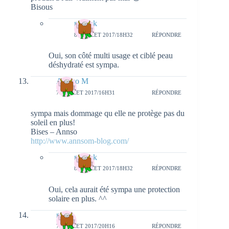
Bisous
natieak
8 JUILLET 2017/18H32
RÉPONDRE
Oui, son côté multi usage et ciblé peau
déshydraté est sympa.
Ann'so M
7 JUILLET 2017/16H31
RÉPONDRE
sympa mais dommage qu elle ne protège pas du
soleil en plus!
Bises – Annso
http://www.annsom-blog.com/
natieak
8 JUILLET 2017/18H32
RÉPONDRE
Oui, cela aurait été sympa une protection
solaire en plus. ^^
meli
7 JUILLET 2017/20H16
RÉPONDRE