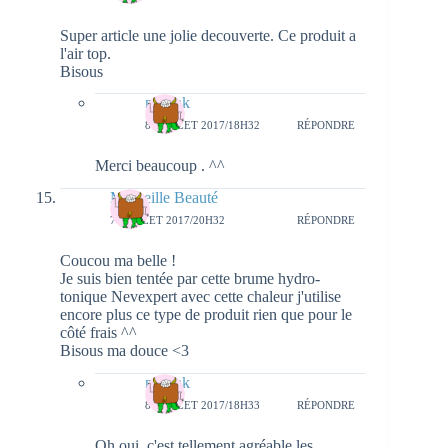
Super article une jolie decouverte. Ce produit a
l'air top.
Bisous
natieak
8 JUILLET 2017/18H32
RÉPONDRE
Merci beaucoup . ^^
Merveille Beauté
7 JUILLET 2017/20H32
RÉPONDRE
Coucou ma belle !
Je suis bien tentée par cette brume hydro-
tonique Nevexpert avec cette chaleur j'utilise
encore plus ce type de produit rien que pour le
côté frais ^^
Bisous ma douce <3
natieak
8 JUILLET 2017/18H33
RÉPONDRE
Oh oui, c'est tellement agréable les