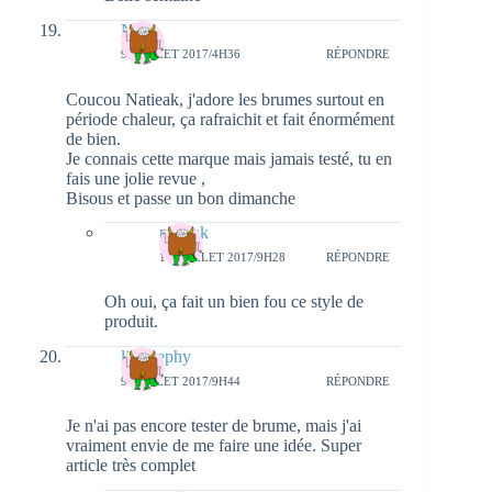
Nina
9 JUILLET 2017/4H36
RÉPONDRE
Coucou Natieak, j'adore les brumes surtout en
période chaleur, ça rafraichit et fait énormément
de bien.
Je connais cette marque mais jamais testé, tu en
fais une jolie revue ,
Bisous et passe un bon dimanche
natieak
10 JUILLET 2017/9H28
RÉPONDRE
Oh oui, ça fait un bien fou ce style de
produit.
life'stephy
9 JUILLET 2017/9H44
RÉPONDRE
Je n'ai pas encore tester de brume, mais j'ai
vraiment envie de me faire une idée. Super
article très complet