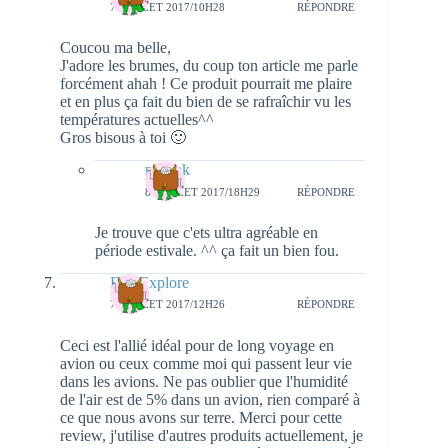
7 JUILLET 2017/10H28
RÉPONDRE
Coucou ma belle,
J'adore les brumes, du coup ton article me parle
forcément ahah ! Ce produit pourrait me plaire
et en plus ça fait du bien de se rafraîchir vu les
températures actuelles^^
Gros bisous à toi 🙂
natieak
8 JUILLET 2017/18H29
RÉPONDRE
Je trouve que c'ets ultra agréable en
période estivale. ^^ ça fait un bien fou.
FredExplore
7 JUILLET 2017/12H26
RÉPONDRE
Ceci est l'allié idéal pour de long voyage en
avion ou ceux comme moi qui passent leur vie
dans les avions. Ne pas oublier que l'humidité
de l'air est de 5% dans un avion, rien comparé à
ce que nous avons sur terre. Merci pour cette
review, j'utilise d'autres produits actuellement, je