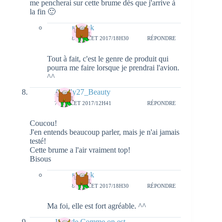
me pencherai sur cette brume dès que j'arrive à
la fin 🙂
natieak
8 JUILLET 2017/18H30
RÉPONDRE
Tout à fait, c'est le genre de produit qui
pourra me faire lorsque je prendrai l'avion.
^^
Aurely27_Beauty
7 JUILLET 2017/12H41
RÉPONDRE
Coucou!
J'en entends beaucoup parler, mais je n'ai jamais
testé!
Cette brume a l'air vraiment top!
Bisous
natieak
8 JUILLET 2017/18H30
RÉPONDRE
Ma foi, elle est fort agréable. ^^
Julie de Comme on est