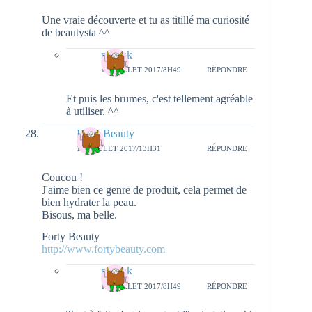
Une vraie découverte et tu as titillé ma curiosité
de beautysta ^^
natieak
12 JUILLET 2017/8H49
RÉPONDRE
Et puis les brumes, c'est tellement agréable
à utiliser. ^^
Forty Beauty
11 JUILLET 2017/13H31
RÉPONDRE
Coucou !
J'aime bien ce genre de produit, cela permet de
bien hydrater la peau.
Bisous, ma belle.
Forty Beauty
http://www.fortybeauty.com
natieak
12 JUILLET 2017/8H49
RÉPONDRE