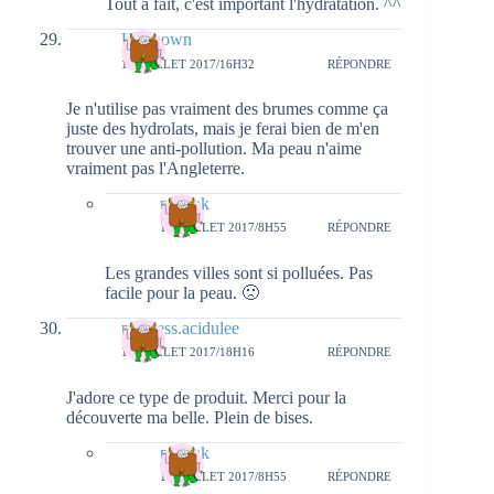
Tout à fait, c'est important l'hydratation. ^^
Unknown
12 JUILLET 2017/16H32
RÉPONDRE
Je n'utilise pas vraiment des brumes comme ça
juste des hydrolats, mais je ferai bien de m'en
trouver une anti-pollution. Ma peau n'aime
vraiment pas l'Angleterre.
natieak
14 JUILLET 2017/8H55
RÉPONDRE
Les grandes villes sont si polluées. Pas
facile pour la peau. 🙁
princess.acidulee
12 JUILLET 2017/18H16
RÉPONDRE
J'adore ce type de produit. Merci pour la
découverte ma belle. Plein de bises.
natieak
14 JUILLET 2017/8H55
RÉPONDRE