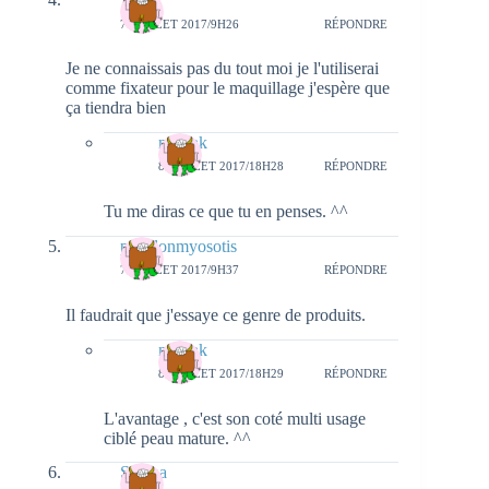
7 JUILLET 2017/9H26
RÉPONDRE
Je ne connaissais pas du tout moi je l'utiliserai
comme fixateur pour le maquillage j'espère que
ça tiendra bien
natieak
8 JUILLET 2017/18H28
RÉPONDRE
Tu me diras ce que tu en penses. ^^
papillonmyosotis
7 JUILLET 2017/9H37
RÉPONDRE
Il faudrait que j'essaye ce genre de produits.
natieak
8 JUILLET 2017/18H29
RÉPONDRE
L'avantage , c'est son coté multi usage
ciblé peau mature. ^^
Serena