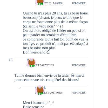
8 JUILLET 2017/18H38
RÉPONDRE
Quand tu n'as plus 20 ans, tu as beau boire
beaucoup (d'eau), je peux te dire que le
corps ne fonctionne plus de la même façon
(ça sent le vécu non? ^^) !
On est alors obligé de l'aider un peu si on
peut garder un semblant d'équilibre.
Je comprends tout à fait ton point de vue, à
ton âge, ce produit n'aurait pas été adapté à
mes besoins non plus.
Bon week-end 🙂
Mara
8 JUILLET 2017/23H21
RÉPONDRE
Tu me donnes bien envie de la tester 😀 merci
pour cette revue très complète! des bisous!
natieak
10 JUILLET 2017/9H28
RÉPONDRE
Merci beaucoup ^_^
Belle semaine