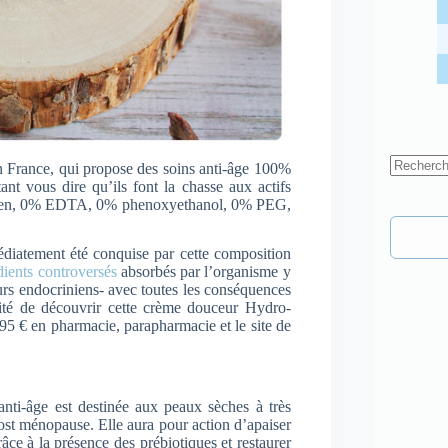
n France, qui propose des soins anti-âge 100%
Aucun
nt vous dire qu’ils font la chasse aux actifs
résultat
raben, 0% EDTA, 0% phenoxyethanol, 0% PEG,
édiatement été conquise par cette composition
dients controversés
absorbés par l’organisme y
urs endocriniens- avec toutes les conséquences
unité de découvrir cette crème douceur Hydro-
95 € en pharmacie, parapharmacie et le site de
nti-âge est destinée aux peaux sèches à très
post ménopause. Elle aura pour action d’apaiser
grâce à la présence des prébiotiques et restaurer