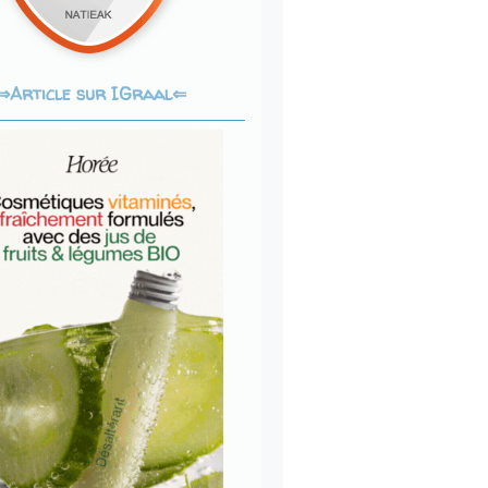
Article sur IGraal⇐
⇒