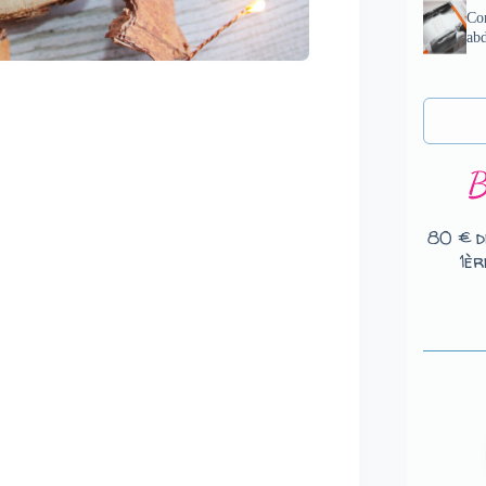
Com
ab
80 € d
1èr