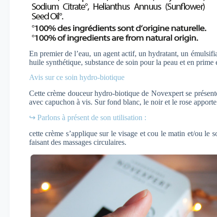
En premier de l’eau, un agent actif, un hydratant, un émulsif
huile synthétique, substance de soin pour la peau et en prime 
Avis sur ce soin hydro-biotique
Cette crème douceur hydro-biotique de Novexpert se présent
avec capuchon à vis. Sur fond blanc, le noir et le rose apporte
↪ Parlons à présent de son utilisation :
cette crème s’applique sur le visage et cou le matin et/ou le so
faisant des massages circulaires.