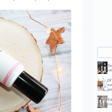
Tes
com
DI
tra
por
To
Cos