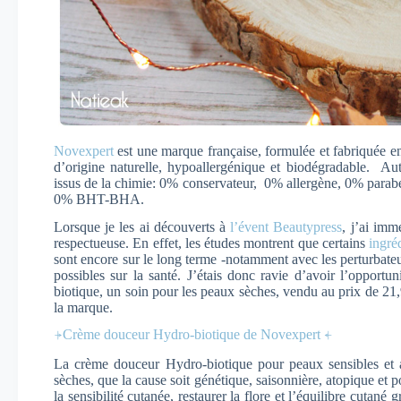
Novexpert
est une marque française, formulée et fabriquée e
d’origine naturelle, hypoallergénique et biodégradable. Auta
issus de la chimie: 0% conservateur, 0% allergène, 0% pa
0% BHT-BHA.
Lorsque je les ai découverts à
l’évent Beautypress
, j’ai imm
respectueuse. En effet, les études montrent que certains
ingré
sont encore sur le long terme -notamment avec les perturbate
possibles sur la santé. J’étais donc ravie d’avoir l’opport
biotique, un soin pour les peaux sèches, vendu au prix de 21,
la marque.
⍆Crème douceur Hydro-biotique de Novexpert ⍅
La crème douceur Hydro-biotique pour peaux sensibles et a
sèches, que la cause soit génétique, saisonnière, atopique et 
la sensibilité cutanée, restaurer la flore et l’équilibre cutané 