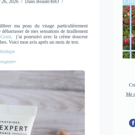
 26, 2026
Dans
Beauté/BIO
ilibrer ma peau du visage particulièrement
 débarrasser de mes sensations de tiraillement
 Grant,
j’ai poursuivi avec la crème douceur
s. Voici mon avis après un mois de test.
biotique
vexpert⇐
Cré
Me c