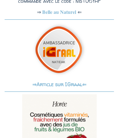
commande avec le code : NBTU6YHF
Belle au Naturel
⇐
⇒
Article sur IGraal⇐
⇒