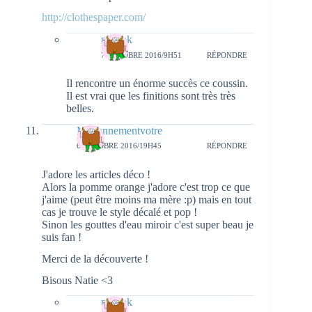
http://clothespaper.com/
natieak
7 OCTOBRE 2016/9H51
RÉPONDRE
Il rencontre un énorme succès ce coussin.
Il est vrai que les finitions sont très très
belles.
Mariannementvotre
6 OCTOBRE 2016/19H45
RÉPONDRE
J'adore les articles déco !
Alors la pomme orange j'adore c'est trop ce que
j'aime (peut être moins ma mère :p) mais en tout
cas je trouve le style décalé et pop !
Sinon les gouttes d'eau miroir c'est super beau je
suis fan !
Merci de la découverte !
Bisous Natie <3
natieak