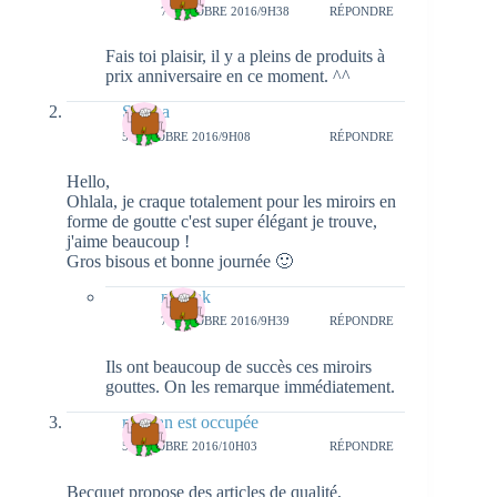
7 OCTOBRE 2016/9H38
RÉPONDRE
Fais toi plaisir, il y a pleins de produits à
prix anniversaire en ce moment. ^^
Serena
5 OCTOBRE 2016/9H08
RÉPONDRE
Hello,
Ohlala, je craque totalement pour les miroirs en
forme de goutte c'est super élégant je trouve,
j'aime beaucoup !
Gros bisous et bonne journée 🙂
natieak
7 OCTOBRE 2016/9H39
RÉPONDRE
Ils ont beaucoup de succès ces miroirs
gouttes. On les remarque immédiatement.
maman est occupée
5 OCTOBRE 2016/10H03
RÉPONDRE
Becquet propose des articles de qualité,