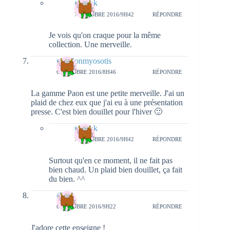
natieak
7 OCTOBRE 2016/9H42
RÉPONDRE
Je vois qu'on craque pour la même
collection. Une merveille.
papillonmyosotis
6 OCTOBRE 2016/8H46
RÉPONDRE
La gamme Paon est une petite merveille. J'ai un
plaid de chez eux que j'ai eu à une présentation
presse. C'est bien douillet pour l'hiver 🙂
natieak
7 OCTOBRE 2016/9H42
RÉPONDRE
Surtout qu'en ce moment, il ne fait pas
bien chaud. Un plaid bien douillet, ça fait
du bien. ^^
@
6 OCTOBRE 2016/9H22
RÉPONDRE
J'adore cette enseigne !