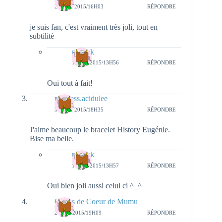
28 MAI 2015/16H03
RÉPONDRE
je suis fan, c'est vraiment très joli, tout en
subtilité
natieak
1 JUIN 2015/13H56
RÉPONDRE
Oui tout à fait!
princess.acidulee
30 MAI 2015/18H35
RÉPONDRE
J'aime beaucoup le bracelet History Eugénie.
Bise ma belle.
natieak
1 JUIN 2015/13H57
RÉPONDRE
Oui bien joli aussi celui ci ^_^
Coups de Coeur de Mumu
2 JUIN 2015/19H09
RÉPONDRE