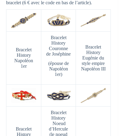
bracelet (6 € avec le code en bas de l’article).
Bracelet
History
Bracelet
Couronne
Bracelet
History
de Joséphine
History
Eugénie du
Napoléon
(épouse de
style empire
1er
Napoléon
Napoléon III
1er)
Bracelet
History
Noeud
Bracelet
d’Hercule
History
(le noeud