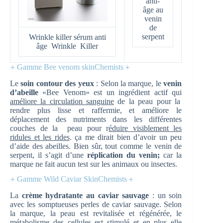
anti-
âge au
venin
de
serpent
Wrinkle killer sérum anti
âge Wrinkle Killer
⍆ Gamme Bee venom skinChemists ⍅
Le
soin contour des yeux
: Selon la marque, le
venin
d’abeille
«Bee Venom» est un ingrédient actif qui
améliore la circulation sanguine
de la peau pour la
rendre plus lisse et raffermie, et améliore le
déplacement des nutriments dans les différentes
couches de la peau pour r
éduire visiblement les
ridules et les rides
. ça me dirait bien d’avoir un peu
d’aide des abeilles. Bien sûr, tout comme le venin de
serpent, il s’agit d’une
réplication du venin;
car la
marque ne fait aucun test sur les animaux ou insectes.
⍆ Gamme Wild Caviar SkinChemists ⍅
La
crème hydratante au caviar sauvage
: un soin
avec les somptueuses perles de caviar sauvage. Selon
la marque, la peau est revitalisée et régénérée, le
métabolisme des cellules est stimulé et en plus elle