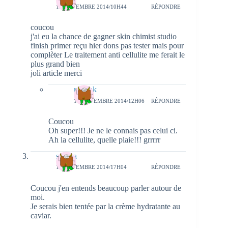
13 NOVEMBRE 2014/10H44
RÉPONDRE
coucou
j'ai eu la chance de gagner skin chimist studio
finish primer reçu hier dons pas tester mais pour
complèter Le traitement anti cellulite me ferait le
plus grand bien
joli article merci
natieak
14 NOVEMBRE 2014/12H06
RÉPONDRE
Coucou
Oh super!!! Je ne le connais pas celui ci.
Ah la cellulite, quelle plaie!!! grrrrr
sandra
14 NOVEMBRE 2014/17H04
RÉPONDRE
Coucou j'en entends beaucoup parler autour de
moi.
Je serais bien tentée par la crème hydratante au
caviar.