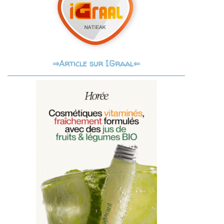
Article sur IGraal⇐
⇒