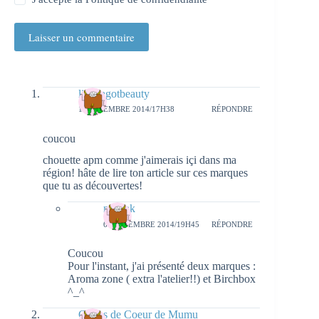
Laisser un commentaire
linneagotbeauty
1 SEPTEMBRE 2014/17H38
RÉPONDRE
coucou
chouette apm comme j'aimerais içi dans ma
région! hâte de lire ton article sur ces marques
que tu as découvertes!
natieak
6 SEPTEMBRE 2014/19H45
RÉPONDRE
Coucou
Pour l'instant, j'ai présenté deux marques :
Aroma zone ( extra l'atelier!!) et Birchbox
^_^
Coups de Coeur de Mumu