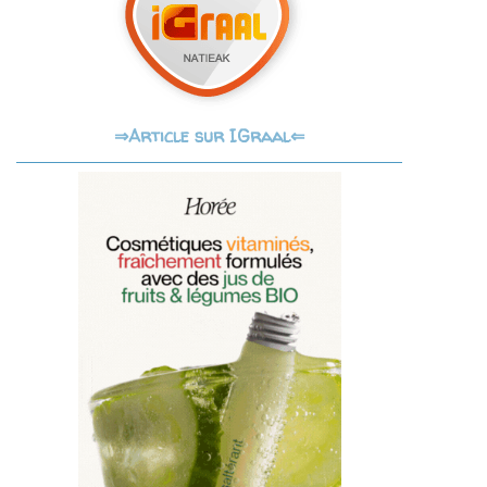
Article sur IGraal⇐
⇒