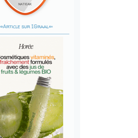
Article sur IGraal⇐
⇒