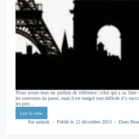
Nous avons tous un parfum de référence, celui qui a su faire c
les souvenirs du passé, mais il est malgré tout difficile d’y su
les prix…
Lire la suite
Amore
Mio
Par
natieak
Publié le
22 décembre 2013
Dans
Bea
Forever
Jeanne