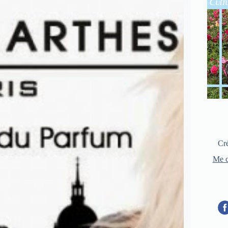
Cré
Me c