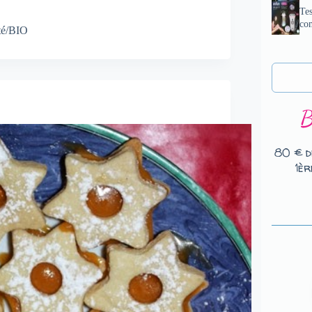
Tes
com
té/BIO
80 € d
1èr