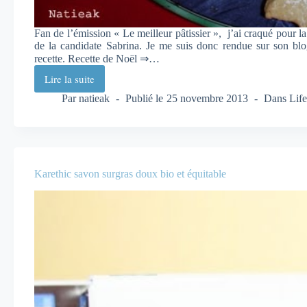
Fan de l’émission « Le meilleur pâtissier », j’ai craqué pour l
de la candidate Sabrina. Je me suis donc rendue sur son bl
recette. Recette de Noël ⇒…
Lire la suite
Recette
Sablé
Par
natieak
Publié le
25 novembre 2013
Dans
Life
caramel
beurre
salé
:
une
Karethic savon surgras doux bio et équitable
terrible
gourmandise